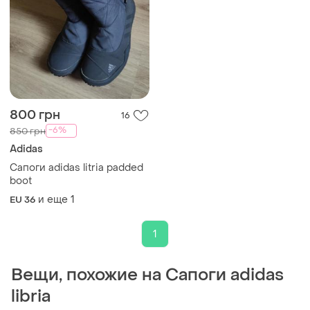
800 грн
16
-6%
850 грн
Adidas
Сапоги аdidas litria padded
boot
и еще
1
EU 36
1
Вещи, похожие на Сапоги adidas
libria