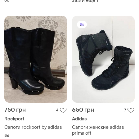
36
и еще
1
38.5
750 грн
650 грн
4
7
Rockport
Adidas
Сапоги rockport by adidas
Сапоги женские adidas
primaloft
36