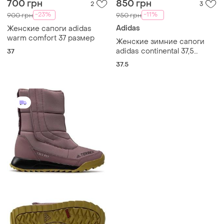
700 грн
850 грн
2
3
-23%
-11%
900 грн
950 грн
Adidas
Женские сапоги adidas
warm comfort 37 размер
Женские зимние сапоги
adidas continental 37,5
37
размера
37.5