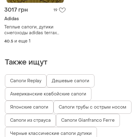
3017 грн
19
Adidas
Теплые сапоги, дутики
снегоходы adidas terrax
choleah с коллекции adidas
и еще
1
40.5
performance
Также ищут
Сапоги Replay
Дешевые сапоги
Американские ковбойские сапоги
Японские сапоги
Сапоги трубы с острым носом
Сапоги из страуса
Сапоги Gianfranco Ferre
Черные классические сапоги дутики