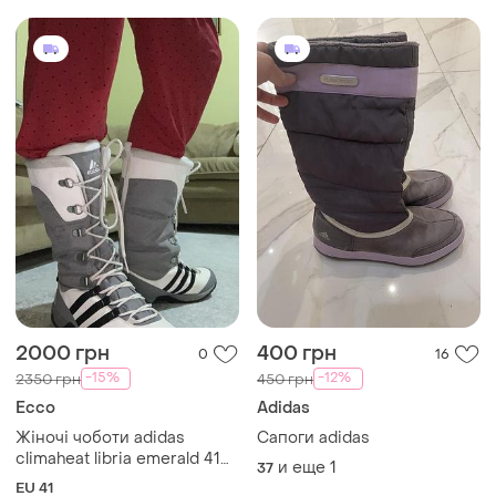
2000 грн
400 грн
0
16
-15%
-12%
2350 грн
450 грн
Ecco
Adidas
Жіночі чоботи adidas
Сапоги adidas
climaheat libria emerald 41
и еще
1
37
розмір
EU 41