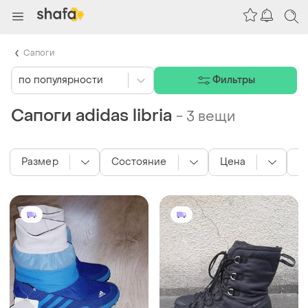
Сапоги
по популярности
Фильтры
Сапоги adidas libria
-
3 вещи
Размер
Состояние
Цена
С