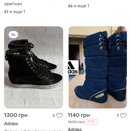
оригінал
и еще
1
36
и еще
1
37
1300 грн
1140 грн
6
3
-19%
1400 грн
Adidas
Adidas