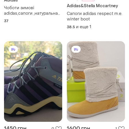
Adidas
Adidas&Stella Mccartney
Чоботи зимові
adidas,сапоги ,натуральна
Сапоги adidas respect m.e.
замша
winter boot
37
и еще
1
38.5
1450 грн
1600 грн
0
1