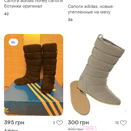
Сапоги adidas honey сапоги
ботинки оригинал
Сапоги adidas. новые.
утепленные на меху.
42
36
395 грн
300 грн
2
12
-25%
400 грн