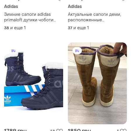
Adidas
Adidas
Зимние сапоги adidas
Актуальные сапоги деми,
primaloft дутики чоботи
расположенные
утепленные демисезонные
adidas,размер 37
и еще
1
и еще
1
38
37