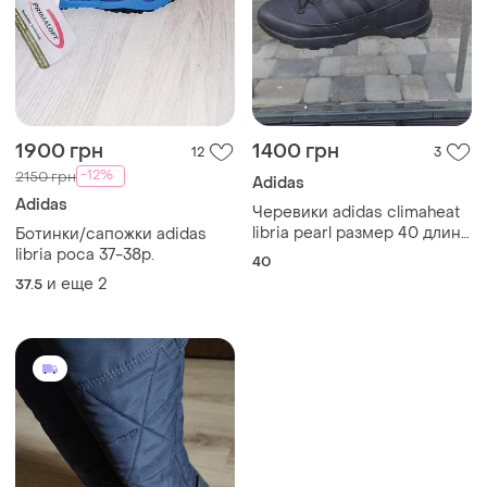
1900 грн
1400 грн
12
3
-12%
2150 грн
Adidas
Adidas
Черевики adidas climaheat
libria pearl размер 40 длина
Ботинки/сапожки adidas
стельки 25 см состояние
libria poca 37-38р.
40
хорошее, не промокают на
и еще
2
37.5
мембраме primaloft