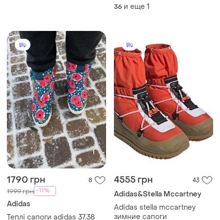
и еще
1
36
1790 грн
4555 грн
8
43
-11%
1999 грн
Adidas&Stella Mccartney
Adidas
Adidas stella mccartney
зимние сапоги
Теплі сапоги adidas 37,38