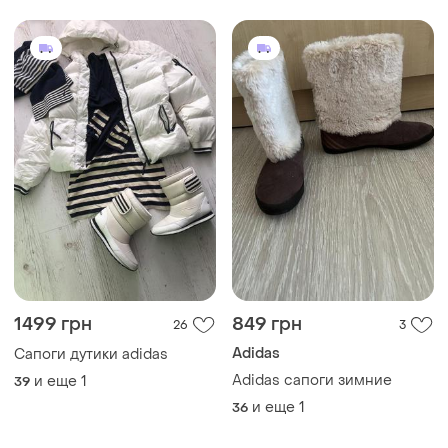
1499 грн
849 грн
26
3
Adidas
Сапоги дутики adidas
Adidas сапоги зимние
и еще
1
39
и еще
1
36