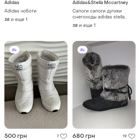
Adidas
Adidas&Stella Mccartney
Adidas чоботи
Сапоги сапоги дутики
снегоходы adidas stella
и еще
1
38
mccartney оригинал
и еще
1
38
500 грн
680 грн
7
19