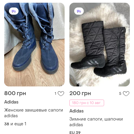
800 грн
200 грн
1
5
Adidas
180 грн с 10 авг.
Женские замшевые сапоги
Adidas
adidas
Зимние сапоги, шапочки
и еще
1
38
adidas
EU 39