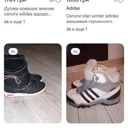
1789 грн
1850 грн
58
3
Adidas
Дутики кожаные зимние
сапоги adidas адидас
Сапоги stan winter adidas
climaprof женские
замшевые горчичного
и еще
1
36
цвета
и еще
1
35