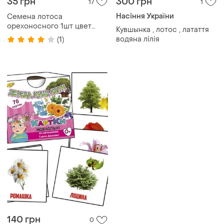
35 грн
300 грн
17
1
Насіння України
Семена лотоса
орехоносного 1шт цвет
Кувшынка , лотос , латаття
микс
водяна лілія
(1)
140 грн
0