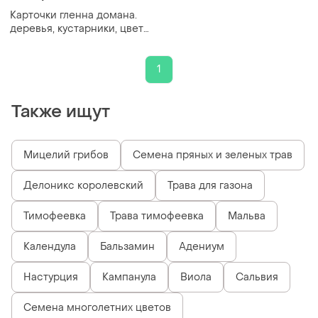
Карточки гленна домана.
деревья, кустарники, цветы
(укр) (мкд0017)
1
Также ищут
Мицелий грибов
Семена пряных и зеленых трав
Делоникс королевский
Трава для газона
Тимофеевка
Трава тимофеевка
Мальва
Календула
Бальзамин
Адениум
Настурция
Кампанула
Виола
Сальвия
Семена многолетних цветов