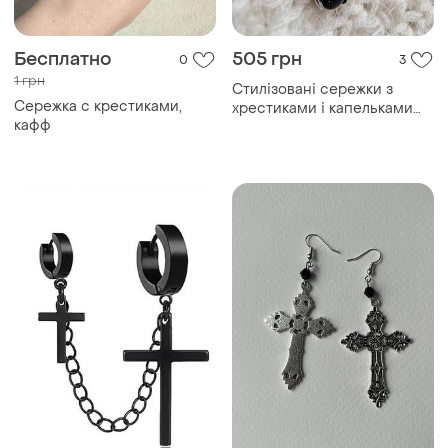
Бесплатно
505 грн
0
3
1 грн
Стилізовані сережки з
Сережка с крестиками,
хрестиками і капельками
кафф
натурального темного
авантюрину