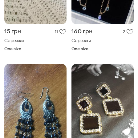
15 грн
160 грн
11
2
Сережки
Сережки
One size
One size