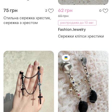
75 грн
62 грн
2
0
65 грн
Стильна сережка хрестик,
сережка з хрестом
распродажа до 10 авг.
Fashion Jewelry
Сережки кліпси хрестики