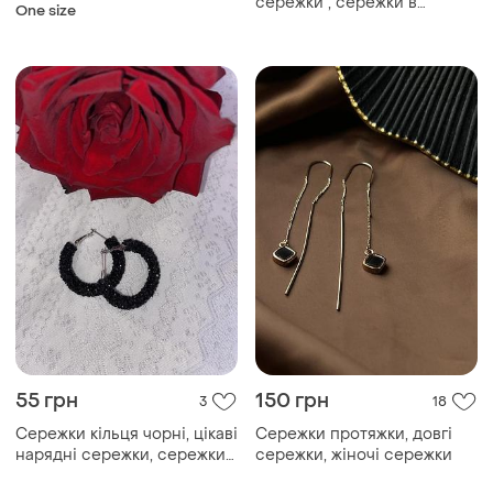
сережки , сережки в
One size
стразах , крупные сережки
55 грн
150 грн
3
18
Сережки кільця чорні, цікаві
Сережки протяжки, довгі
нарядні сережки, сережки
сережки, жіночі сережки
на кожен день