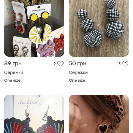
89 грн
50 грн
9
3
Сережки
Сережки
One size
One size