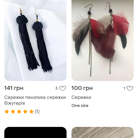
141 грн
100 грн
5
1
Сережки пензлика сережки
Сережки
біжутерія
One size
(1)