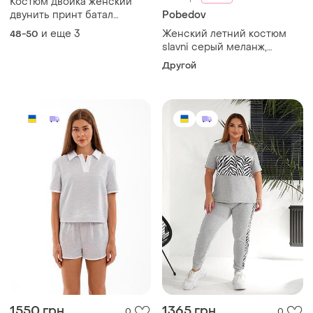
Костюм двойка женский
двунить принт батал
Pobedov
меланж серый 48-62 гг
и еще
3
Женский летний костюм
48-50
slavni серый меланж,
костюм slavni sunny
Другой
женский серый меланж
1550 грн
1365 грн
0
0