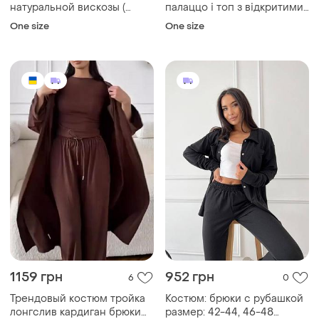
натуральной вискозы (
палаццо і топ з відкритими
меланж, шоколад, черный)
плечима меланж
One size
One size
1159 грн
952 грн
6
0
Трендовый костюм тройка
Костюм: брюки с рубашкой
лонгслив кардиган брюки
размер: 42-44, 46-48