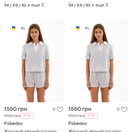
цвет: черный, меланж,
тканина: двонитка цвета:
и еще
3
и еще
3
34 / XS / 42
34 / XS / 42
мокко, молоко, розовый
серый меланж, черный
1550 грн
1550 грн
0
0
-21%
-21%
1950 грн
1950 грн
Pobedov
Pobedov
Женский летний костюм
Женский летний костюм