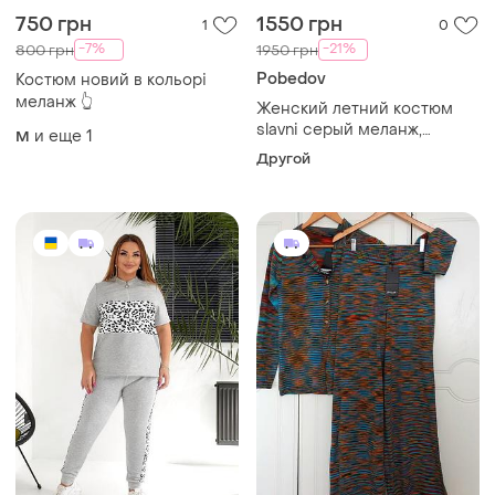
750 грн
1550 грн
1
0
-7%
-21%
800 грн
1950 грн
Pobedov
Костюм новий в кольорі
меланж 👆
Женский летний костюм
slavni серый меланж,
и еще
1
M
костюм slavni sunny
Другой
женский серый меланж