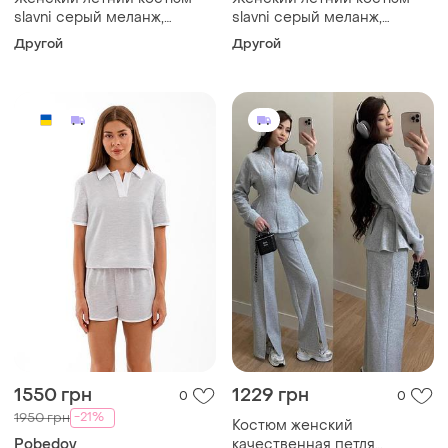
slavni серый меланж,
slavni серый меланж,
костюм slavni sunny
костюм slavni sunny
Другой
Другой
женский серый меланж
женский серый меланж
1550 грн
1229 грн
0
0
-21%
1950 грн
Костюм женский
Pobedov
качественная петля