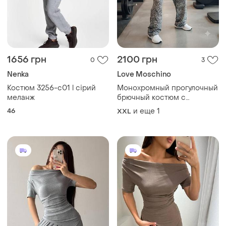
1656 грн
2100 грн
0
3
Nenka
Love Moschino
Костюм 3256-c01 l сірий
Монохромный прогулочный
меланж
брючный костюм с
реверсными пайетками
46
и еще
1
XXL
love цвета меланж.