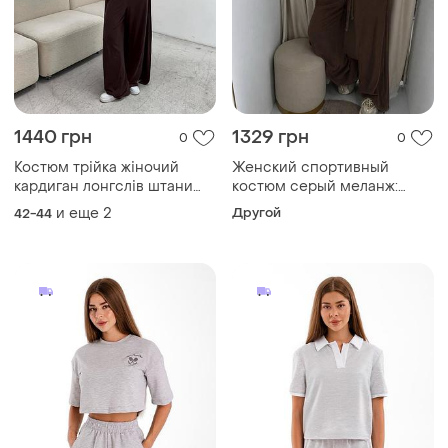
1440 грн
1329 грн
0
0
Костюм трійка жіночий
Женский спортивный
кардиган лонгслів штани
костюм серый меланж:
чорний, шоколад, меланж
укороченное зип-худи на
и еще
2
Другой
42-44
42,44,46,48,50 861 bom
затяжке и широкие штаны
палаццо 42-46