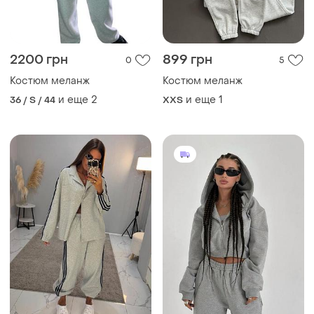
2200 грн
899 грн
0
5
Костюм меланж
Костюм меланж
и еще
2
и еще
1
36 / S / 44
XХS