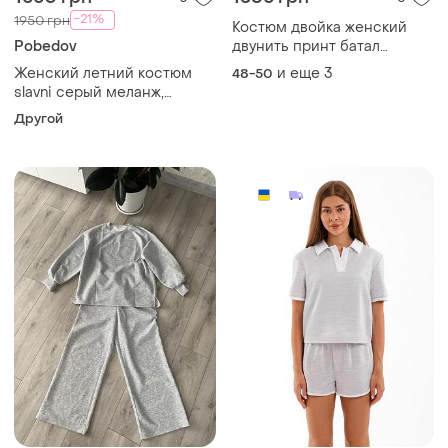
-21%
1950 грн
Костюм двойка женский
Pobedov
двунить принт батал
меланж серый 48-62 гг
Женский летний костюм
и еще
3
48-50
slavni серый меланж,
костюм slavni sunny
Другой
женский серый меланж