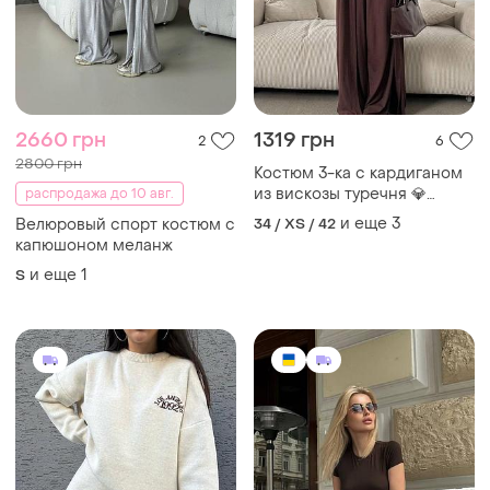
2660 грн
1319 грн
2
6
2800 грн
Костюм 3-ка с кардиганом
из вискозы туречня 💎
распродажа до 10 авг.
черный, меланж, графит,
и еще
3
Велюровый спорт костюм с
34 / XS / 42
шоколад | размеры 42-48
капюшоном меланж
и еще
1
S