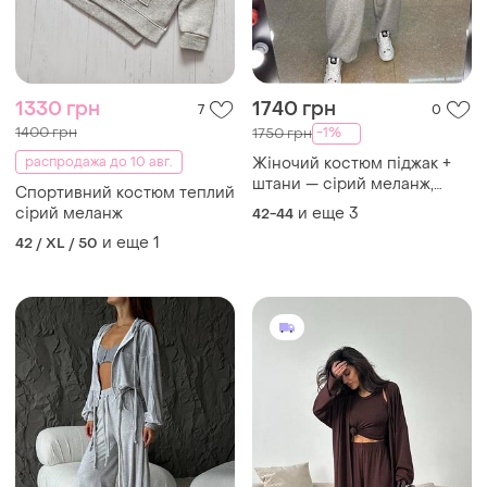
1330 грн
1740 грн
7
0
1400 грн
-1%
1750 грн
распродажа до 10 авг.
Жіночий костюм піджак +
штани — сірий меланж,
Спортивний костюм теплий
чорний — 42–46, 48–52
сірий меланж
и еще
3
42-44
и еще
1
42 / XL / 50