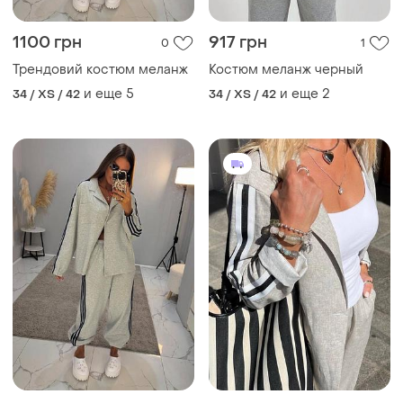
1100 грн
917 грн
0
1
Трендовий костюм меланж
Костюм меланж черный
и еще
5
и еще
2
34 / XS / 42
34 / XS / 42