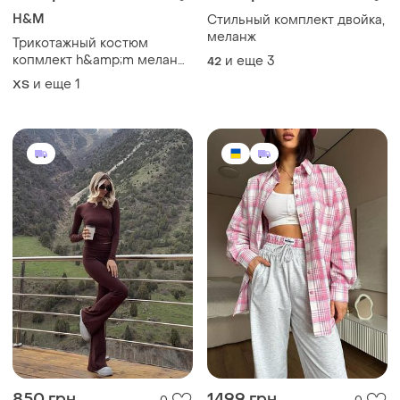
H&M
Стильный комплект двойка,
меланж
Трикотажный костюм
копмлект h&amp;m меланж
и еще
3
42
металлик
и еще
1
ХS
850 грн
1499 грн