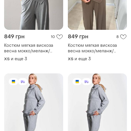
849 грн
849 грн
10
8
Костюм мягкая вискоза
Костюм мягкая вискоза
весна мокко/меланж/
весна мокко/меланж/
черный 42-48 стильный
черный 42-48 стильный
и еще
3
и еще
3
ХS
ХS
комфортный базовый мод
комфортный базовый мод
343 💥
343 💥