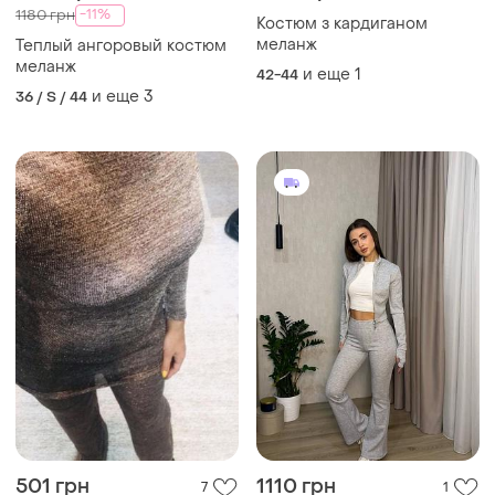
-11%
1180 грн
Костюм з кардиганом
меланж
Теплый ангоровый костюм
меланж
и еще
1
42-44
и еще
3
36 / S / 44
501 грн
1110 грн
7
1