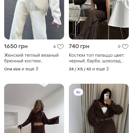
1650 грн
740 грн
6
0
Женский теплый вязаный
Костюм топ палаццо цвет:
брючный костюм
черный, барби, шоколад,
трикотажный свитер и
белый, меланж, холодный
и еще
3
и еще
2
One size
34 / XS / 42
штаны палаццо меланж
серый
серый