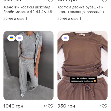
0
0
Женский костюм шоколад
Костюм двойка рубашка и
барби меланж 42-44 46-48
штаны палаццо, розовый +
серый меланж
и еще
1
и еще
1
42-44
42-44
1040 грн
930 грн
17
7