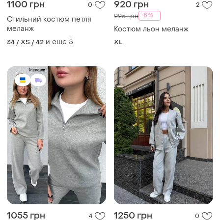
1100 грн
920 грн
0
2
-8%
995 грн
Стильний костюм петля
меланж
Костюм льон меланж
и еще
5
34 / XS / 42
XL
1055 грн
1250 грн
4
0