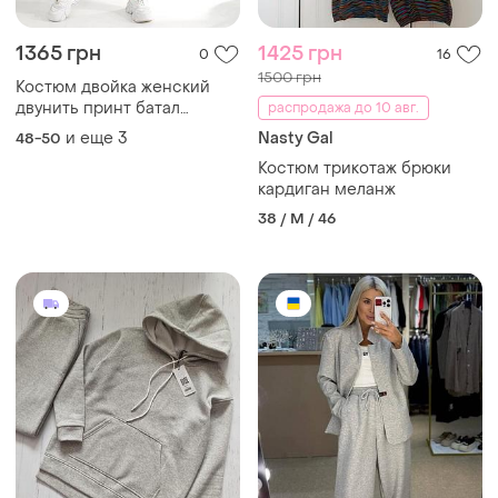
1365 грн
1425 грн
0
16
1500 грн
Костюм двойка женский
двунить принт батал
распродажа до 10 авг.
меланж серый 48-62 гг
и еще
3
Nasty Gal
48-50
Костюм трикотаж брюки
кардиган меланж
38 / M / 46