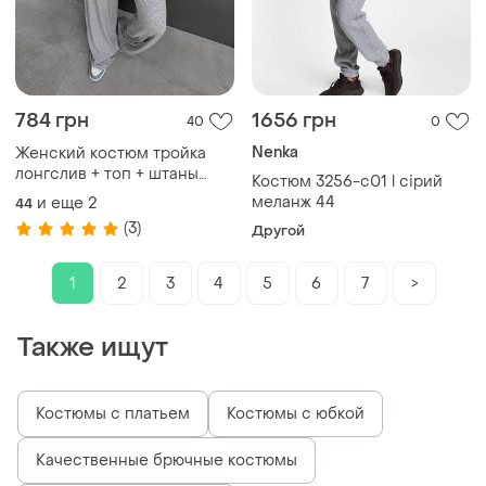
784 грн
1656 грн
40
0
Nenka
Женский костюм тройка
лонгслив + топ + штаны
Костюм 3256-c01 l сірий
палаццо натуральная
меланж 44
и еще
2
44
вискоза турецкая меланж
(3)
Другой
серый
1
2
3
4
5
6
7
>
Также ищут
Костюмы с платьем
Костюмы с юбкой
Качественные брючные костюмы