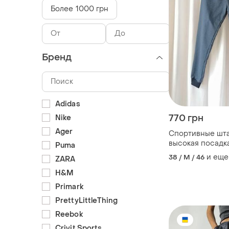
Более 1000 грн
Бренд
Adidas
770 грн
Nike
Ager
Спортивные шта
высокая посадк
Puma
прошитая резин
и еще
38 / M / 46
ZARA
перекручиваетс
дополнительная
H&M
шнурок внизу м
Primark
вязаная трикот
PrettyLittleThing
из
Reebok
Crivit Sports