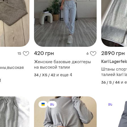
420 грн
2890 грн
15
6
Karl Lagerfel
Женские базовые джоггеры
на высокой талии
ны,высокая
Штаны спор
талией karl l
и еще
4
34 / XS / 42
1
и 
36 / S / 44