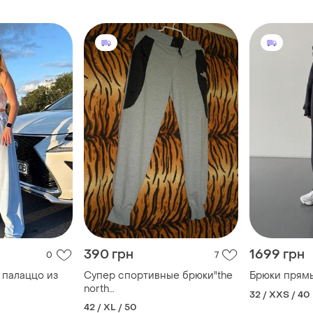
двунить люкс
390 грн
1699 грн
0
7
 палаццо из
Супер спортивные брюки"the
Брюки прям
north
32 / XXS / 40
face"р.xl,турция,100%коттон.
42 / XL / 50