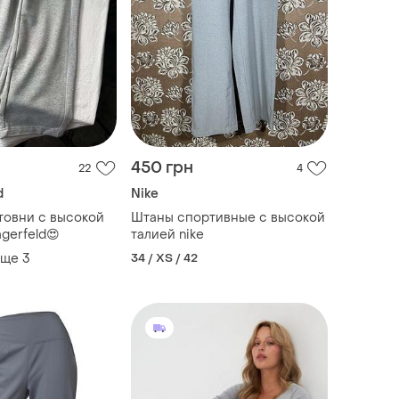
450 грн
22
4
d
Nike
товни с высокой
Штаны спортивные с высокой
agerfeld😍
талией nike
еще
3
34 / XS / 42