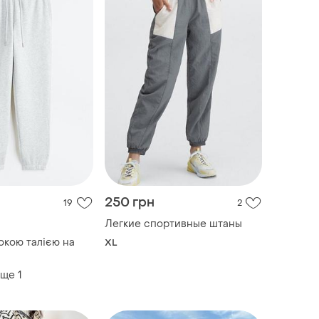
250 грн
19
2
Легкие спортивные штаны
окою талією на
XL
еще
1