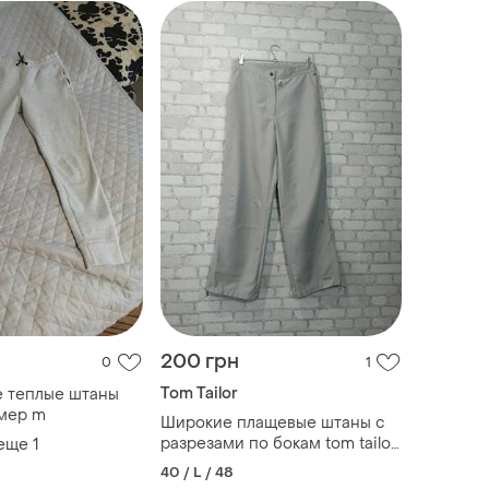
200 грн
0
1
Tom Tailor
е теплые штаны
змер m
Широкие плащевые штаны с
разрезами по бокам tom tailor
 еще
1
48 р
40 / L / 48