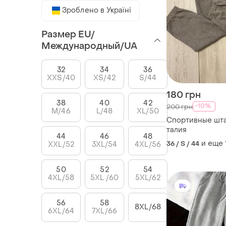
Зроблено в Україні
Размер EU/
Международный/UA
32
34
36
XXS/40
XS/42
S/44
180 грн
38
40
42
-10%
200 грн
M/46
L/48
XL/50
Спортивные шта
талия
44
46
48
и еще
36 / S / 44
XXL/52
3XL/54
4XL/56
50
52
54
4XL/58
5XL /60
5XL/62
56
58
8XL/68
6XL/64
7XL/66