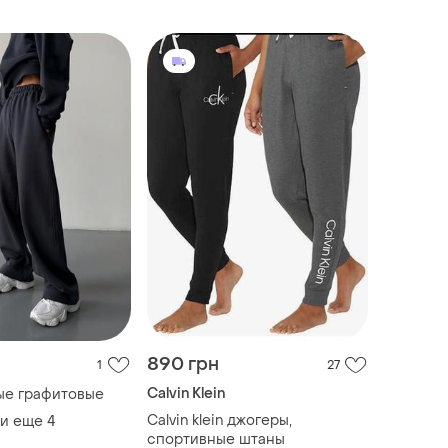
890 грн
1
27
Calvin Klein
ые графитовые
Calvin klein джогеры,
и еще
4
cпортивные штаны