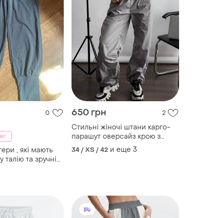
650 грн
0
2
Стильні жіночі штани карго-
парашут оверсайз крою з
вг.
високою посадкою по талії та
и еще
3
ери , які мають
34 / XS / 42
низу на кулісці
у талію та зручні