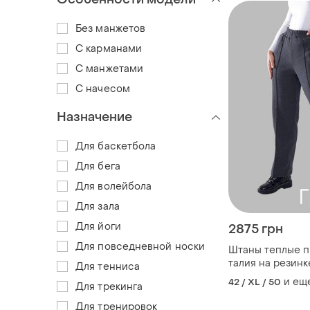
Без манжетов
С карманами
С манжетами
С начесом
Назначение
Для баскетбола
Для бега
Для волейбола
Для зала
Для йоги
2875 грн
Для повседневной носки
Штаны теплые п
талия на резинк
Для тенниса
посадка боковы
и ещ
42 / XL / 50
Для трекинга
спереди стрело
трехнить на фл
Для тренировок