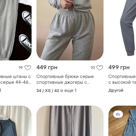
449 грн
499 грн
19
10
ивные штаны с
Спортивные брюки серые
Спортивные
 серые 44-46
спортивные джогеры с
с высокой т
высокой талией стильные
женщины criv
1
и еще
1
Другой
34 / XS / 42
базовые
xs серый