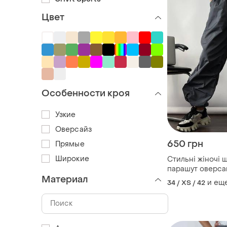
Цвет
Особенности кроя
Узкие
Оверсайз
650 грн
Прямые
Широкие
Стильні жіночі 
парашут оверса
Материал
високою посадко
и ещ
34 / XS / 42
низу на кулісці