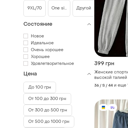
9XL/70
One size
Другой
Состояние
Новое
Идеальное
Очень хорошее
Хорошее
399 грн
Удовлетворительное
Женские спорт
Цена
высокой талией
р. 165-170 рост
и еще
36 / S / 44
До 100 грн
От 100 до 300 грн
От 300 до 500 грн
От 500 до 1000 грн