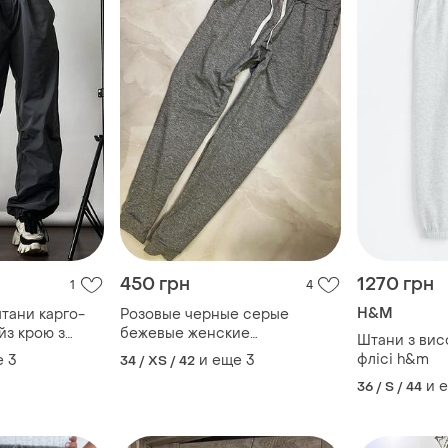
450 грн
1270 грн
1
4
H&M
штани карго-
Розовые черные серые
йз крою з
бежевые женские
Штани з вис
ю по талії та
спортивные штаны женские
флісі h&m
е
3
и еще
3
34 / XS / 42
на резинке
и 
36 / S / 44