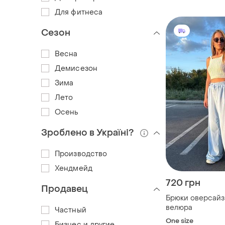
Для фитнеса
Сезон
Весна
Демисезон
Зима
Лето
Осень
Зроблено в Україні?
Производство
Хендмейд
720 грн
Продавец
Брюки оверсайз
велюра
Частный
One size
Бизнес и другие