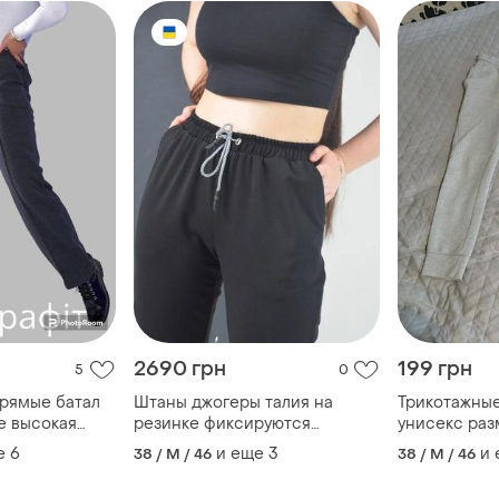
2690 грн
199 грн
5
0
рямые батал
Штаны джогеры талия на
Трикотажны
е высокая
резинке фиксируются
унисекс ра
е карманы
шнурком высокая посадка
е
6
и еще
3
и
38 / M / 46
38 / M / 46
чки ткань
боковые карманы низ
исе
резинка- манжет ткань