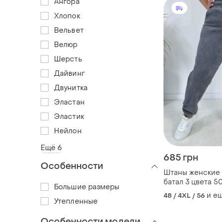
Ангора
Хлопок
Вельвет
Велюр
Шерсть
Дайвинг
Двунитка
Эластан
Эластик
Нейлон
Ещё 6
685 грн
Особенности
Штаны женские
батал 3 цвета 50,52,54,56,58
Большие размеры
av871-590aве
и е
48 / 4XL / 56
Утепленные
Особенности модели