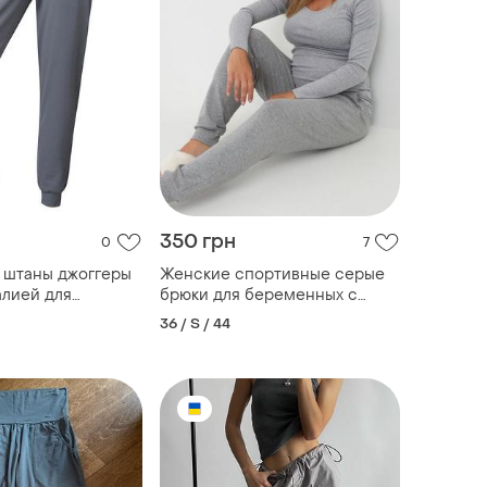
350 грн
0
7
 штаны джоггеры
Женские спортивные серые
алией для
брюки для беременных с
it lycra® 438921
завышенной с высокой
36 / S / 44
талией на манжете домашние