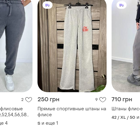
250 грн
710 грн
2
9
 флисовые
Прямые спортивные штаны на
Штаны флис
флисе
и
42 / XL / 50
ще
4
и еще
1
S