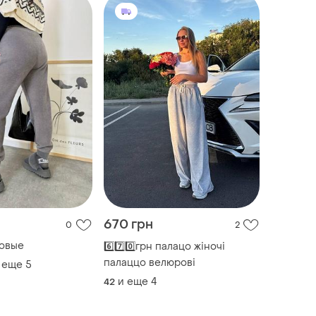
670 грн
0
2
овые
6️⃣7️⃣0️⃣грн палацо жіночі
палаццо велюрові
 еще
5
и еще
4
42