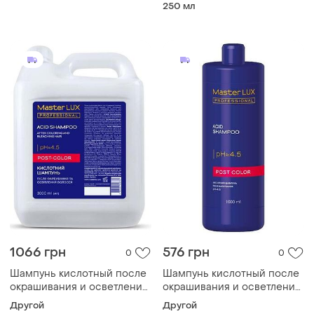
нейтрализации желтизны
250 мл
master lux professional anti
yellow 250 ml
1066 грн
576 грн
0
0
Шампунь кислотный после
Шампунь кислотный после
окрашивания и осветления
окрашивания и осветления
волос post color master lux
волос post color master lux,
Другой
Другой
3000 мл
1000 мл