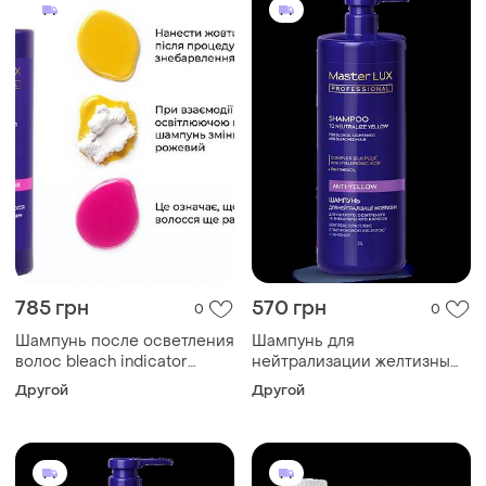
785 грн
570 грн
0
0
Шампунь после осветления
Шампунь для
волос bleach indicator
нейтрализации желтизны
(индикатор освет. пудры)
anti-yellow master lux (100,
Другой
Другой
master lux, 1000 мл
250, 1000, 3000 мл) 1000