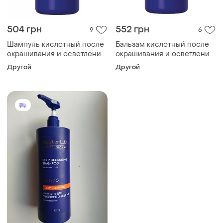
504 грн
552 грн
9
6
Шампунь кислотный после
Бальзам кислотный после
окрашивания и осветления
окрашивания и осветления
волос masterlux post color,
волос master lux, 1000 мл
Другой
Другой
1000 мл