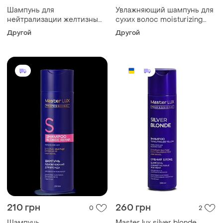
Шампунь для
Увлажняющий шампунь для
нейтрализации желтизны
сухих волос moisturizing
master lux anti-yellow 1000
master lux
Другой
Другой
мл(дозатор)
профессиональный, 250 мл
210 грн
260 грн
0
2
Шампунь
Master lux silver blonde