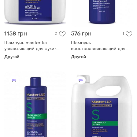
1158 грн
576 грн
0
1
Шампунь master lux
Шампунь
увлажняющий для сухих
восстанавливающий для
волос moisturizing 3000 мл
поврежденных волос
Другой
Другой
master lux professional,
1000 мл