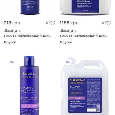
213 грн
1158 грн
0
0
Шампунь
Шампунь
восстанавливающий для
восстанавливающий для
поврежденных волос
поврежденных волос repair
Другой
Другой
master lux professional, 250
master lux 3000 мл
мл