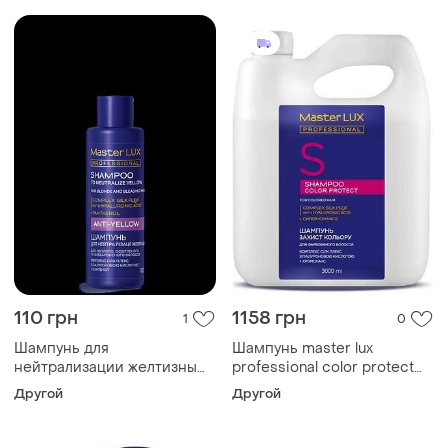
110 грн
1158 грн
1
0
Шампунь для
Шампунь master lux
нейтрализации желтизны
professional сolor protect
anti-yellow master lux (100,
для окрашенных волос
Другой
Другой
250, 1000, 3000 мл)
защита цвета 3000 мл