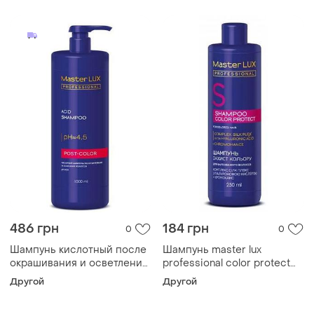
486 грн
184 грн
0
0
Шампунь кислотный после
Шампунь master lux
окрашивания и осветления
professional сolor protect
волос post color master lux
для окрашенных волос
Другой
Другой
1000 мл
защита цвета 250 мл