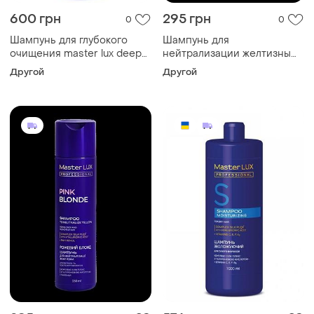
600 грн
295 грн
0
0
Шампунь для глубокого
Шампунь для
очищения master lux deep
нейтрализации желтизны
cleansing 1000 мл с
волос pearl blonde master
Другой
Другой
дозатором
lux (250 мл)