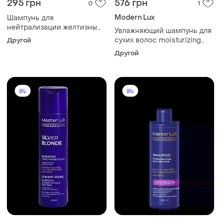
295 грн
576 грн
0
1
Modern Lux
Шампунь для
нейтрализации желтизны
Увлажняющий шампунь для
волос pink blonde master lux
сухих волос moisturizing
Другой
(250 мл)
master lux
Другой
профессиональный, 1000
мл