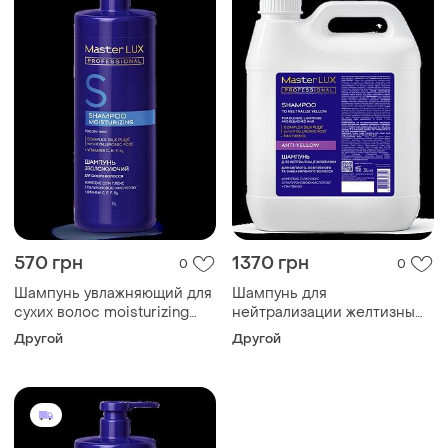
570 грн
1370 грн
0
0
Шампунь увлажняющий для
Шампунь для
сухих волос moisturizing
нейтрализации желтизны
master lux (100, 250, 1000,
anti-yellow master lux (100,
Другой
Другой
3000 мл) 1000
250, 1000, 3000 мл) 3000