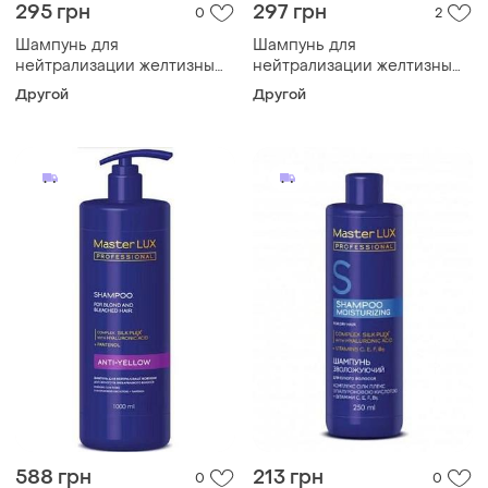
295 грн
297 грн
0
2
Шампунь для
Шампунь для
нейтрализации желтизны
нейтрализации желтизны
волос silver blonde master
master lux professional anti-
Другой
Другой
lux (250 мл)
yellow shampoo 250мл
588 грн
213 грн
0
0