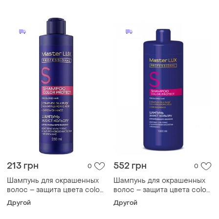
213 грн
552 грн
0
0
Шампунь для окрашенных
Шампунь для окрашенных
волос – защита цвета color
волос – защита цвета color
protect master lux
protect master lux
Другой
Другой
professional, 250 мл
professional, 1000 мл