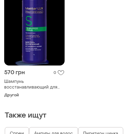
570 грн
0
Шампунь
восстанавливающий для
поврежденных волос repair
Другой
master lux (100, 250, 1000,
3000 мл) 1000
Также ищут
Спреи
Ампулы для волос
Пиритион цинка