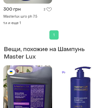
300 грн
2
Masterlux шго ph 7.5
и еще
1
1 л
1
Вещи, похожие на Шампунь
Master Lux