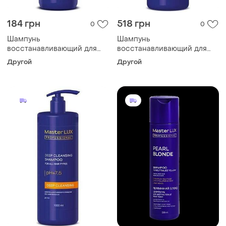
184 грн
518 грн
0
0
Шампунь
Шампунь
восстанавливающий для
восстанавливающий для
поврежденных волос repair
поврежденных волос repair
Другой
Другой
master lux 250 мл
master lux 1000 мл