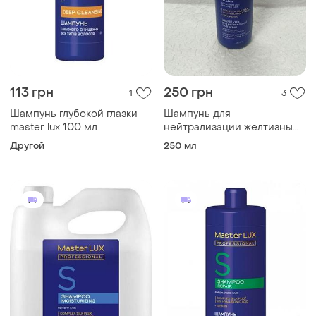
113 грн
250 грн
1
3
Шампунь глубокой глазки
Шампунь для
master lux 100 мл
нейтрализации желтизны
anti-yellow master lux
Другой
250 мл
(250мл)