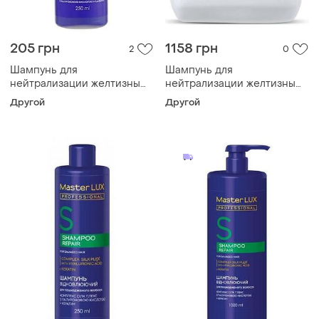
205 грн
1158 грн
2
0
Шампунь для
Шампунь для
нейтрализации желтизны
нейтрализации желтизны
master lux anti-yellow 250
master lux anti-yellow 3000
Другой
Другой
мл
мл