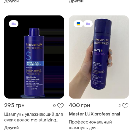
Другой
Другой
master lux (250 мл)
master lux, 250 мл
295 грн
400 грн
0
2
Master LUX professional
Шампунь увлажняющий для
сухих волос moisturizing
Профессиональный
master lux (250, 1000, 3000
шампунь для
Другой
мл)