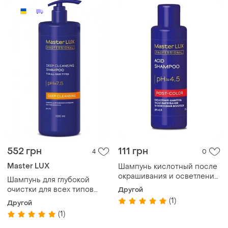
552 грн
111 грн
4
0
Master LUX
Шампунь кислотный после
окрашивания и осветления
Шампунь для глубокой
волос post color master lux
очистки для всех типов
Другой
100 мл
волос с дозатором master
(1)
Другой
lux professional, 1000 мл
(1)