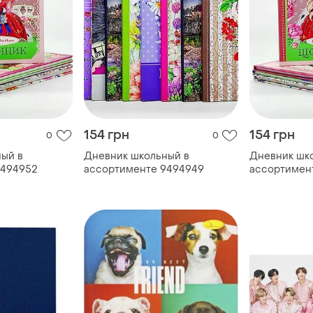
154 грн
154 грн
0
0
ый в
Дневник школьный в
Дневник шк
9494952
ассортименте 9494949
ассортимен