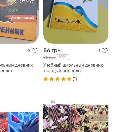
86 грн
0
1
-10%
95 грн
ольный дневник
Учебный школьный дневник
реплет
твердый переплет
(1)