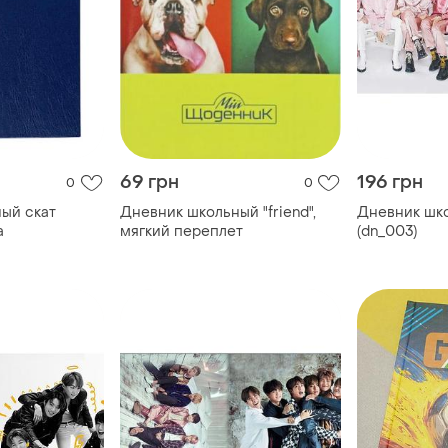
69 грн
196 грн
0
0
ый скат
Дневник школьный "friend",
Дневник шко
а
мягкий переплет
(dn_003)