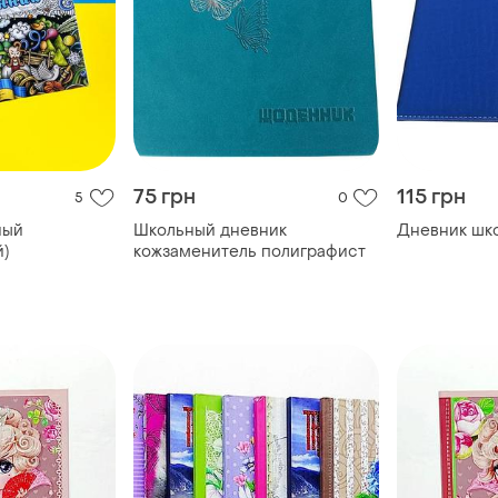
75 грн
115 грн
5
0
ный
Школьный дневник
Дневник шк
й)
кожзаменитель полиграфист