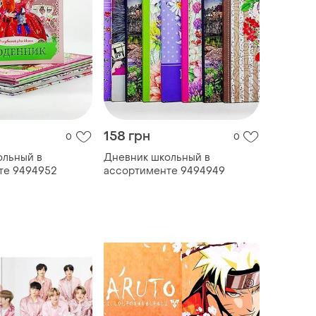
158 грн
0
0
ольный в
Дневник школьный в
те 9494952
ассортименте 9494949