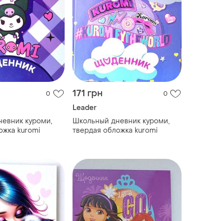
171 грн
0
0
Leader
евник куроми,
Школьный дневник куроми,
ожка kuromi
твердая обложка kuromi