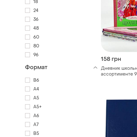
18
24
36
48
60
80
96
158 грн
Формат
Дневник школьн
ассортименте 
B6
А4
А5
А5+
А6
А7
В5