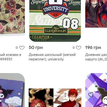
50 грн
196 грн
0
0
ый кожзам в
Дневник школьный (мягкий
Дневник шк
9494951
переплет), university
наруто (dn_0