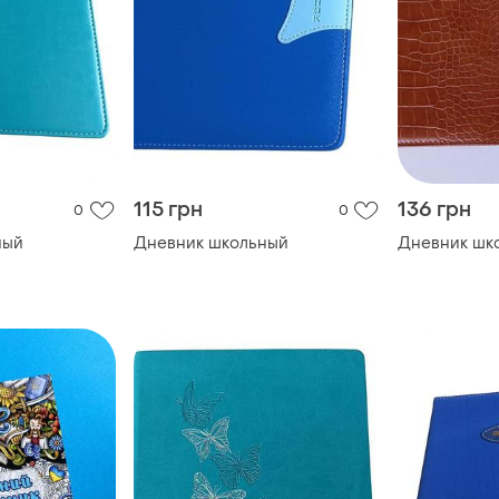
115 грн
136 грн
0
0
ный
Дневник школьный
Дневник шк