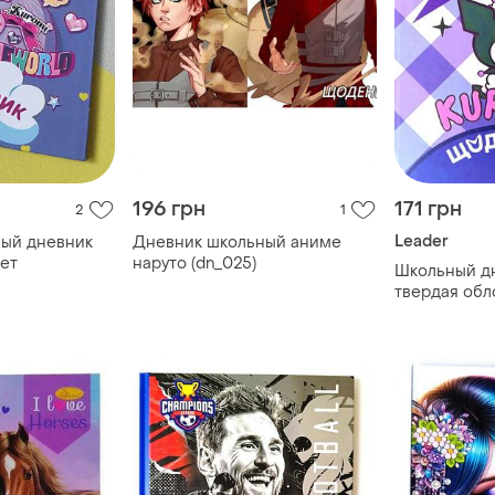
196 грн
171 грн
2
1
Leader
ый дневник
Дневник школьный аниме
ет
наруто (dn_025)
Школьный дн
твердая обл