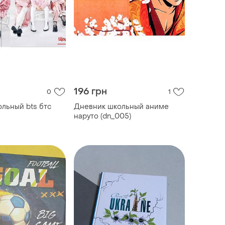
196 грн
0
1
льный bts бтс
Дневник школьный аниме
наруто (dn_005)