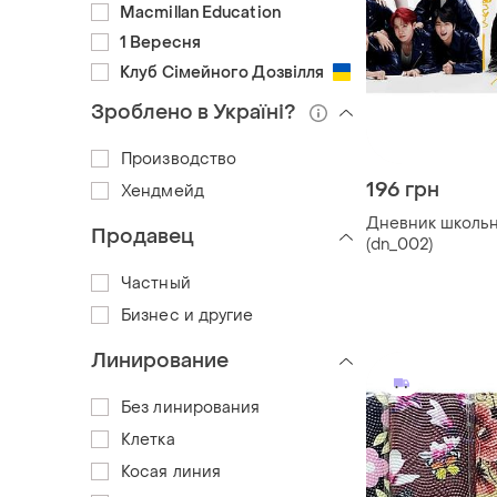
Macmillan Education
1 Вересня
Клуб Сімейного Дозвілля
Зроблено в Україні?
Производство
196 грн
Хендмейд
Дневник школьн
Продавец
(dn_002)
Частный
Бизнес и другие
Линирование
Без линирования
Клетка
Косая линия