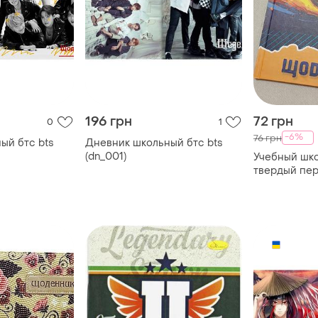
196 грн
72 грн
0
1
-6%
76 грн
ый бтс bts
Дневник школьный бтс bts
(dn_001)
Учебный шк
твердый пе