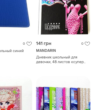
141 грн
0
0
MANDARIN
ольный синий
Дневник школьный для
девочки, 48 листов «супер
дневник»