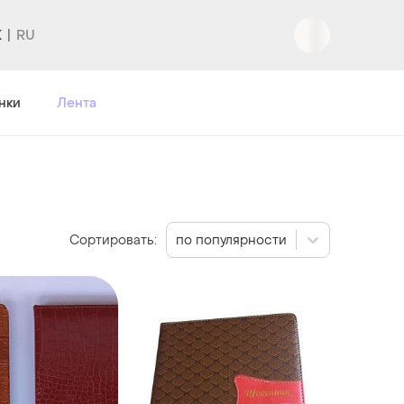
K
Вход
|
Регистрация
нки
Лента
Сортировать:
по популярности