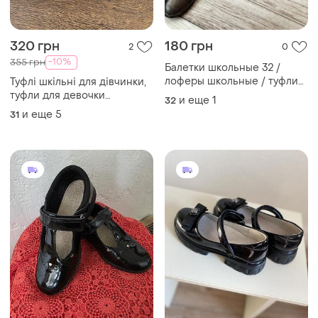
320 грн
180 грн
2
0
-10%
355 грн
Балетки школьные 32 /
лоферы школьные / туфли
Туфлі шкільні для дівчинки,
школьные
туфли для девочки
и еще
1
32
нарядные, школьные туфли
и еще
5
31
для девочки