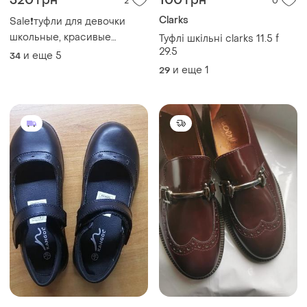
320 грн
100 грн
2
0
Clarks
Sale❗️туфли для девочки
школьные, красивые
Туфлі шкільні clarks 11.5 f
туфельки для девочки,
29.5
и еще
5
34
дитячі шкільні туфлі для
и еще
1
29
дівчинки