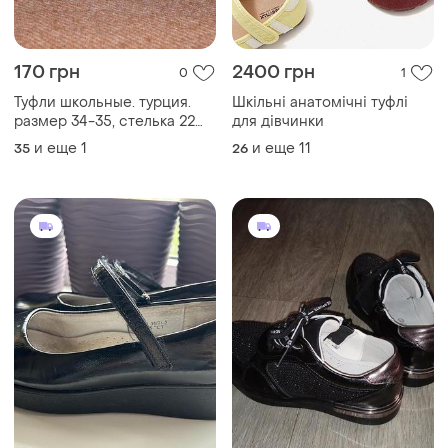
170 грн
2400 грн
0
1
Туфли школьные. турция.
Шкільні анатомічні туфлі
размер 34-35, стелька 22
для дівчинки
см
и еще
1
и еще
11
35
26