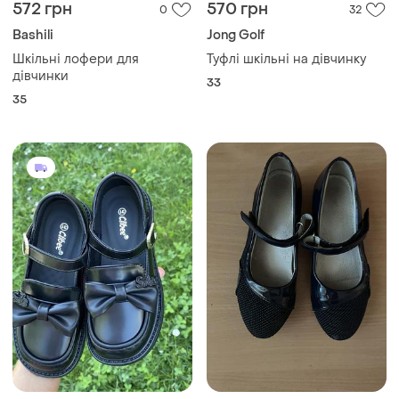
572 грн
570 грн
0
32
Bashili
Jong Golf
Шкільні лофери для
Туфлі шкільні на дівчинку
дівчинки
33
35