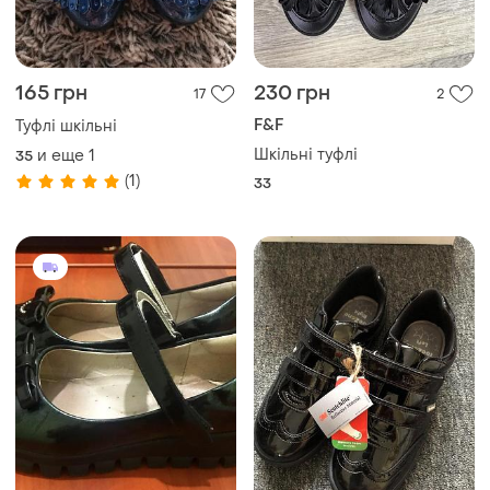
165 грн
230 грн
17
2
F&F
Туфлі шкільні
Шкільні туфлі
и еще
1
35
(1)
33