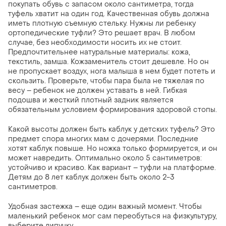
покупать обувь с запасом около сантиметра, тогда
туфель хватит на один год. Качественная обувь должна
иметь плотную съемную стельку. Нужны ли ребенку
ортопедические туфли? Это решает врач. В любом
случае, без необходимости носить их не стоит.
Предпочтительнее натуральные материалы: кожа,
текстиль, замша. Кожзаменитель стоит дешевле. Но он
не пропускает воздух, нога малыша в нем будет потеть и
скользить. Проверьте, чтобы пара была не тяжелая по
весу – ребенок не должен уставать в ней. Гибкая
подошва и жесткий плотный задник является
обязательным условием формирования здоровой стопы.
Какой высоты должен быть каблук у детских туфель? Это
предмет спора многих мам с дочерями. Последние
хотят каблук повыше. Но ножка только формируется, и он
может навредить. Оптимально около 5 сантиметров:
устойчиво и красиво. Как вариант – туфли на платформе.
Детям до 8 лет каблук должен быть около 2-3
сантиметров.
Удобная застежка – еще один важный момент. Чтобы
маленький ребенок мог сам переобуться на физкультуру,
выберите липучку.