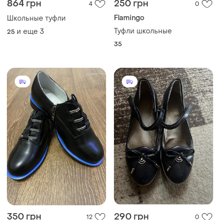
864 грн
250 грн
4
0
Flamingo
Школьные туфли
Туфли школьные
и еще
3
25
35
350 грн
290 грн
12
0