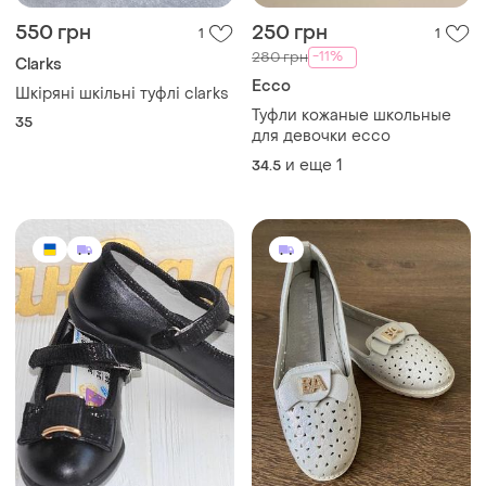
550 грн
250 грн
1
1
-11%
280 грн
Clarks
Ecco
Шкіряні шкільні туфлі clarks
Туфли кожаные школьные
35
для девочки ecco
и еще
1
34.5