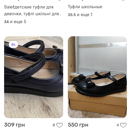
Туфли школьные
Sale❗️детские туфли для
девочки, туфлі шкільні для
и еще
1
35.5
дівчинки, школьные чёрные
и еще
5
34
туфельки девочки
309 грн
550 грн
8
4