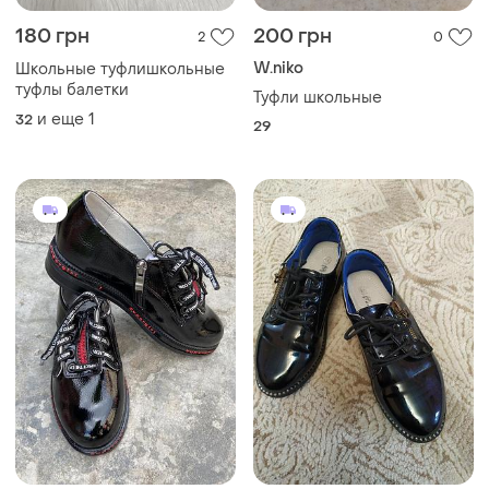
180 грн
200 грн
2
0
W.niko
Школьные туфлишкольные
туфлы балетки
Туфли школьные
и еще
1
32
29