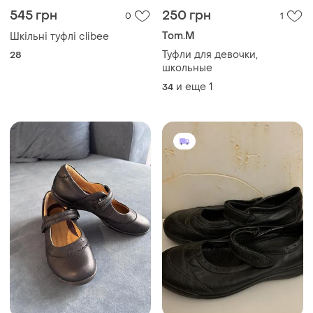
545 грн
250 грн
0
1
Tom.M
Шкільні туфлі clibee
Туфли для девочки,
28
школьные
и еще
1
34