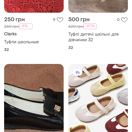
250 грн
500 грн
9
0
-4%
-20%
260 грн
620 грн
Clarks
Туфлі дитячі шкільні для
дівчинки 32
Туфли школьные
32
32