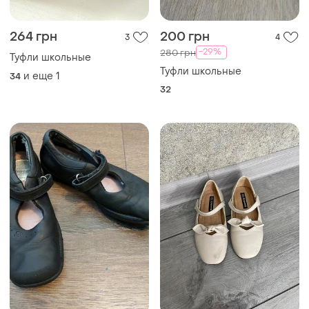
264 грн
200 грн
3
4
-29%
280 грн
Туфли школьные
Туфли школьные
и еще
1
34
32