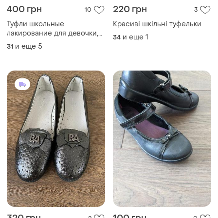
400 грн
220 грн
10
3
Туфли школьные
Красиві шкільні туфельки
лакирование для девочки,
и еще
1
34
туфельки для девочки, туфлі
и еще
5
31
шкільні для дівчинки,
туфельки для дівчинки