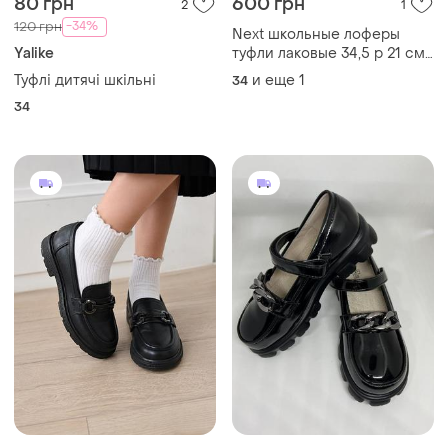
80 грн
600 грн
2
1
-34%
120 грн
Next школьные лоферы
Yalike
туфли лаковые 34,5 р 21 см
туфлы лоферы вредные
Туфлі дитячі шкільні
и еще
1
34
34