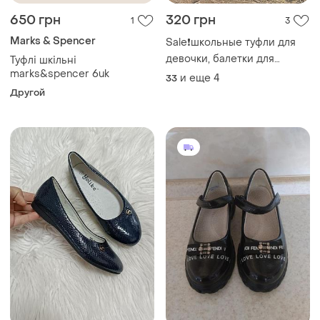
650 грн
320 грн
1
3
Marks & Spencer
Sale❗️школьные туфли для
девочки, балетки для
Туфлі шкільні
девочки, шкільні нарядні
marks&spencer 6uk
и еще
4
33
туфельки для дівчинки
Другой