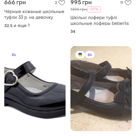
666 грн
995 грн
2
11
-29%
1395 грн
Чёрные кожаные школьные
туфли 33 р. на девочку.
Шкільні лофери туфлі
школьные лоферы beberlis
и еще
1
32.5
34