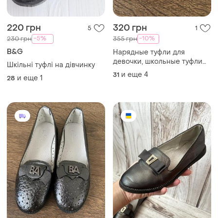
220 грн
320 грн
5
1
-5%
-10%
230 грн
355 грн
B&G
Нарядные туфли для
девочки, школьные туфли
Шкільні туфлі на дівчинку
для девочки, туфлі для
и еще
4
31
и еще
1
28
дівчинки шкільні