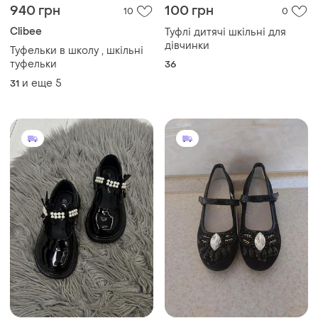
940 грн
100 грн
10
0
Clibee
Туфлі дитячі шкільні для
дівчинки
Туфельки в школу , шкільні
туфельки
36
и еще
5
31