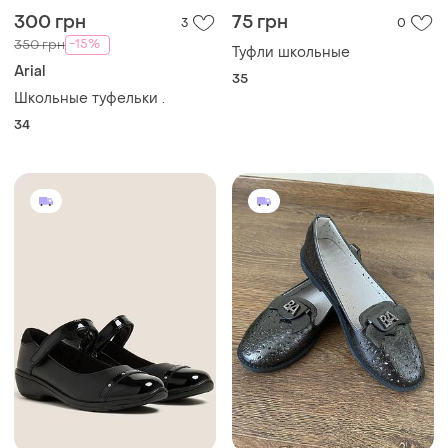
300 грн
75 грн
3
0
-15%
350 грн
Туфли школьные
Arial
35
Школьные туфельки .
34