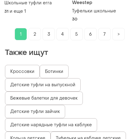
Weestep
Школьные туфли erra
Туфельки школьные
и еще
1
31
30
1
2
3
4
5
6
7
>
Также ищут
Кроссовки
Ботинки
Детские туфли на выпускной
Бежевые балетки для девочек
Детские туфли зайчик
Детские нарядные туфли на каблуке
Кольца детские
Туфельки на каблуке детские