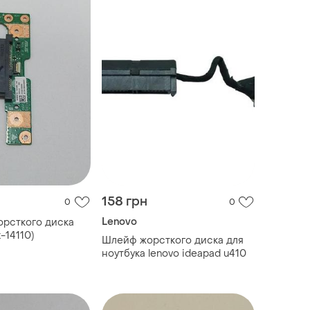
158 грн
0
0
Lenovo
рсткого диска
-14110)
Шлейф жорсткого диска для
ноутбука lenovo ideapad u410