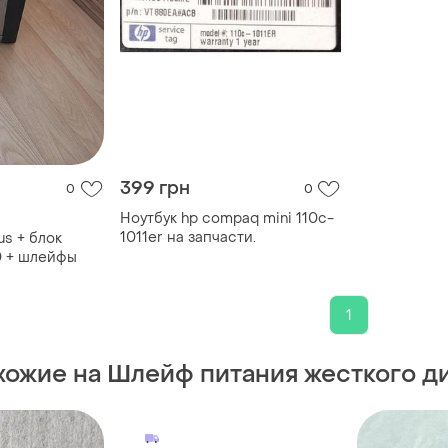
399 грн
0
0
Ноутбук hp compaq mini 110c-
1011er на запчасти.
s + блок
0 + шлейфы
1
хожие на Шлейф питания жесткого д