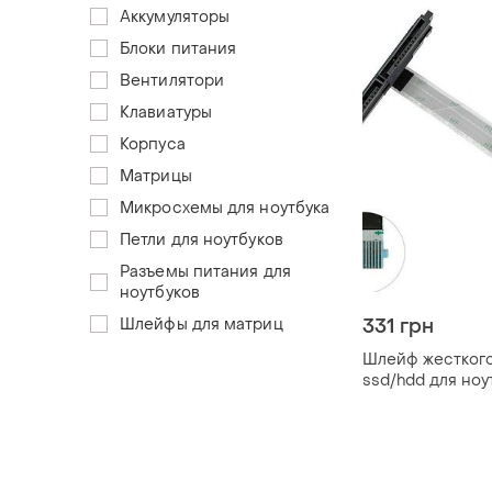
Аккумуляторы
Блоки питания
Вентилятори
Клавиатуры
Корпуса
Матрицы
Микросхемы для ноутбука
Петли для ноутбуков
Разъемы питания для
ноутбуков
Шлейфы для матриц
331 грн
Шлейф жесткого
ssd/hdd для ноут
cr), (450.0eh04.