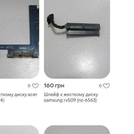
160 грн
0
0
ткому диску acer
Шлейф к жесткому диску
4)
samsung rv509 (nz-6563)