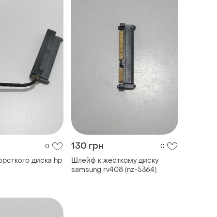
130 грн
0
0
рсткого диска hp
Шлейф к жесткому диску
samsung rv408 (nz-5364)