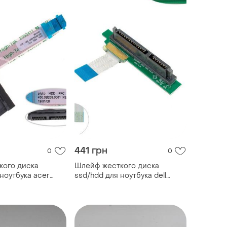
441 грн
0
0
кого диска
Шлейф жесткого диска
ноутбука acer
ssd/hdd для ноутбука dell
(450.0b208.0001)
(v3350), (50.4id01.101 5gdty)