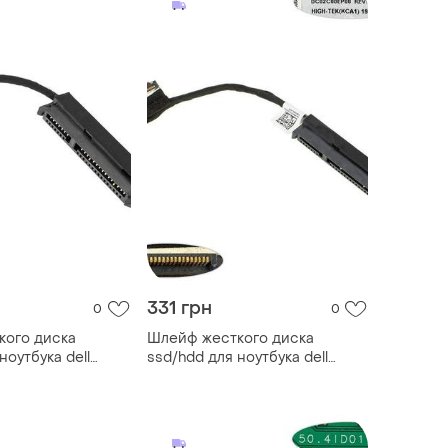
331 грн
0
0
кого диска
Шлейф жесткого диска
ноутбука dell
ssd/hdd для ноутбука dell
0),
(e5280), (dc02c00ep00 0rk5tv)
00)