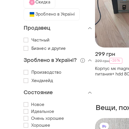
Скидка
Зроблено в Україні
Продавец
Частный
Бизнес и другие
299 грн
Зроблено в Україні?
-26%
399 грн
Корпус мк magnu
Производство
питания+ hdd 8
Хендмейд
Состояние
Новое
Вещи, по
Идеальное
Очень хорошее
Хорошее