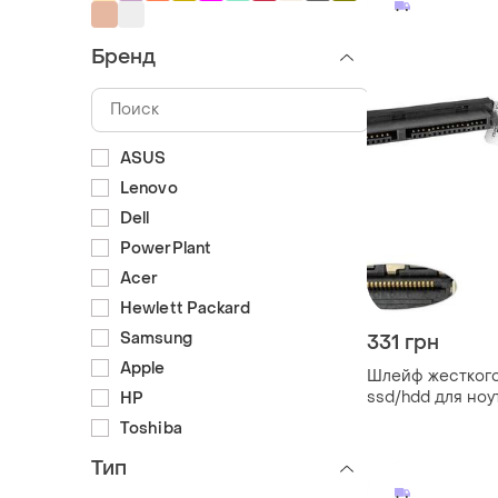
Бренд
ASUS
Lenovo
Dell
PowerPlant
Acer
Hewlett Packard
Samsung
331 грн
Apple
Шлейф жесткого
ssd/hdd для ноут
HP
(9570 m5530), (
Toshiba
Тип