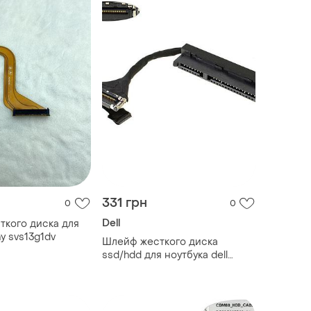
331 грн
0
0
Dell
кого диска для
y svs13g1dv
Шлейф жесткого диска
ssd/hdd для ноутбука dell
(latitude 3380),
(450.0aw03.0001)