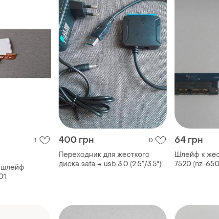
400 грн
64 грн
1
0
Переходник для жесткого
Шлейф к жес
диска sata → usb 3.0 (2.5”/3.5")
7520 (nz-650
 шлейф
с блоком питания
01