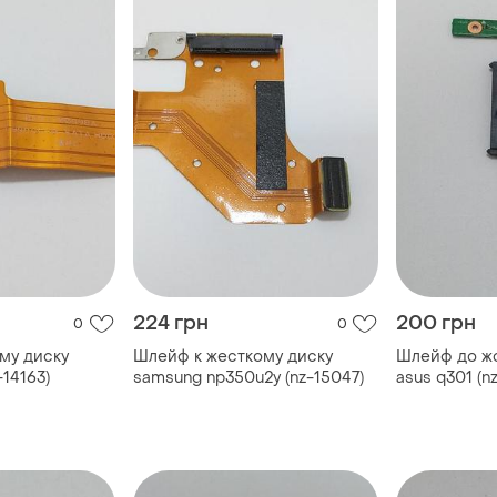
224 грн
200 грн
0
0
му диску
Шлейф к жесткому диску
Шлейф до жо
-14163)
samsung np350u2y (nz-15047)
asus q301 (nz