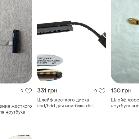
331 грн
150 грн
0
0
Шлейф жесткого диска
Шлейф жорст
ssd/hdd для ноутбука dell
ноутбука son
ения жесткого
(e7450), (dc02c007w00)
ля ноутбука