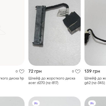
72 грн
139 грн
0
0
кого диска hp
Шлейф до жорсткого диска
Шлейф до жо
acer d270 (nz-817)
g62 (nz-345)