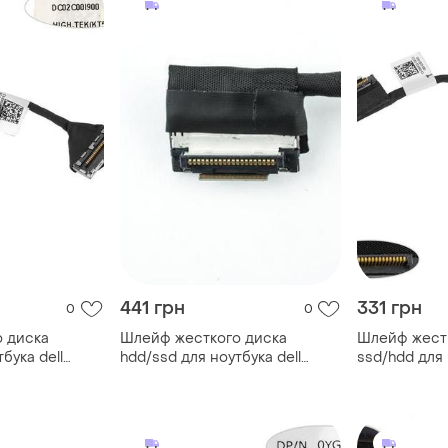
441 грн
331 грн
0
0
 диска
Шлейф жесткого диска
Шлейф жест
бука dell
hdd/ssd для ноутбука dell
ssd/hdd для 
dc02c00i900)
(latitude: e5550),
(e5270 adm5
(dc02c007700)
(dc02c00b0