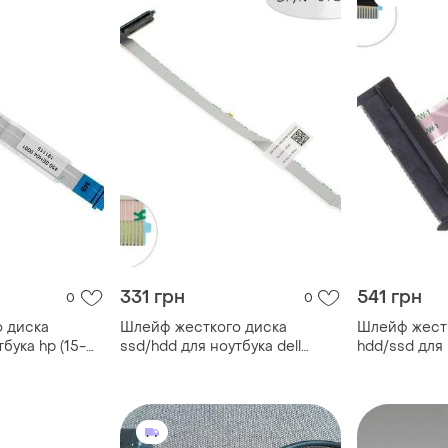
331 грн
541 грн
0
0
 диска
Шлейф жесткого диска
Шлейф жест
бука hp (15-
ssd/hdd для ноутбука dell
hdd/ssd для 
0001)
(vestro 5471), (0yg73x)
(vn7-593g), 