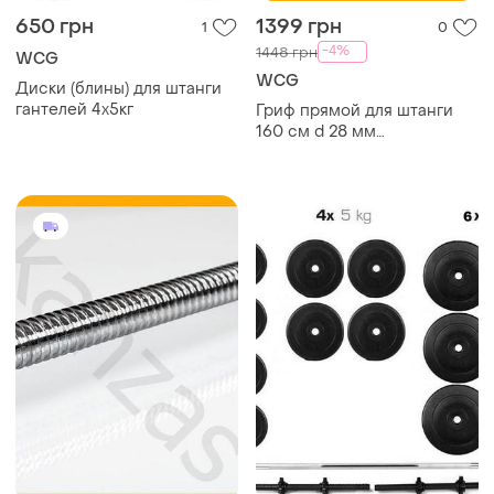
650 грн
1399 грн
1
0
-4%
1448 грн
WCG
WCG
Диски (блины) для штанги
гантелей 4х5кг
Гриф прямой для штанги
160 см d 28 мм
хромированный стальной
для бодибилдинга и
тяжелой атлетики штанга