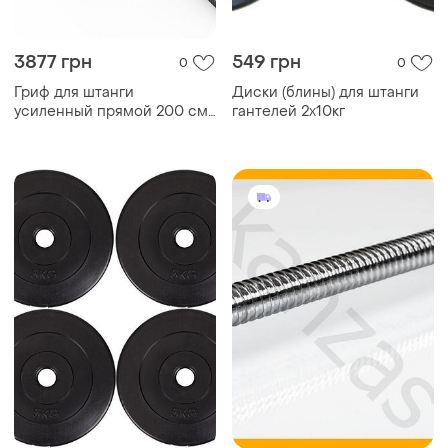
3877 грн
549 грн
0
0
Гриф для штанги
Диски (блины) для штанги
усиленный прямой 200 см
гантелей 2х10кг
+ зажимы для штанги k-
sport