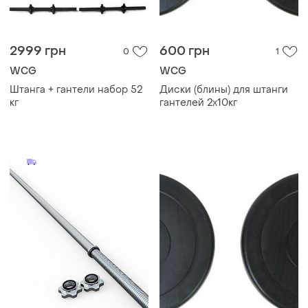
2999 грн
600 грн
0
1
WCG
WCG
Штанга + гантели набор 52
Диски (блины) для штанги
кг
гантелей 2х10кг