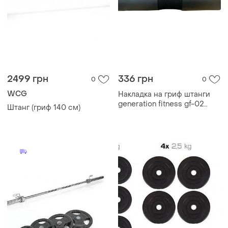
2499 грн
336 грн
0
0
WCG
Накладка на гриф штанги
generation fitness gf-02
Штанг (гриф 140 см)
(бампер) подходит для
штанг с различным
диаметром