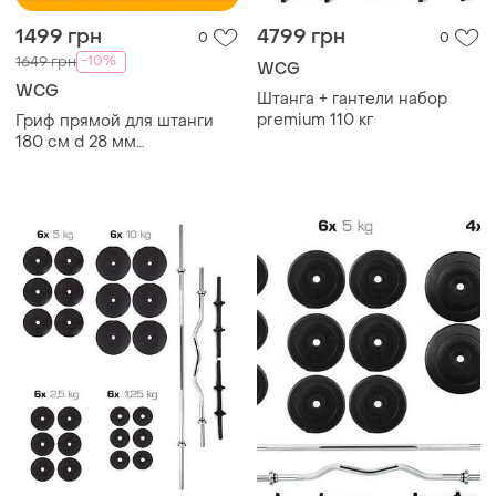
1499 грн
4799 грн
0
0
-10%
1649 грн
WCG
WCG
Штанга + гантели набор
premium 110 кг
Гриф прямой для штанги
180 см d 28 мм
хромированная сталь для
тренировки мышц
бодибилдинг штанга