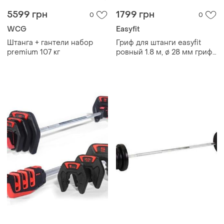
5599 грн
1799 грн
0
0
WCG
Easyfit
Штанга + гантели набор
Гриф для штанги easyfit
premium 107 кг
ровный 1.8 м, ø 28 мм гриф
металлический для штанги
в спортзал