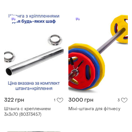
322 грн
3000 грн
1
3
Штанга с креплением
Міні-штанга для фітнесу
3х3х70 (80373457)