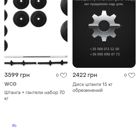
3599 грн
2422 грн
0
0
WCG
Диск штанги 15 кг
обрезинений
Штанга + гантели набор 70
кг