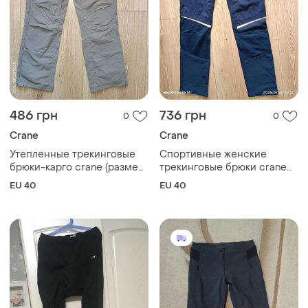
486 грн
736 грн
0
0
Crane
Crane
Утепленные трекинговые
Спортивные женские
брюки-карго crane (размер
трекинговые брюки crane
40 / m) на флисе
(софтшел/флис), размер 40
EU 40
EU 40
(l)