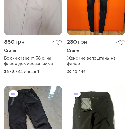
850 грн
230 грн
3
3
Crane
Crane
Брюки crane m 38 р. на
Женские велоштаны на
флисе демисезон зима
флисе
и еще
1
36 / S / 44
36 / S / 44