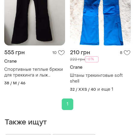
555 грн
210 грн
10
8
-6%
222 грн
Crane
Crane
Спортивные теплые брюки
для треккинга и лыж
Штаны трекинговые soft
софтшелл
shell
38 / M / 46
и еще
1
32 / XXS / 40
1
Также ищут