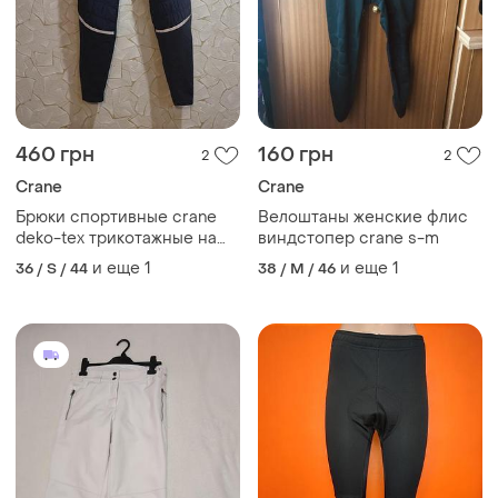
460 грн
160 грн
2
2
Crane
Crane
Брюки спортивные crane
Велоштаны женские флис
deko-tex трикотажные на
виндстопер crane s-m
флисе с утеплением
и еще
1
и еще
1
36 / S / 44
38 / M / 46