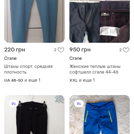
220 грн
950 грн
2
2
Crane
Crane
Штаны спорт. средняя
Женские теплые штаны
плотность.
софтшелл crane 44-46
и еще
1
и еще
1
UA 48-50
XXL