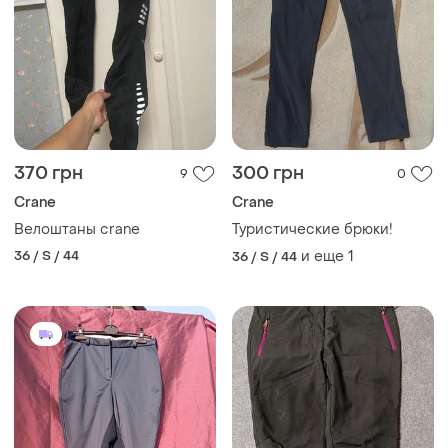
370 грн
300 грн
9
0
Crane
Crane
Велоштаны crane
Туристические брюки!
36 / S / 44
и еще
1
36 / S / 44