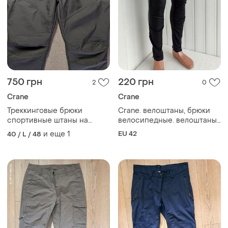
750 грн
220 грн
2
0
Crane
Crane
Треккинговые брюки
Crane. велоштаны, брюки
спортивные штаны на
велосипедные. велоштаны
флисе crane флисовые
на флисе. размер м.
и еще
1
EU 42
40 / L / 48
штаны