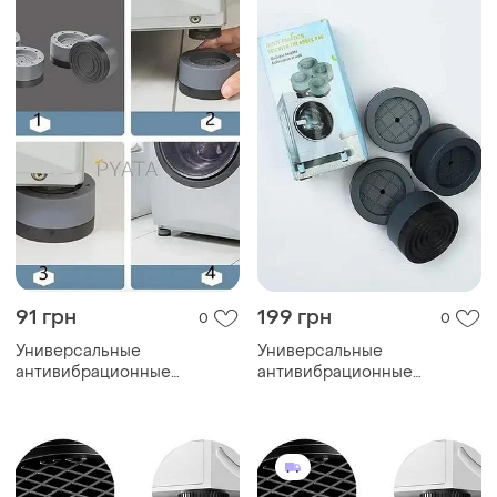
heighten
91 грн
199 грн
0
0
Универсальные
Универсальные
антивибрационные
антивибрационные
подставки для стиральной
подставки для стиральной
машины, холодильника и
машины, холодильника и
мебели multi-function
мебели salemarket
heighten