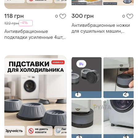
118 грн
300 грн
0
0
-4%
122 грн
Антивибрационные ножки
для сушильных машин,
Антивибрационные
силиконовые ножки для
подкладки усиленные 4шт,
стиральной машины cv-59
подкладки
антивибрационные для
стиральной машины om-33