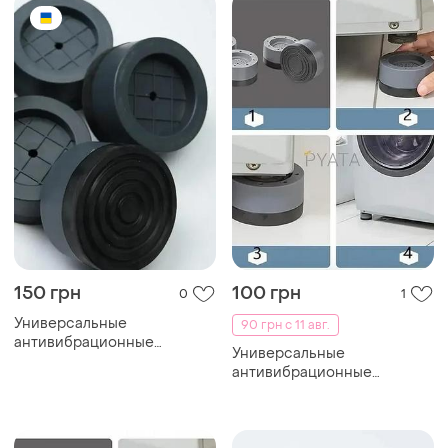
heighten
150 грн
100 грн
0
1
Универсальные
90 грн с 11 авг.
антивибрационные
Универсальные
подставки для стиральной
антивибрационные
машины, холодильника и
подставки для стиральной
мебели multi-function hei
машины, холодильника и
мебели multi-function