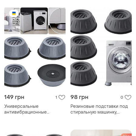
мебели 4 шт
стиральной машины co-84
149 грн
98 грн
1
0
Универсальные
Резиновые подставки под
антивибрационные
стиральную машинку,
подставки для стиральной
антивибрационные
машины холодильника
подкладки на присосках av-
мебели 4 шт
77