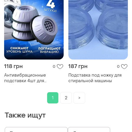
118 грн
187 грн
0
0
Антивибрационные
Подставка под ножку для
подставки 4шт для
стиральной машины
стиральных машин
подкладки под ножки
амортизирующие вибро
1
2
>
универсальные
Также ищут