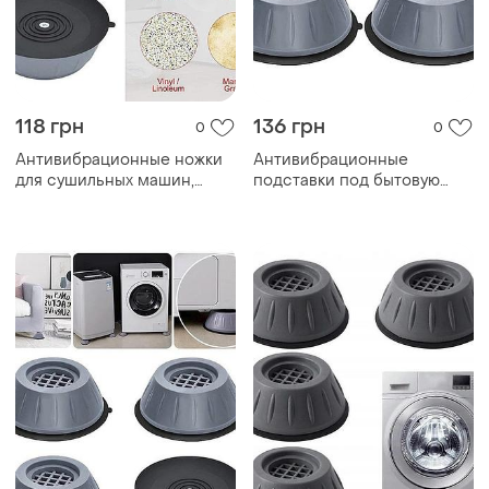
118 грн
136 грн
0
0
Антивибрационные ножки
Антивибрационные
для сушильных машин,
подставки под бытовую
подставки для ножек
технику 4шт, подставка для
стиральной машины rl-36
стиралки для уменьшения
шума ui-16