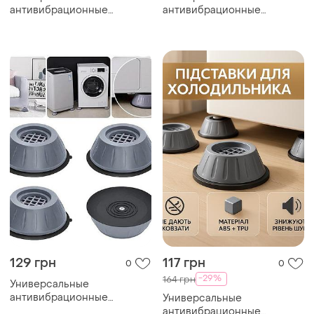
антивибрационные
антивибрационные
подставки для стиральной
подставки для стиральной
машины холодильника
машины холодильника
мебели 4 шт top shop ua_
мебели 4 шт
129 грн
117 грн
0
0
-29%
164 грн
Универсальные
антивибрационные
Универсальные
подставки для стиральной
антивибрационные