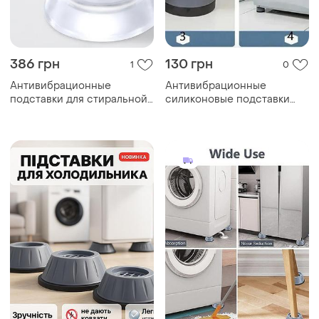
386 грн
130 грн
1
0
Антивибрационные
Антивибрационные
подставки для стиральной
силиконовые подставки
машины 4 штуки
под ножки стиральной
силиконовые ножки под
машины, 4 шт.
стиралку shockproof holder