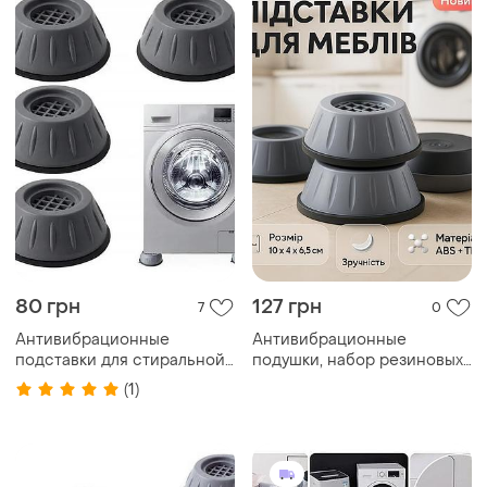
80 грн
127 грн
7
0
Антивибрационные
Антивибрационные
подставки для стиральной
подушки, набор резиновых
машинки 4 шт черные
подставок для стиральной
(1)
машинки, подставки под
стиралку rz-97