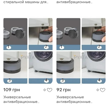
стиральной машины для
антивибрационные
снижения её вибрации во
подставки для стиральной
время
машины, холодильника и
стирки,антивибрационные
мебели multi-function
подставки
heighten
109 грн
92 грн
0
0
Универсальные
Универсальные
антивибрационные
антивибрационные
подставки для стиральной
подставки для стиральной