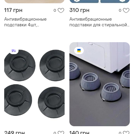
117 грн
310 грн
0
0
Антивибрационные
Антивибрационные
подставки 4шт,
подставки для стиральной
силиконовые ножки для
машины salemarket
стиральной машины,
антивибрационные
подушки hz-95
249 грн
140 грн
0
0