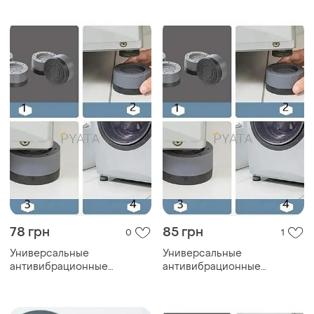
машины, холодильника и
машины, холодильника и
мебели multi-function
мебели multi-function
heighten
heighten
78 грн
85 грн
0
1
Универсальные
Универсальные
антивибрационные
антивибрационные
подставки для стиральной
подставки для стиральной
машины, холодильника и
машины, холодильника и
мебели multi-function
мебели