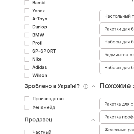
Bambi
Yonex
Настольный 
A-Toys
Dunlop
Ракетки для 
BMW
Наборы для 
Profi
SP-SPORT
Бадминтон ж
Nike
Adidas
Наборы для б
Wilson
Похожие 
Зроблено в Україні?
Производство
Ракетка для 
Хендмейд
Ракетка про
Продавец
Железные рак
Частный