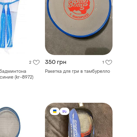
350 грн
2
1
 бадминтона
Ракетка для гри в тамбурелло
 синие (kr-8972)