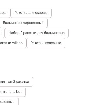
вош
Ракетка для сквоша
Бадминтон деревянный
t
Набор 2 ракетки для бадминтона
акетки wilson
Ракетки железные
минтон 2 ракетки
интона talbot
железные