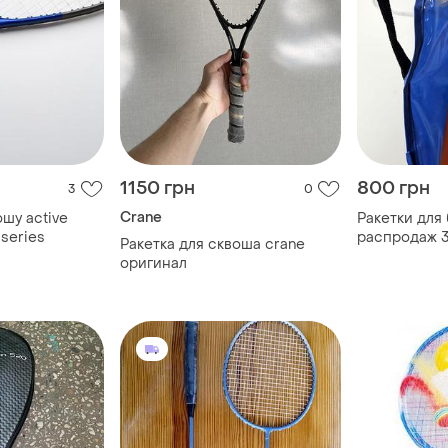
1150 грн
800 грн
3
0
Crane
ошу active
Ракетки для
 series
распродаж 3
Ракетка для сквоша crane
оригинал