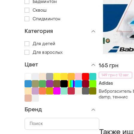
Бадминтон
Сквош
Спидминтон
Категория
Для детей
Для взрослых
Цвет
165 грн
149 грн с 12 авг.
Adidas
Виброгаситель b
damp, теннис
Бренд
Также ищ