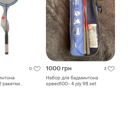
1000 грн
0
3
интона
Набор для бадминтона
2 ракетки
speed100- 4 ply 98 set
ia-mart