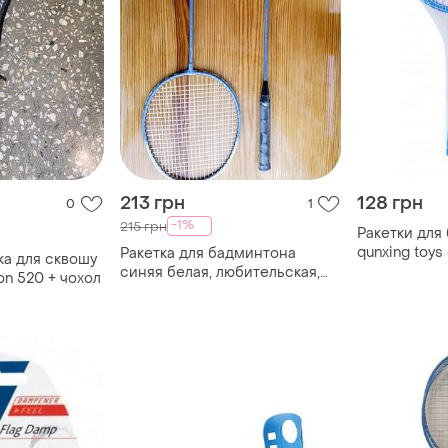
213 грн
128 грн
0
1
-1%
215 грн
Ракетки для
qunxing toys
Ракетка для бадминтона
ка для сквошу
синяя белая, любительская,
on 520 + чохол
качественная