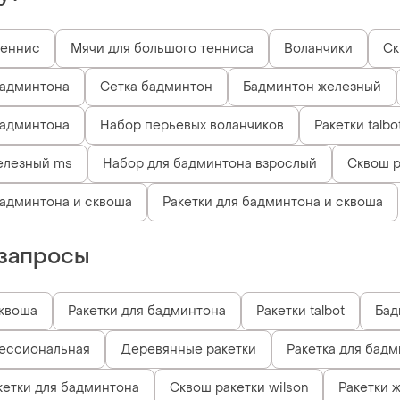
теннис
Мячи для большого тенниса
Воланчики
Ск
бадминтона
Сетка бадминтон
Бадминтон железный
бадминтона
Набор перьевых воланчиков
Ракетки talbo
елезный ms
Набор для бадминтона взрослый
Сквош р
админтона и сквоша
Ракетки для бадминтона и сквоша
запросы
сквоша
Ракетки для бадминтона
Ракетки talbot
Бад
фессиональная
Деревянные ракетки
Ракетка для бадм
етки для бадминтона
Сквош ракетки wilson
Ракетки 