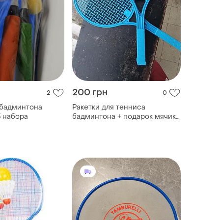
200 грн
2
0
 бадминтона
Ракетки для тенниса
 набора
бадминтона + подарок мячик
теннисный