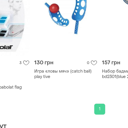
130 грн
157 грн
3
0
Игра «ловы мяч» (catch ball)
Набор бадм
play tive
bd2301(blue 
воланчик в n
abolat flag
1
ут