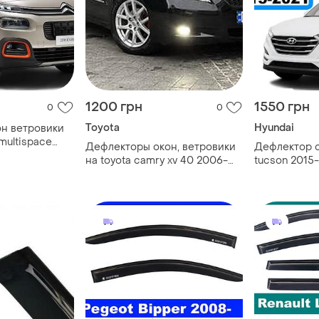
1200 грн
1550 грн
0
0
Toyota
Hyundai
н ветровики
 multispace
Дефлекторы окон, ветровики
Дефлектор о
ч ) vip tuning
на toyota camry xv 40 2006-
tucson 2015-
2011 (скотч)
topvisor c 