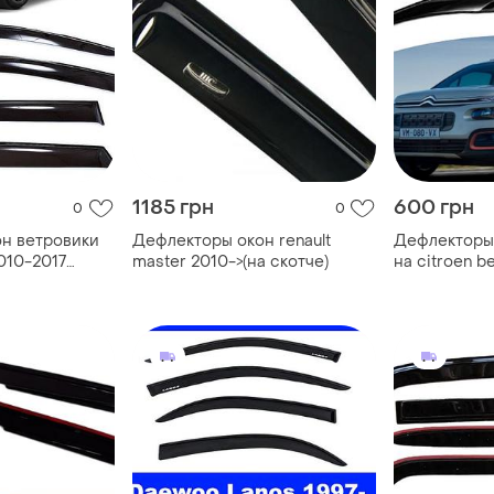
1185 грн
600 грн
0
0
н ветровики
Дефлекторы окон renault
Дефлекторы
2010-2017
master 2010->(на скотче)
на citroen be
(скотч) sunpl