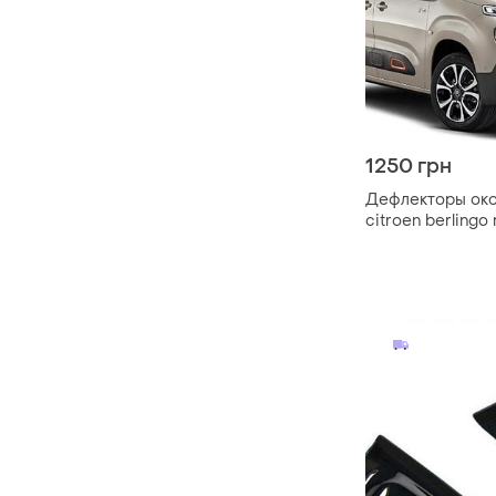
1250 грн
Дефлекторы око
сitroen berlingo
2018-> 5дв. (скот