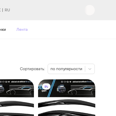
K
Вход
|
Регистрация
нки
Лента
Сортировать:
по популярности