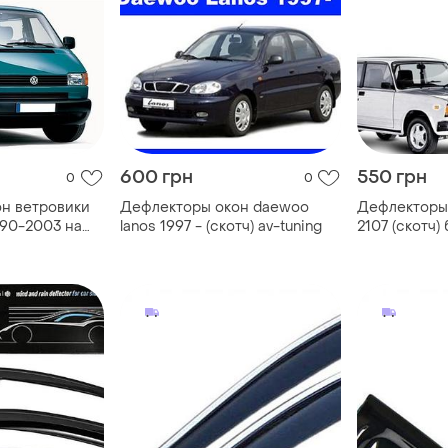
600 грн
550 грн
0
0
н ветровики
Дефлекторы окон daewoo
Дефлекторы 
990-2003 на
lanos 1997 - (скотч) av-tuning
2107 (скотч)