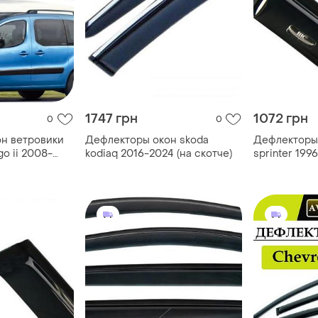
1747 грн
1072 грн
0
0
н ветровики
Дефлекторы окон skoda
Дефлекторы
go ii 2008-
kodiaq 2016-2024 (на скотче)
sprinter 199
plex