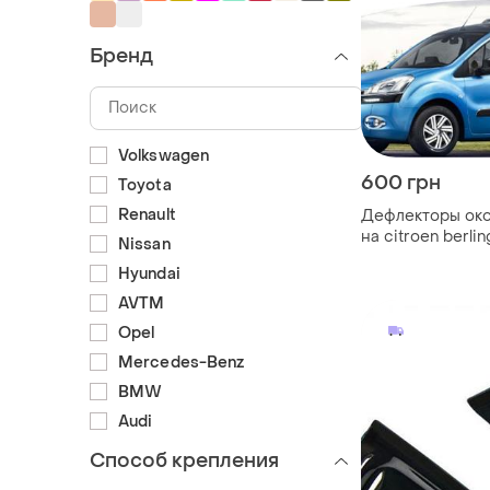
Бренд
Volkswagen
600 грн
Toyota
Renault
Дефлекторы око
на citroen berlin
Nissan
2018 (скотч) sun
Hyundai
AVTM
Opel
Mercedes-Benz
BMW
Audi
Способ крепления