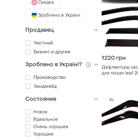
Скидка
Зроблено в Україні
Продавец
Частный
Бизнес и другие
1220 грн
Зроблено в Україні?
Дефлекторы око
для nissan leaf 
Производство
(скотч) скотч 3m
Хендмейд
Состояние
Новое
Идеальное
Очень хорошее
Хорошее