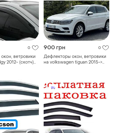
900 грн
0
0
окон, ветровики
Дефлекторы окон, ветровики
dgy 2012- (скотч)
на volkswagen tiguan 2015->
(скотч) sunplex