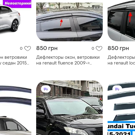
850 грн
850 грн
0
0
н ветровики
Дефлекторы окон, ветровики
Дефлекторы 
v седан 2015->
на renault fluence 2009->
на renault lo
(скотч) sunplex
sunplex