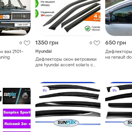
1350 грн
650 грн
0
0
Hyundai
н ваз 2101-
Дефлекторы 
uning
на renault do
Дефлекторы окон ветровики
sunplex
для hyundai accent solaris с
2017- скотч 3м solaris (скотч)
acryl-auto