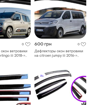
600 грн
0
0
 окон ветровики
Дефлекторы окон ветровики
rlingo iii 2018->
на citroen jumpy iii 2016->
ex
(скотч) sunplex