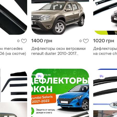
1400 грн
1020 грн
0
0
он mercedes
Дефлекторы окон ветровики
Дефлекторы 
06 (на скотче)
renault duster 2010-2017
на скотче ch
(скотч) hic
2006-2014 (с