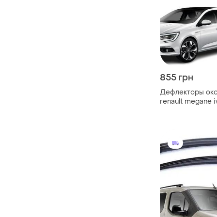
855 грн
Дефлекторы око
renault megane i
(скотч) sunplex