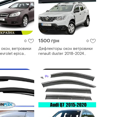
1500 грн
0
0
окон, ветровики
Дефлекторы окон ветровики
evrolet epica
renault duster 2018-2024
котч) av-tuning
(скотч) hic