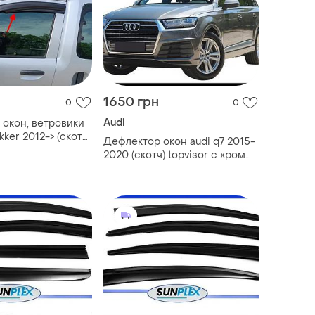
1650 грн
0
0
Audi
окон, ветровики
kker 2012-> (скотч)
Дефлектор окон audi q7 2015-
2020 (скотч) topvisor c хром
молдингом