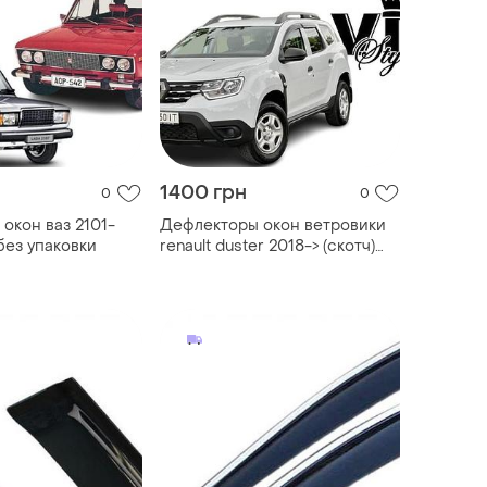
1400 грн
0
0
окон ваз 2101-
Дефлекторы окон ветровики
 без упаковки
renault duster 2018-> (скотч)
vip tuning