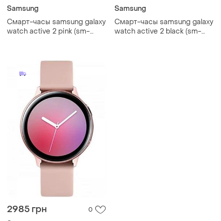
Samsung
Samsung
Смарт-часы samsung galaxy
Смарт-часы samsung galaxy
watch active 2 pink (sm-
watch active 2 black (sm-
r820), 1.20", 360x360, 4 гб,
r820), 1.20", 360x360, 4 гб,
tizen, bluetooth 5.0
tizen, bluetooth 5.0
2985 грн
0