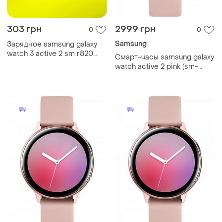
303 грн
2999 грн
0
0
Samsung
Зарядное samsung galaxy
watch 3 active 2 sm r820
Смарт-часы samsung galaxy
r830 r500 r850
watch active 2 pink (sm-
r820), 1.20", 360x360, 4 гб,
tizen, bluetooth 5.0