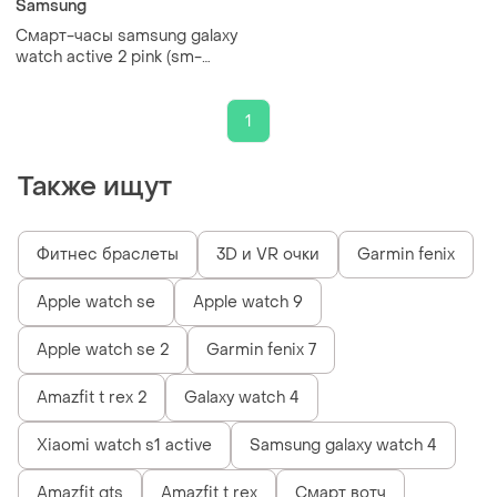
Samsung
Смарт-часы samsung galaxy
watch active 2 pink (sm-
r820), 1.20", 360x360, 4 гб,
tizen, bluetooth 5.0
1
Также ищут
Фитнес браслеты
3D и VR очки
Garmin fenix
Apple watch se
Apple watch 9
Apple watch se 2
Garmin fenix 7
Amazfit t rex 2
Galaxy watch 4
Xiaomi watch s1 active
Samsung galaxy watch 4
Amazfit gts
Amazfit t rex
Смарт вотч