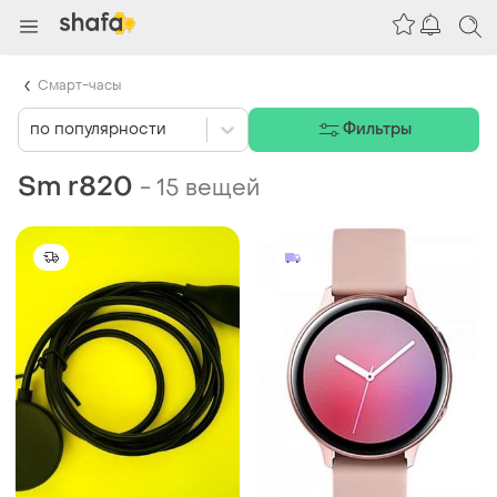
Смарт-часы
по популярности
Фильтры
Sm r820
-
15 вещей