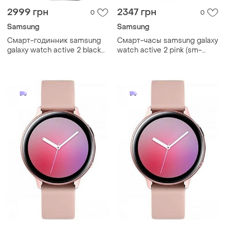
2999 грн
2347 грн
0
0
Samsung
Samsung
Смарт-годинник samsung
Смарт-часы samsung galaxy
galaxy watch active 2 black
watch active 2 pink (sm-
(sm-r820), 1.20", 360x360, 4
r820), 1.20", 360x360, 4 гб,
гб, tizen, bluetooth 5.0
tizen, bluetooth 5.0 smart