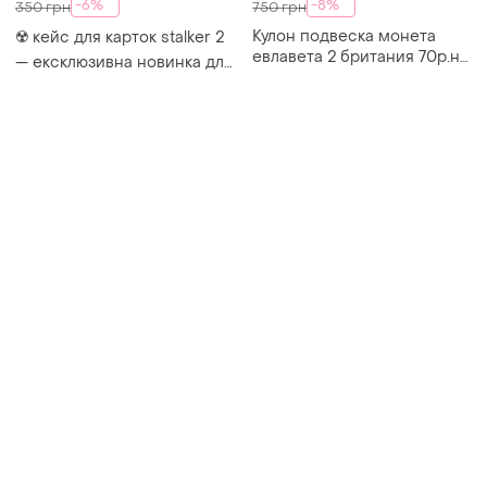
-6%
-8%
350 грн
750 грн
Кулон подвеска монета
☢️ кейс для карток stalker 2
евлавета 2 британия 70р.на
— ексклюзивна новинка для
цепочка,антиквариат,
фанатів зони бокс сталкер
винтаж, идеальный