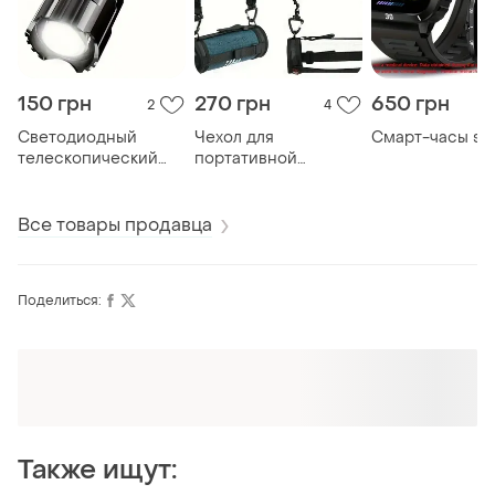
150 грн
270 грн
650 грн
2
4
Светодиодный
Чехол для
Смарт-часы se
телескопический
портативной
фонарик
bluetooth-колонки
Все товары продавца
Поделиться:
Оформляй подписку SMART
Получи заказ с бесплатной доставкой
Также ищут: