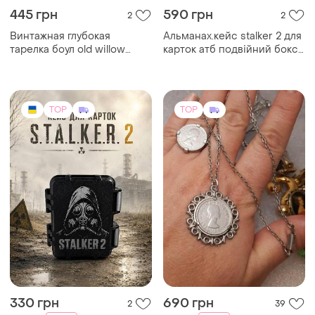
445 грн
590 грн
2
2
Винтажная глубокая
Альманах.кейс stalker 2 для
тарелка боул old willow
карток атб подвійний бокс
англия, железокаменный
альманах xl бокс сталкер
фарфор 16 см.
органайзер
TOP
TOP
330 грн
690 грн
2
39