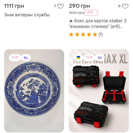
1111 грн
290 грн
7
9
-4%
300 грн
Знак ветеран службы
🔥 бокс для карток stalker 2
“альманах сталкер” (атб)
органайзер коробка
(1)
контейнер
TOP
TOP