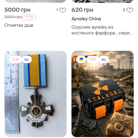
5000 грн
620 грн
1
3
-10%
5555 грн
Aynsley China
Отметка дшв
Соусник aynsley из
костяного фарфора , серии
crocus («крокус») рисунок
с весенними цветами
крокусов в синих,
оранжевых и пурпурных
TOP
TOP
тонах.