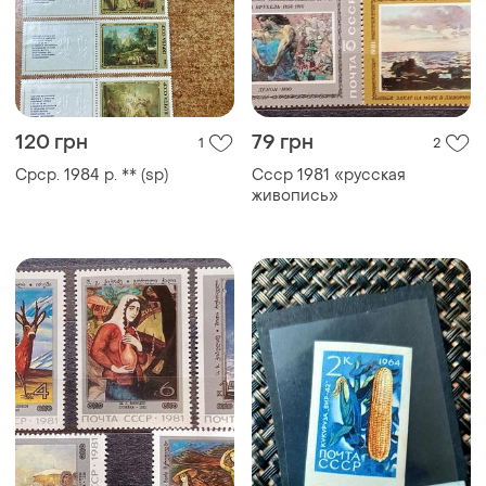
120 грн
79 грн
1
2
Срср. 1984 р. ** (sp)
Ссср 1981 «русская
живопись»