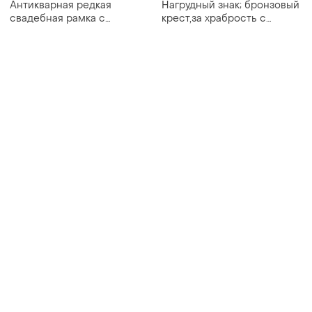
Антикварная редкая
Нагрудный знак; бронзовый
свадебная рамка с
крест,за храбрость с
портретами николая 2 и
удостоверением
александры. 34т