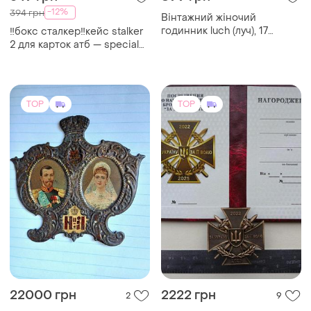
-12%
394 грн
Вінтажний жіночий
годинник luch (луч), 17
‼️бокс сталкер‼️кейс stalker
каменів, срср
2 для карток атб — special
edition лімітований бокс
для колекції сталкер
коробка
TOP
TOP
22000 грн
2222 грн
2
9