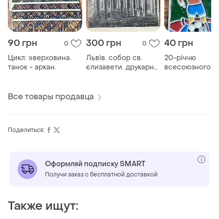
90 грн
300 грн
40 грн
0
0
Цикл: »верховина.
Львів. собор св.
20-річчю
танок - аркан.
єлизавети. друкарня
всесоюзного
якубовського сп. у
дитячого
львові
футбольного ту
«шкіряний м'яч
Все товары продавца
Поделиться:
Оформляй подписку SMART
Получи заказ с бесплатной доставкой
Также ищут: