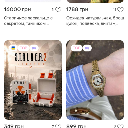
16000 грн
1788 грн
5
11
Старинное зеркальце с
Орхидея натуральная, брош
секретом, тайником,
кулон, подвеска, винтаж,
серебро,вес почти 50
сингапур, позолота 22ct,
грамм. 9т
TOP
TOP
349 грн
899 грн
7
2