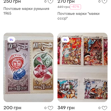
250 грн
270 грн
0
0
-40%
449 грн
Почтовые марки румыния
1965
Почтовые марки "маяки
ссср"
200 грн
349 грн
0
0