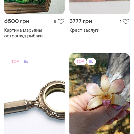
6500 грн
3777 грн
8
1
Картина марьяны
Крест заслуги
острогляд рыбаки
львовская роспись по
стеклу
TOP
TOP