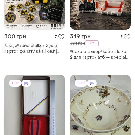
300 грн
349 грн
7
7
-12%
394 грн
‼️акція‼️кейс stalker 2 для
карток фанату s.t.a.l.k.e.r |
‼️бокс сталкер‼️кейс stalker
радіаційний бокс коробка
2 для карток атб — special
сталкер
edition лімітований бокс
для колекції сталкер
коробка
TOP
TOP