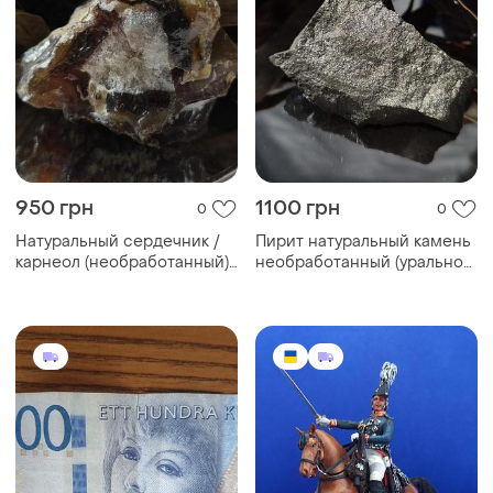
950 грн
1100 грн
0
0
Натуральный сердечник /
Пирит натуральный камень
карнеол (необработанный)
необработанный (уральное
252 грамм
месторождение, времена
срс) 125 грамм