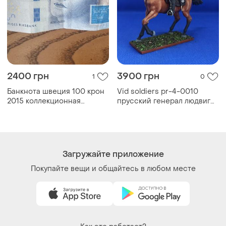
2400 грн
3900 грн
1
0
Банкнота швеция 100 крон
Vid soldiers pr-4-0010
2015 коллекционная
прусский генерал людвиг
банкнота посвящена
йорк фон стоитнбург, 1812-
легендарной киноакторке
1815.
гретьи гарбо, швеция
Загружайте приложение
Покупайте вещи и общайтесь в любом месте