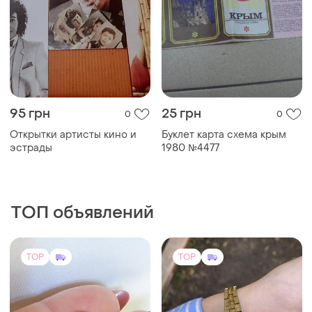
95 грн
25 грн
0
0
Открытки артисты кино и
Буклет карта схема крым
эстрады
1980 №4477
ТОП объявлений
TOP
TOP