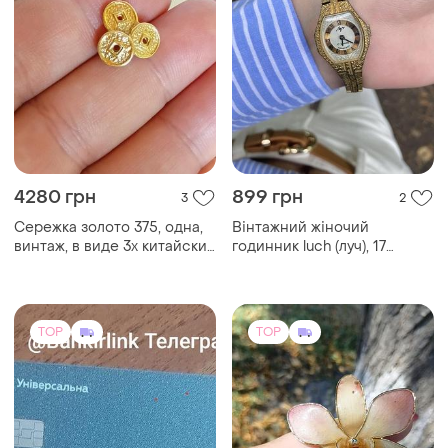
4280 грн
899 грн
3
2
Сережка золото 375, одна,
Вінтажний жіночий
винтаж, в виде 3х китайских
годинник luch (луч), 17
монет, хорошее состояние,
каменів, срср
1.4грм
TOP
TOP