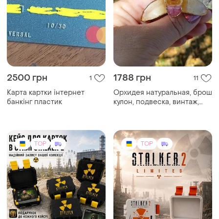
2500 грн
1788 грн
1
11
Карта картки інтернет
Орхидея натуральная, брош
банкінг пластик
кулон, подвеска, винтаж,
сингапур, позолота 22ct,
TOP
TOP