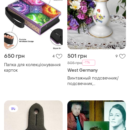
650 грн
501 грн
4
9
-1%
505 грн
Папка для колекціонування
карток
West Germany
Винтажный подсвечник/
подсвечник,
коллекционирование