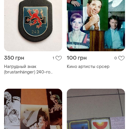
350 грн
100 грн
1
0
Нагрудный знак
Кино артисты срсер
(brustanhänger) 240-го
саперного батальона
(pionierbataillon 240) из
пассаа, нимечья. это
предмет
коллекционирования,
связанный из тесто