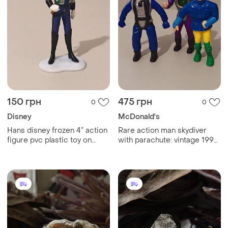
150 грн
475 грн
0
0
Disney
McDonald's
Hans disney frozen 4” action
Rare action man skydiver
figure pvc plastic toy on
with parachute: vintage 1999
base,
- excellent condition, action
man mcdonald's action
figure (1999)