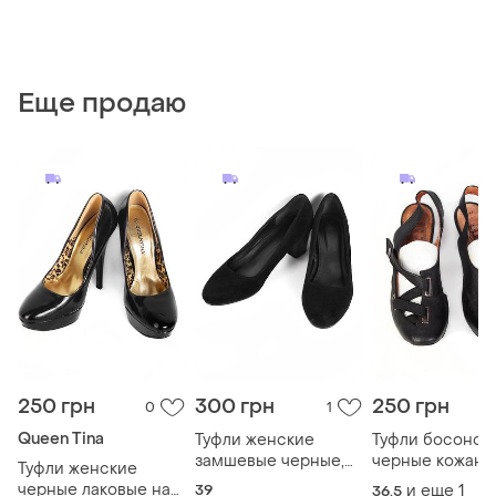
Еще продаю
250 грн
300 грн
250 грн
0
1
Queen Tina
Туфли женские
Туфли босонож
замшевые черные,
черные кожаны
Туфли женские
39 размер
натуральная кож
черные лаковые на
39
и еще
1
36.5