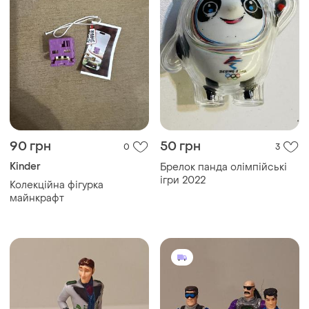
90 грн
50 грн
0
3
Kinder
Брелок панда олімпійські
ігри 2022
Колекційна фігурка
майнкрафт