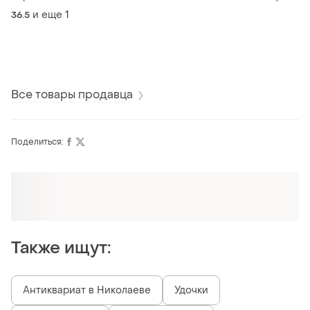
размер
высоком каблуке
и еще
1
36.5
Все товары продавца
Поделиться:
Оформляй подписку SMART
Получи заказ с бесплатной доставкой
Также ищут:
Антиквариат в Николаеве
Удочки