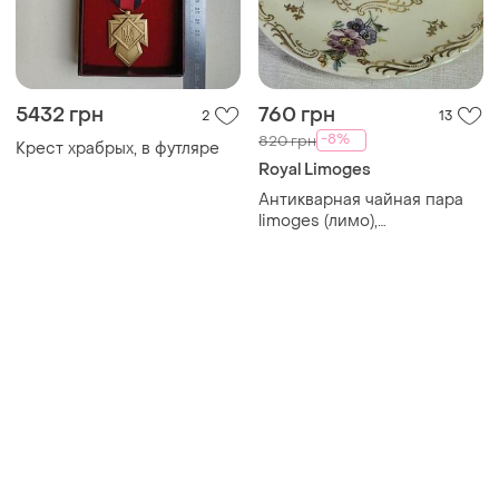
5432 грн
760 грн
2
13
-8%
820 грн
Крест храбрых, в футляре
Royal Limoges
Антикварная чайная пара
limoges (лимо),
мануфактура a. lanternier,
франция,