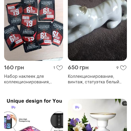
160 грн
650 грн
1
9
Набор наклеек для
Коллекционирование,
коллекционирования,
винтаж, статуэтка белый
чешский хоккей
тигр схк пленное, 1960- те
годы, времен ссср