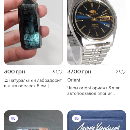
300 грн
3700 грн
3
2
Orient
🔮 натуральный лабрадорит
вышка оселеск 5 см |
Часы orient ориент 3 star
лабрадорит шестигранник |
автоподзавод япония
кристалл, минерал,
оригинал механика 1980е
талисман, амулет, фен шуй,
обслужены мастером
медитация, фонарь