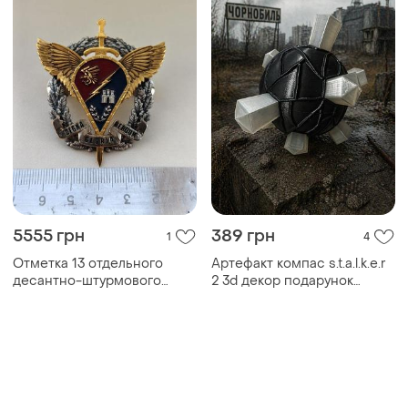
5555 грн
389 грн
1
4
Отметка 13 отдельного
Артефакт компас s.t.a.l.k.e.r
десантно-штурмового
2 3d декор подарунок
батальона имени героя
геймеру сталкер
украины горизонтального
тараса сенька.