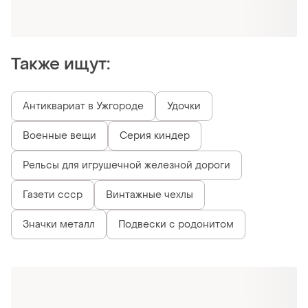
Оформляй подписку SMART
Получи заказ с бесплатной доставкой
Также ищут:
Антиквариат в Ужгороде
Удочки
Военные вещи
Серия киндер
Рельсы для игрушечной железной дороги
Газети ссср
Винтажные чехлы
Значки металл
Подвески с родонитом
Похожие товары