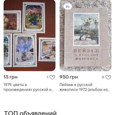
15 грн
950 грн
1
0
1979. цветы в
Пейзаж в русской
произведениях русской и
живописи 1972 (альбом из
советской живописи.
42 репродукций)
ТОП объявлений
TOP
TOP