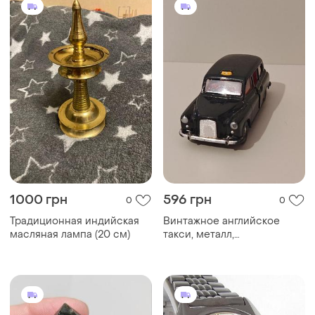
1000 грн
596 грн
0
0
Традиционная индийская
Винтажное английское
масляная лампа (20 см)
такси, металл,
коллекционная машинка, с
подвижными дверями, в
красивом состоянии! 12см