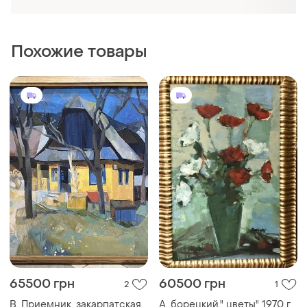
65500 грн
60500 грн
2
1
В. Приемник. закарпатская
А. борецкий." цветы" 1970 г.
школа живописи
закарпатская школа
живописи