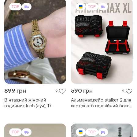
899 грн
590 грн
2
2
Вінтажний жіночий
Альманах.кейс stalker 2 для
годинник luch (луч), 17
карток атб подвійний бокс
каменів, срср
альманах xl бокс сталкер
органайзер
TOP
TOP