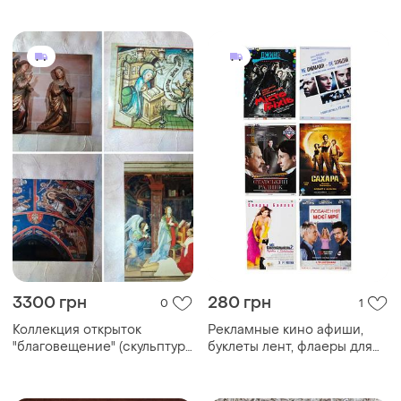
3300 грн
280 грн
0
1
Коллекция открыток
Рекламные кино афиши,
"благовещение" (скульптур,
буклеты лент, флаеры для
рукописей, живописи..)
декора или
коллекционирования