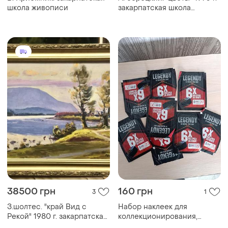
38500 грн
160 грн
3
1
З.шолтес. "край Вид с
Набор наклеек для
Рекой" 1980 г. закарпатская
коллекционирования,
школа живописи
чешский хоккей