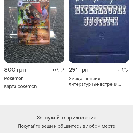
800 грн
291 грн
0
0
Pokémon
Хинкул леонид.
литературные встречи.
Карта pokémon
рассказы о писателей в
киевые к советскому
писателю 1980 г. 255с.
переплёт твердый,
уменьшенный ф
Загружайте приложение
Покупайте вещи и общайтесь в любом месте
Как это работает?