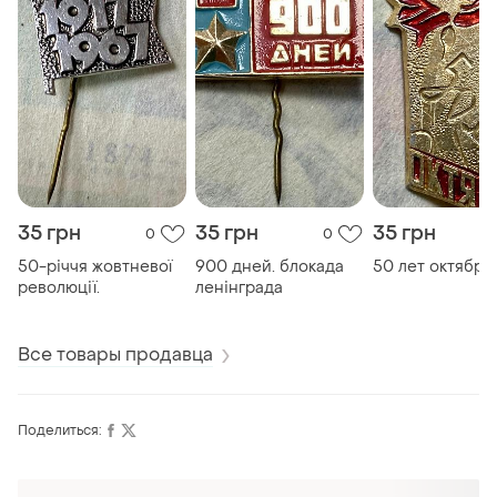
35 грн
35 грн
35 грн
0
0
50-річчя жовтневої
900 дней. блокада
50 лет октября
революції.
ленінграда
Все товары продавца
Поделиться: