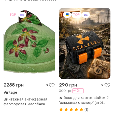
2255 грн
290 грн
8
9
-4%
300 грн
Vintage
🔥 бокс для карток stalker 2
Винтажная антикварная
“альманах сталкер” (атб)
фарфоровая маслёнка
органайзер коробка
сырница carlton ware
(1)
контейнер
(англия) австрийский
дизайн 30-50е года
TOP
TOP