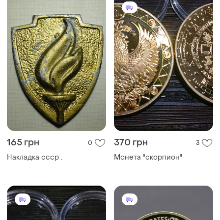
165 грн
370 грн
0
3
Накладка ссср .
Монета "скорпион"