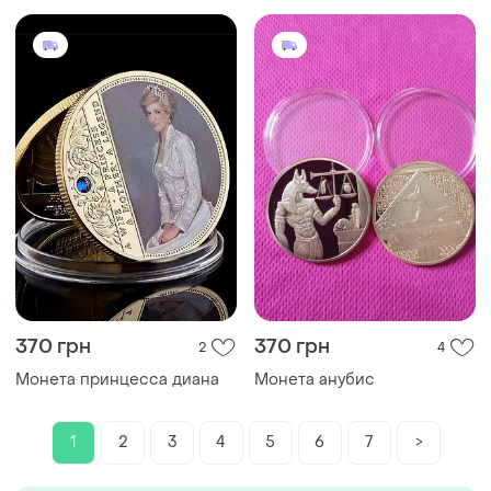
370 грн
370 грн
2
4
Монета принцесса диана
Монета анубис
1
2
3
4
5
6
7
>