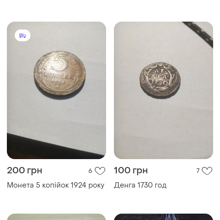
shield hydra жетон щит
гидра череп марвел комикс
marvel капитан америка
200 грн
100 грн
6
7
Монета 5 копiйок 1924 року
Денга 1730 год