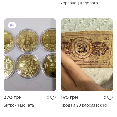
червонец недорого
370 грн
195 грн
0
0
Биткоин монета
Продам 20 югославскихí