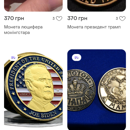
370 грн
370 грн
3
3
Монета люцифера
Монета президент трамп
монінгстара