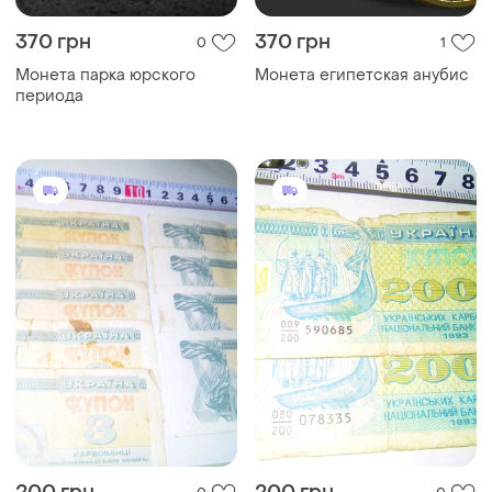
370 грн
370 грн
0
1
Монета парка юрского
Монета египетская анубис
периода