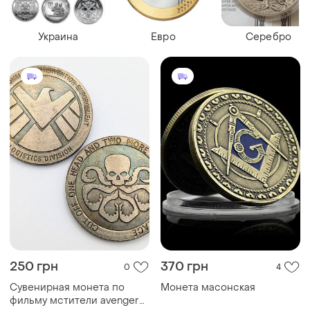
Украина
Евро
Серебро
250 грн
370 грн
0
4
Сувенирная монета по
Монета масонская
фильму мстители avengers