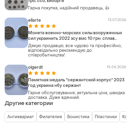
тро, ссо, киборги
Гарна покупка, надійний продавець, 👍
ellarte
13.07.2026
Монета военно-морских силы вооруженных
сил украинить 2022 зсу вмс 10 грн. сплав
цинка флот уса
Дякую продавцю, все чудово та професійно,
відповідально рекомендую до
співробытництва!
olgerdt
15.06.2026
Памятная медаль "сержантский корпус" 2023
год украина нбу сержант
Гарне обслуговування, актуальна ціна, швидка
доставка. Дуже вдячний.
Другие категории
Антиквариат
Филателия
Бонистика
Пластинки
Кол