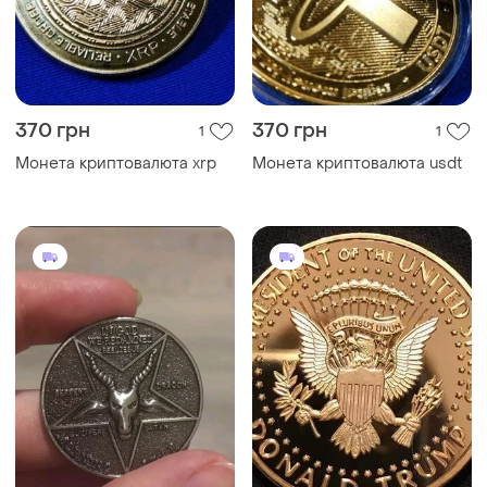
370 грн
370 грн
1
1
Монета криптовалюта xrp
Монета криптовалюта usdt