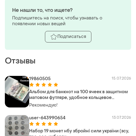
Не нашли то, что ищете?
Подпишитесь на поиск, чтобы узнавать о
появлении новых вещей
Подписаться
Отзывы
19860505
15.07.2026
Альбом для банкнот на 100 ячеек в защитном
матовом футляре, удобное кольцевое
крепление страниц, качественный
Рекомендую!
user-643990654
13.07.2026
Набор 19 монет нбу збройні сили україни (зсу,