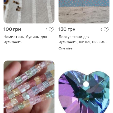
100 грн
130 грн
4
5
Намистины, бусины для
Лоскут ткани для
рукоделия
рукоделия, шитья, пэчвок,
скрапбукинг. плотный
One size
хлопок. брызги, капли.