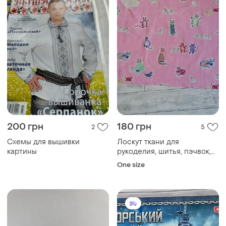
200 грн
180 грн
2
5
Схемы для вышивки
Лоскут ткани для
картины
рукоделия, шитья, пэчвок,
скрапбукинг. коты и мыши,
One size
хлопок, дизайнерская ткань