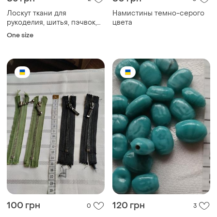
Лоскут ткани для
Намистины темно-серого
рукоделия, шитья, пэчвок,
цвета
скрапбукинг. плотный
One size
хлопок. брызги, капли.
100 грн
120 грн
0
3