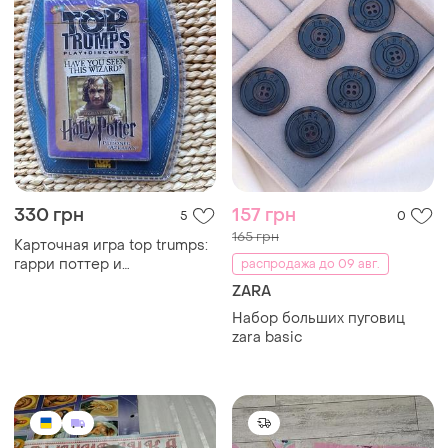
330 грн
157 грн
5
0
165 грн
Карточная игра top trumps:
гарри поттер и
распродажа до 09 авг.
заключенный азкабана,
ZARA
2019 год
Набор больших пуговиц
zara basic