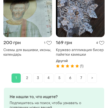
200 грн
169 грн
1
4
Схемы для вышивки, иконы,
Кружево аппликация бисер
календарь
пайетки камешки
Другой
(1)
1
2
3
4
5
6
7
>
Не нашли то, что ищете?
Подпишитесь на поиск, чтобы узнавать о
появлении новых вещей