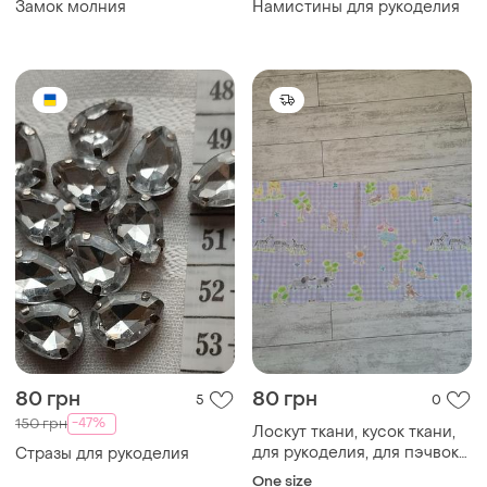
Замок молния
Намистины для рукоделия
80 грн
80 грн
5
0
-47%
150 грн
Лоскут ткани, кусок ткани,
для рукоделия, для пэчвока,
Стразы для рукоделия
животные
One size