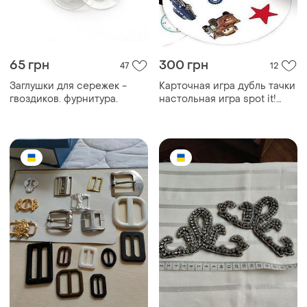
65 грн
300 грн
47
12
Заглушки для сережек -
Карточная игра дубль тачки
гвоздиков. фурнитура.
настольная игра spot it!
dobble game