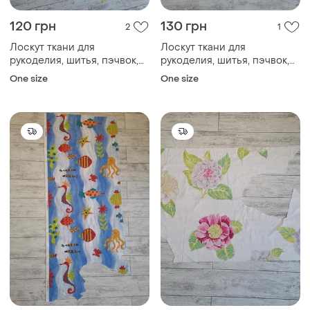
120 грн
130 грн
2
1
Лоскут ткани для
Лоскут ткани для
рукоделия, шитья, пэчвок,
рукоделия, шитья, пэчвок,
скрапбукинг. пудель,
скрапбукинг. зайцы, хлопок,
One size
One size
хлопок, дизайнерская ткань
дизайнерская ткань