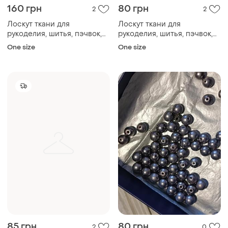
160 грн
80 грн
2
2
Лоскут ткани для
Лоскут ткани для
рукоделия, шитья, пэчвок,
рукоделия, шитья, пэчвок,
скрапбукинг. рыбы, море,
скрапбукинг. большой
One size
One size
хлопок, дизайнерская ткань
цветок, хлопок
85 грн
80 грн
2
0