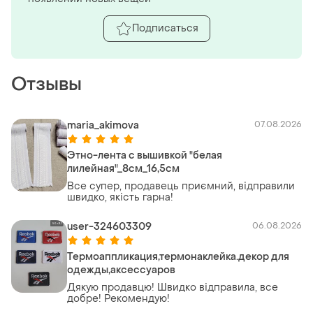
Подписаться
Отзывы
maria_akimova
07.08.2026
Этно-лента с вышивкой "белая
лилейная"_8см_16,5см
Все супер, продавець приємний, відправили
швидко, якість гарна!
user-324603309
06.08.2026
Термоаппликация,термонаклейка.декор для
одежды,аксессуаров
Дякую продавцю! Швидко відправила, все
добре! Рекомендую!