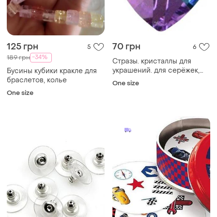
125 грн
70 грн
5
6
-34%
189 грн
Стразы. кристаллы для
украшений. для серёжек,
Бусины кубики кракле для
кулонов, браслетов и т.д.
браслетов, колье
One size
One size