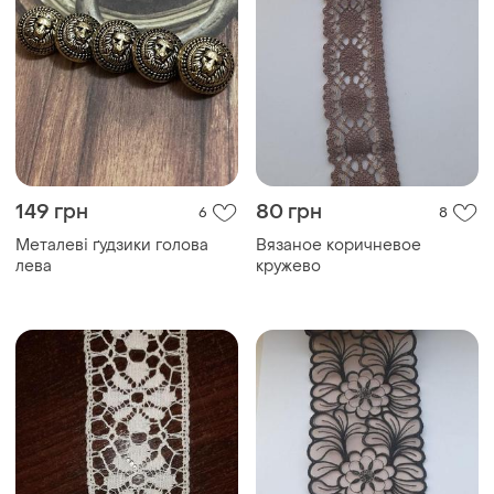
149 грн
80 грн
6
8
Металеві ґудзики голова
Вязаное коричневое
лева
кружево