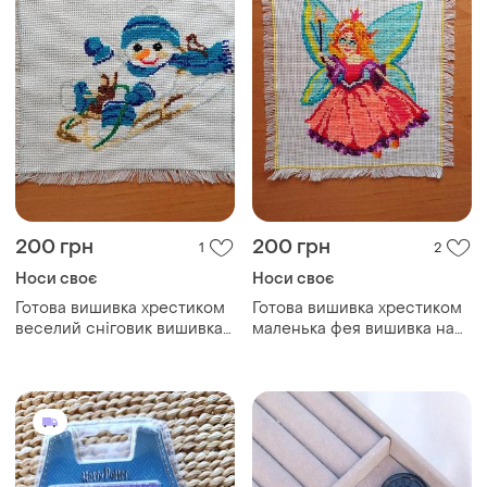
200 грн
200 грн
1
2
Носи своє
Носи своє
Готова вишивка хрестиком
Готова вишивка хрестиком
веселий сніговик вишивка
маленька фея вишивка на
на працю в школу вышивка
працю в школу вышивка
веселый снеговик
маленькая фея