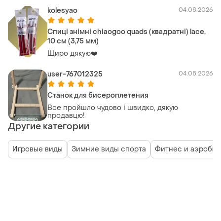
kolesyao
04.08.2026
Спиці знімні chiaogoo quads (квадратні) lace,
10 см (3,75 мм)
Щиро дякую❤️
user-767012325
04.08.2026
Станок для бисероплетения
Все пройшло чудово і швидко, дякую
продавцю!
Другие категории
Игровые виды
Зимние виды спорта
Фитнес и аэробик