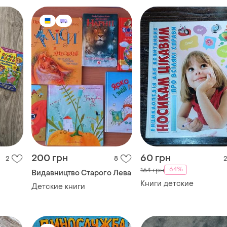
200 грн
60 грн
2
8
2
-64%
164 грн
Видавництво Старого Лева
Книги детские
Детские книги