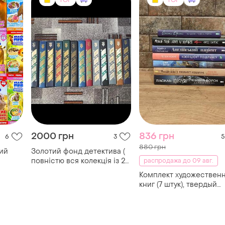
TOP
TOP
2000 грн
836 грн
6
3
5
880 грн
ий
Золотий фонд детектива (
повністю вся колекція із 20
распродажа до 09 авг.
книг)в ідеальному стані
Комплект художествен
книг (7 штук), твердый
переплет, украинский я
издательства куд и
книголов