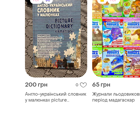
TOP
TOP
200 грн
65 грн
0
Англо-український словник
Журнали льодовиков
у малюнках picture
період мадагаскар
dictionary elementary