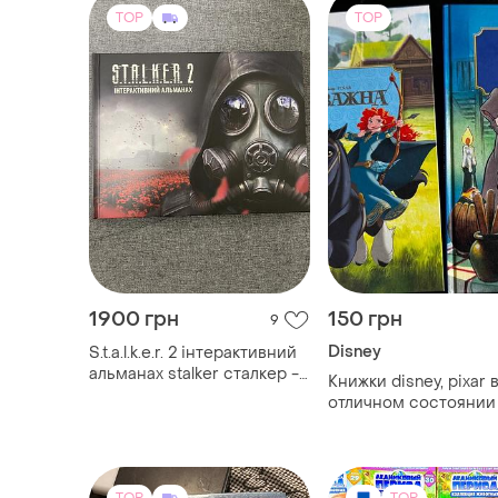
TOP
TOP
1900 грн
150 грн
9
Disney
S.t.a.l.k.e.r. 2 інтерактивний
альманах stalker сталкер -
Книжки disney, pixar 
нове видання
отличном состоянии