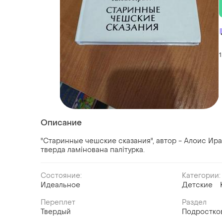
1
Описание
"Старинные чешские сказания", автор - Алоис Ирас
тверда ламінована палітурка.
Состояние:
Категории:
Идеальное
Детские
Переплет
Раздел
Твердый
Подростко