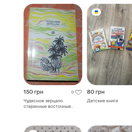
150 грн
80 грн
0
Чудесное зерцало.
Детские книги
старинные восточные
сказания и повести