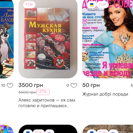
TOP
TOP
3500 грн
50 грн
10
0
5
-37%
5500 грн
Журнал добрі поради
Алекс харитонов — «я сам.
в
готовлю и приглашаю»
(2009) — новая / редкое
подарочное издание