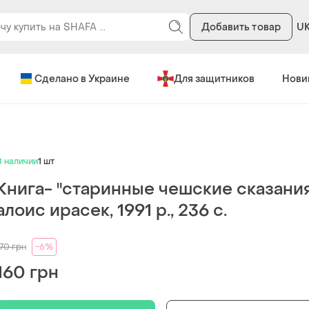
Добавить товар
U
Сделано в Украине
Для защитников
Нови
В наличии
1 шт
Книга- "старинные чешские сказания
алоис ирасек, 1991 р., 236 с.
170
грн
-6%
160 грн