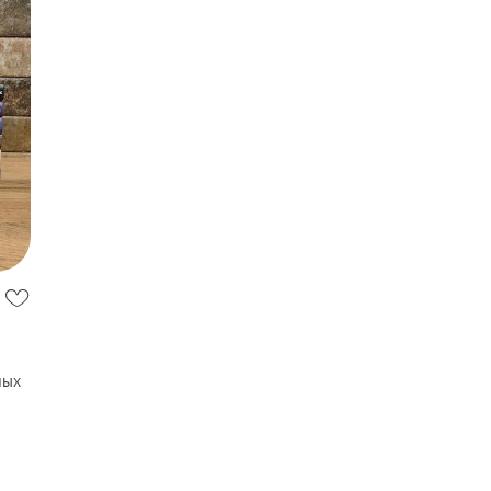
ных
зык,