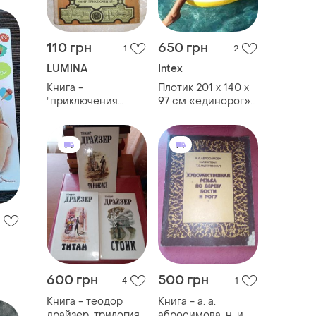
110 грн
650 грн
1
2
LUMINA
Intex
Книга -
Плотик 201 х 140 х
"приключения
97 см «единорог»
кроша" анатолий
надувной intex
рыбаков, трилогия,
(модель 57561) для
1984, 320 с.
бассейна, пляжа,
матрас, круг
600 грн
500 грн
4
1
Книга - теодор
Книга - а. а.
драйзер, трилогия
абросимова, н. и.