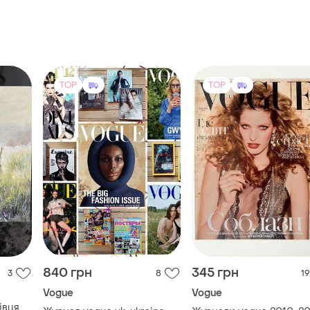
TOP
TOP
840 грн
345 грн
3
8
19
Vogue
Vogue
вця,,