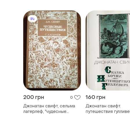
200 грн
160 грн
0
Джонатан свифт, сельма
Джонатан свифт.
лагерлеф, "чудесные
путешествия гулливе
путешествия. с. лагерлёф.
путешествия гулливера"
(сборник из двух