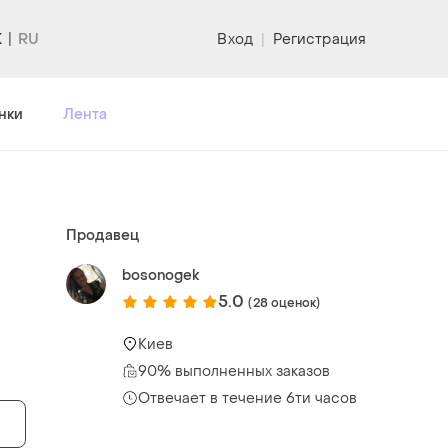
K
Вход
|
Регистрация
нки
Лента
Продавец
bosonogek
5.0
(28 оценок)
Киев
90% выполненных заказов
Отвечает в течение 6ти часов