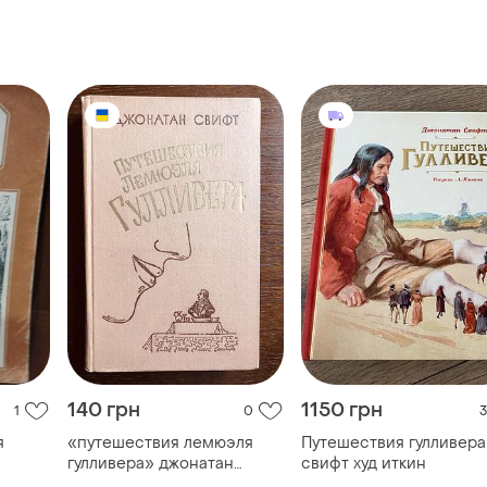
140 грн
1150 грн
1
0
3
я
«путешествия лемюэля
Путешествия гулливера
гулливера» джонатан
свифт худ иткин
свифт