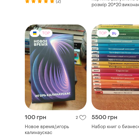
(2)
розмір 20*20.викона
олійними фарбами н
.
TOP
TOP
100 грн
5500 грн
2
Новое время/,игорь
Набор книг о бизнес
калинаускас