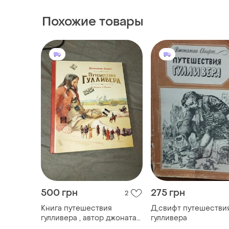
Похожие товары
500 грн
275 грн
2
Книга путешествия
Д,свифт путешестви
гулливера , автор джонатан
гулливера
свифт