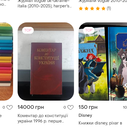
Журнал vogue uk-ukraine-
Журнали vogue 2010-20
но
italia (2010-2025), harper's
(1)
а мдф
bazaar, national geographic,
esquire, журналы все
звёзды
TOP
TOP
14000 грн
150 грн
0
0
10
Disney
е
Коментар до конституції
україни 1996 р. перше
Книжки disney, pixar в
офіційне видання. раритет