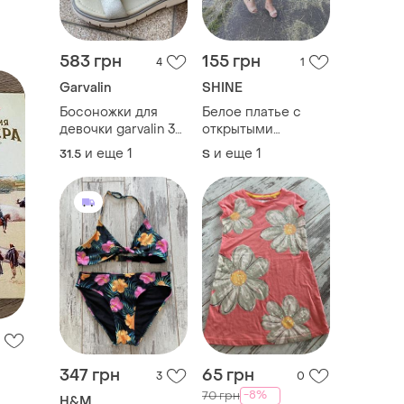
583 грн
155 грн
4
1
Garvalin
SHINE
Босоножки для
Белое платье с
девочки garvalin 32
открытыми
р ~20,5 см
плечами, воланами
и еще
1
и еще
1
31.5
S
и "корсетом" s или
m
347 грн
65 грн
3
0
-8%
70 грн
H&M