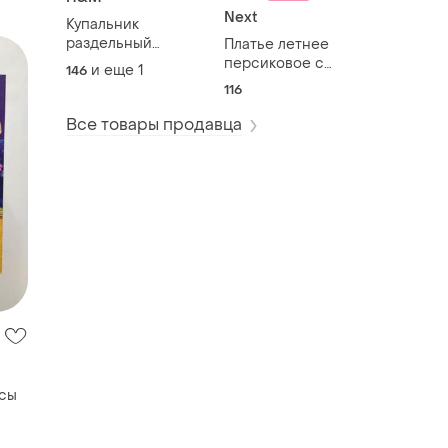
Next
Купальник
раздельный
Платье летнее
черный с цветами
персиковое с
и еще
1
146
h&amp;m на
ромашками (с
116
девочку 146+- см
лелитками) next
9-11 лет
бирка 6 лет
Все товары продавца
исы