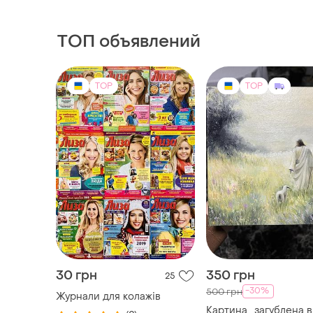
произведений)
ТОП объявлений
TOP
TOP
30 грн
350 грн
25
-30%
500 грн
Журнали для колажів
Картина ,,загублена ві