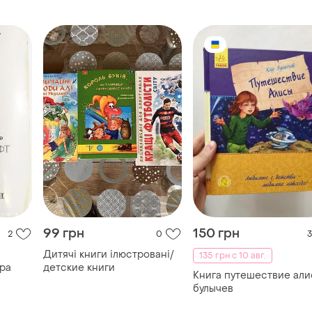
99 грн
150 грн
2
0
3
Дитячі книги ілюстровані/
135 грн с 10 авг.
ра
детские книги
Книга путешествие ал
булычев