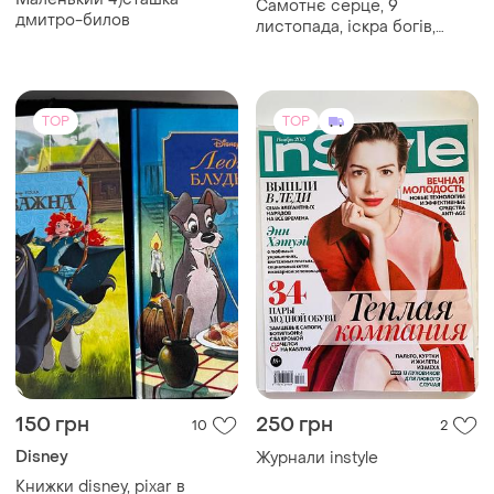
Самотнє серце, 9
дмитро-билов
листопада, іскра богів,
світанок малібу, і не
лишилось жодного
TOP
TOP
150 грн
250 грн
10
2
Disney
Журнали instyle
Книжки disney, pixar в