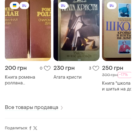
200 грн
230 грн
250 грн
0
3
-17%
300 грн
Книга ромена
Агата кристи
роллана
Книга "школа к
"очарованная душа"
и шитья на дом
Все товары продавца
Поделиться: