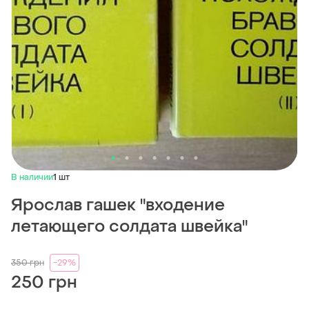
В наличии
1 шт
Ярослав гашек "входение
летающего солдата швейка"
350
грн
-29%
250 грн