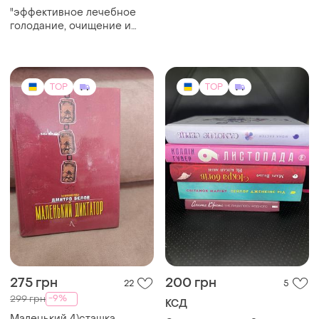
"эффективное лечебное
голодание, очищение и
похудение за 5 дней" ксд
TOP
TOP
275 грн
200 грн
22
5
-9%
299 грн
КСД
Маленький 4)сташка