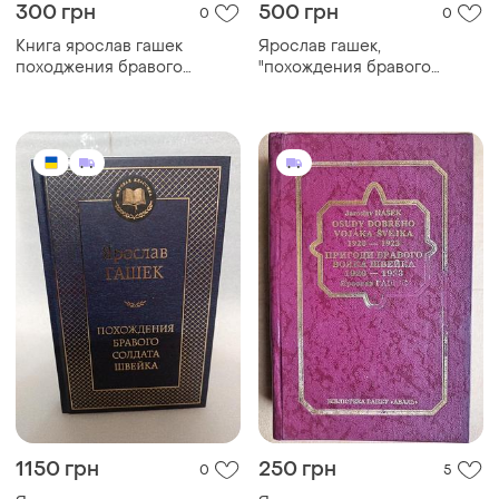
300 грн
500 грн
0
0
Книга ярослав гашек
Ярослав гашек,
походжения бравого
"похождения бравого
солдата швейка
солдата швейка"
1150 грн
250 грн
0
5