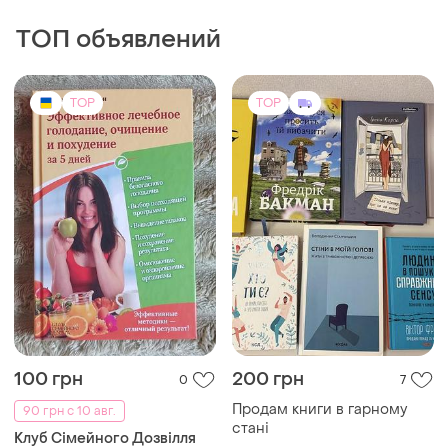
ТОП объявлений
TOP
TOP
100 грн
200 грн
0
7
Продам книги в гарному
90 грн с 10 авг.
стані
Клуб Сімейного Дозвілля