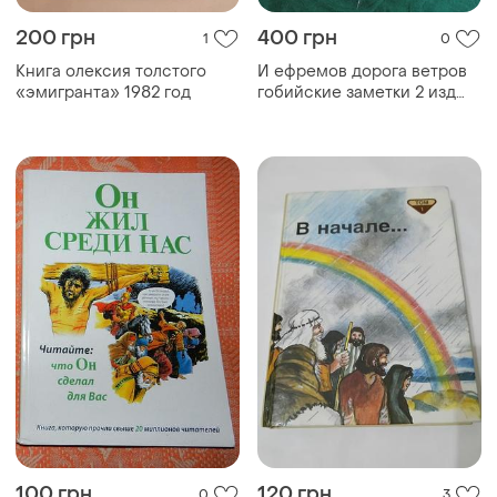
200 грн
400 грн
1
0
Книга олексия толстого
И ефремов дорога ветров
«эмигранта» 1982 год
гобийские заметки 2 изд
1960
100 грн
120 грн
0
3