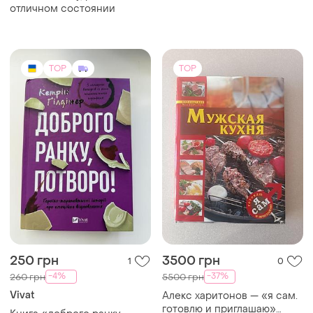
отличном состоянии
TOP
TOP
250 грн
3500 грн
1
0
-4%
-37%
260 грн
5500 грн
Vivat
Алекс харитонов — «я сам.
готовлю и приглашаю»