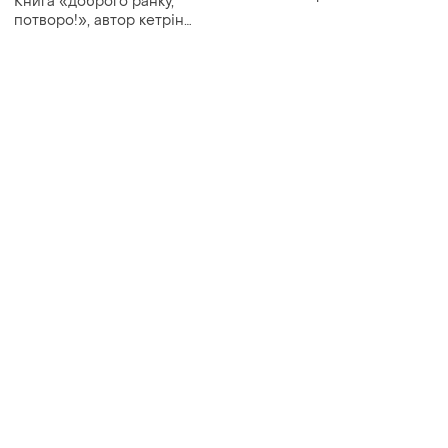
Книга «доброго ранку,
(2009) — новая / редкое
потворо!», автор кетрін
подарочное издание
гілдінер