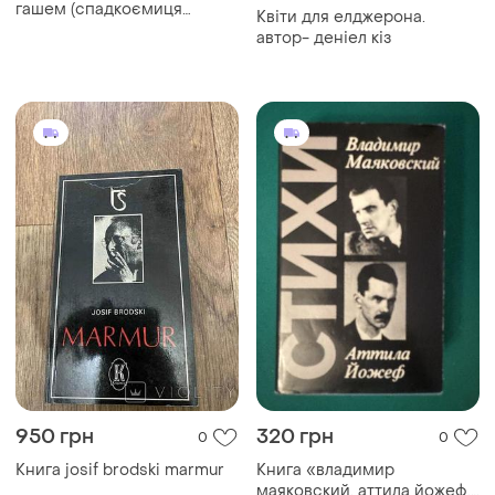
гашем (спадкоємиця
Квіти для елджерона.
джасада + корона джасада)
автор- деніел кіз
950 грн
320 грн
0
0
Книга josif brodski marmur
Книга «владимир
маяковский. аттила йожеф.