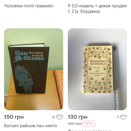
Чоловіки голлі ґрамазіо
9 1/2 недель + дикая орхдея
1, 2 (к. борджиа)
150 грн
130 грн
0
1
-14%
150 грн
Богоил райнов пан никто