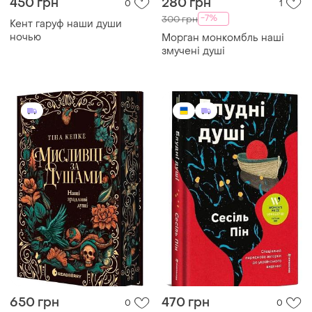
450 грн
280 грн
0
1
-7%
300 грн
Кент гаруф наши души
ночью
Морган монкомбль наші
змучені душі
650 грн
470 грн
0
0