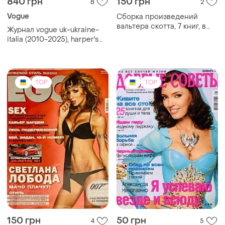
840 грн
150 грн
8
2
Vogue
Сборка произведений
вальтера скотта, 7 книг, в
Журнал vogue uk-ukraine-
хорошем состоянии, язык
italia (2010-2025), harper's
русский. цена одной книги
bazaar, national geographic,
100грн
esquire, журналы все
звёзды
TOP
TOP
150 грн
50 грн
4
5