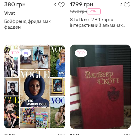
380 грн
1799 грн
9
2
-3%
1850 грн
Vivat
S.t.a.l.k.e.r. 2 + 1 карта
Бойфренд фрида мак
інтерактивний альманах
фадден
stalker сталкер - нове
видання
TOP
TOP