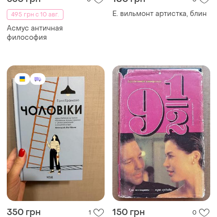
550 грн
180 грн
0
0
Е. вильмонт артистка, блин
495 грн с 10 авг.
Асмус античная
философия
350 грн
150 грн
1
0