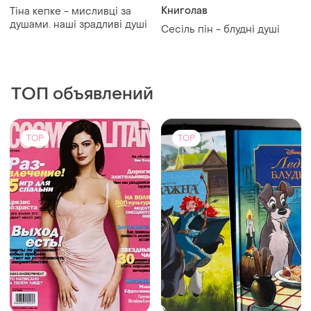
Книголав
Тіна кепке - мисливці за
душами. наші зрадливі душі
Сесіль пін - блудні душі
ТОП объявлений
TOP
TOP