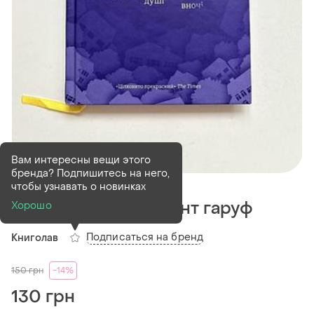
Вам интересны вещи этого
бренда? Подпишитесь на него,
В наличии
1 шт
чтобы узнавать о новинках
Наші душі вночі - кент гаруф
Хорошо
Подписаться на бренд
Книголав
150
грн
-14%
130 грн