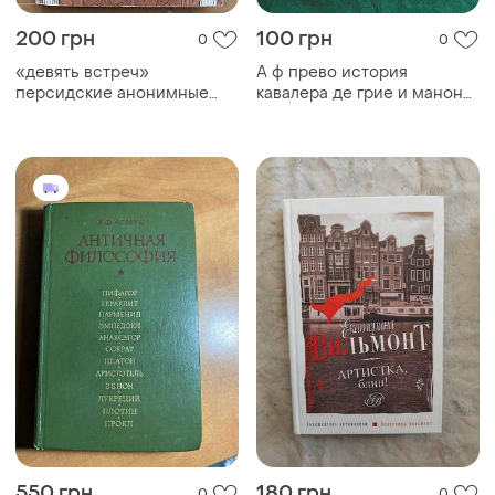
200 грн
100 грн
0
0
«девять встреч»
А ф прево история
персидские анонимные
кавалера де грие и манон
повести
леско 1978