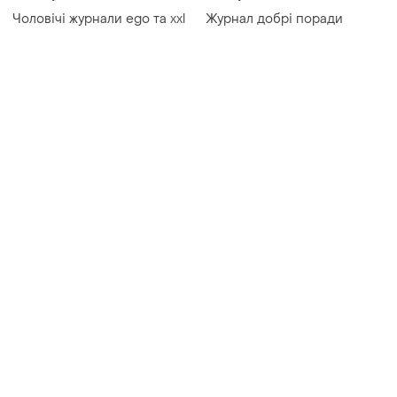
Чоловічі журнали ego та xxl
Журнал добрі поради