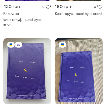
450 грн
180 грн
0
0
Книголав
Кент гаруф . наші душі вночі
Кент гаруф - наші душі
вночі