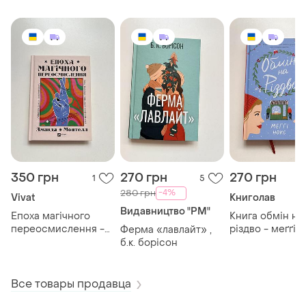
350 грн
270 грн
270 грн
1
5
-4%
280 грн
Vivat
Книголав
Видавництво "РМ"
Епоха магічного
Книга обмін на
переосмислення -
різдво - меґґі 
Ферма «лавлайт» ,
аманда монтелл
б.к. борісон
Все товары продавца