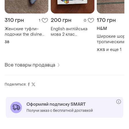
310 грн
200 грн
170 грн
1
0
H&M
Женские туфли-
English англійська
лодочки the divine
мова 2 клас
Широкие шорт
factory с
плахотник в.м.
тропическим
38
заостренным
полонська т.к. 2000
принтом h&m
и еще
1
XХS
носком и узором
рік
размер xs-s
«гусиная лапка» 38
размер
Все товары продавца
Поделиться:
Оформляй подписку SMART
Получи заказ с бесплатной доставкой