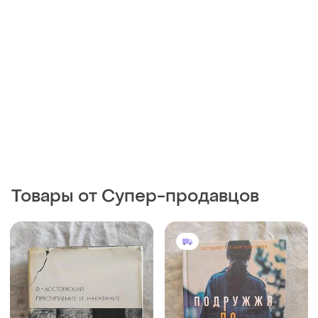
(бвл)
70 грн
440 грн
1
1
-11%
490 грн
Юлия шилова королева
отморозков, или я
Книга замок капелюшника
женщина, а значит я сильна
кронін