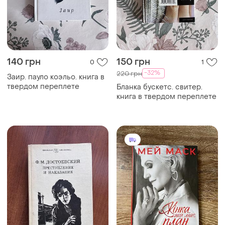
140 грн
150 грн
0
1
-32%
220 грн
Заир. пауло коэльо. книга в
твердом переплете
Бланка бускетс. свитер.
книга в твердом переплете