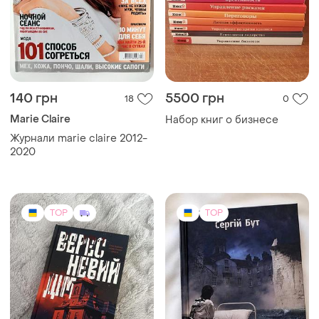
TOP
TOP
499 грн
350 грн
12
10
-3%
359 грн
Психология базовая теория
и практика
Журнали vogue