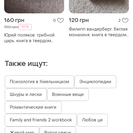
160 грн
120 грн
0
2
-16%
190 грн
Филипп вандерберг. беглая
монахиня. книга в твердом
Юрий поляков. грибной
переплете
царь. книга в твердом
переплете
Также ищут:
Психология в Хмельницком
Энциклопедии
Шнуры и лески
Военные вещи
Романтические книги
Family and friends 2 workbook
Любов це
Живой мир
Витол свечи