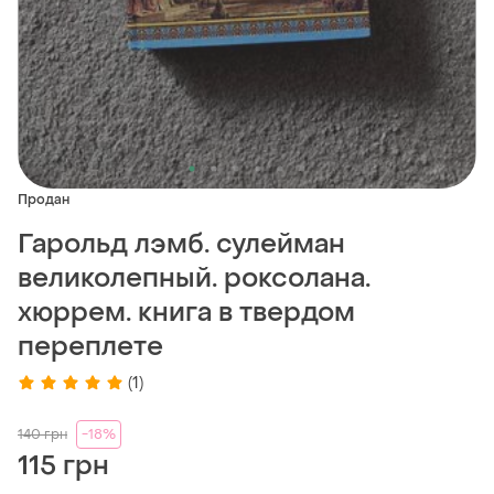
Продан
Гарольд лэмб. сулейман
великолепный. роксолана.
хюррем. книга в твердом
переплете
(1)
140
грн
-18%
115 грн