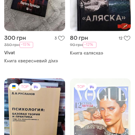
TOP
TOP
350 грн
999 грн
1
0
Vivat
Страйкбольный вальтер
Книга «гіпотеза кохання»
алі гейзелвуд