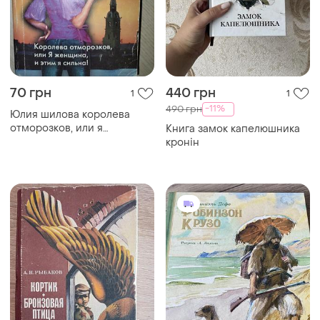
550 грн
275 грн
0
1
Дональд трамп, роберт
Б. пастернак охранная
кийосаки. почему мы хотим,
грамота шопен
чтобы вы были богатыми
Загружайте приложение