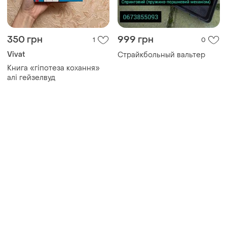
Товары от Супер-продавцов
180 грн
265 грн
0
0
Ф. достоевский
Ш. лапена подружжя по
преступление и наказание
сусідству