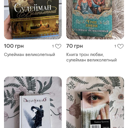
100 грн
70 грн
1
1
Сулейман великолепный
Книга трон любви,
сулейман великолепный