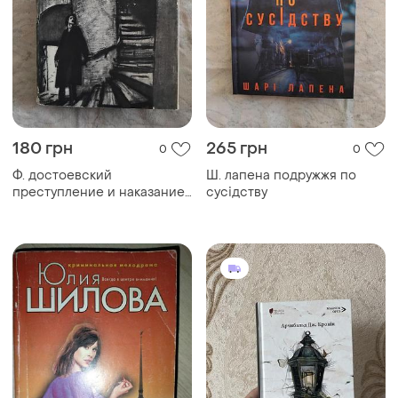
80 грн
1615 грн
0
0
А.н. рыбаков
Робинзон крузо даниэль
"кортик.бронзовая
дефо худ иткин
птица.выстрел"