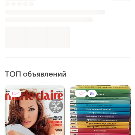
TOP
TOP
300 грн
80 грн
3
12
-15%
-12%
350 грн
90 грн
Vivat
Книга «аляска»
Книга «вересневий дім»