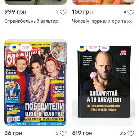
TOP
TOP
36 грн
519 грн
5
316
Журнали отдохни
Книга иронических цитат
джейсона стейтема на
украинском языке
(19)