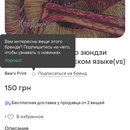
Деактивирован
1 шт
Вам интересны вещи этого
бренда? Подпишитесь на него,
Манга bee's print ито зюндзи
чтобы узнавать о новинках
рыба том 02 на русском языке(vs)
Хорошо
Подписаться на бренд
Bee's Print
150 грн
Бесплатная доставка у продавца от 2 вещей
В избранное
1
Описание