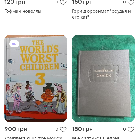
900 грн
150 грн
0
0
Комплект книг "the world's
М е салтыков щедрин
worst children" автора
сказки 1988
девида углиамса и
иллюстратора тони росса