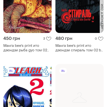
450 грн
480 грн
3
0
Манга bee's print ито
Манга bee's print ито
дзюндзи рыба gyo том 02
дзюндзи спираль том 02 bp
bp ji g 02
ji u 02