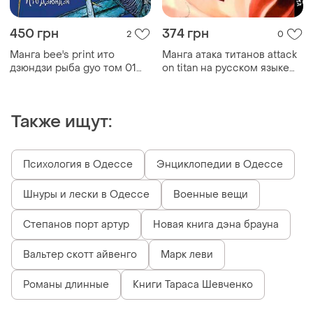
450 грн
374 грн
2
0
Манга bee's print ито
Манга атака титанов attack
дзюндзи рыба gyo том 01
on titan на русском языке
bp ji g 01
том 02 bee's print (bp at 02)
Также ищут:
Психология в Одессе
Энциклопедии в Одессе
Шнуры и лески в Одессе
Военные вещи
Степанов порт артур
Новая книга дэна брауна
Вальтер скотт айвенго
Марк леви
Романы длинные
Книги Тараса Шевченко