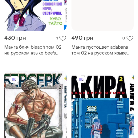
430 грн
490 грн
1
0
Манга блич bleach том 02
Манга пустоцвет adabana
на русском языке bee's
том 02 на русском языке
print (bp b 02)
bee's print (bp ab 02)