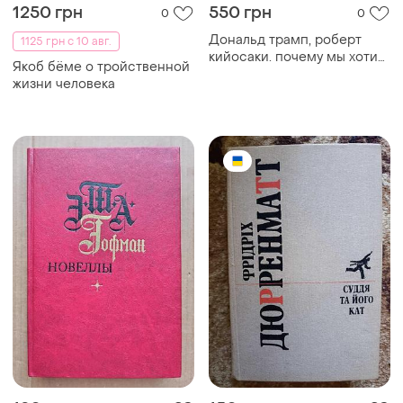
120 грн
150 грн
1
0
Гофман новеллы
Гэри дюрренмат "ссудья и
его кат"