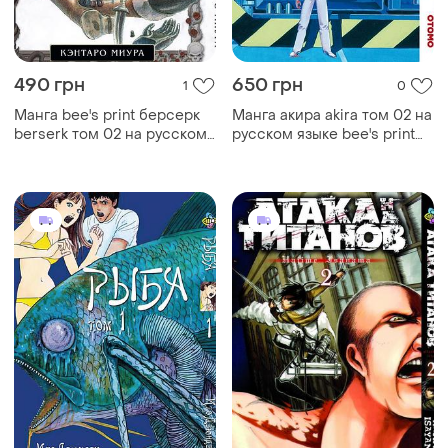
490 грн
650 грн
1
0
Манга bee's print берсерк
Манга акира akira том 02 на
berserk том 02 на русском
русском языке bee's print
языке bp brk 02
(bp akr 02)