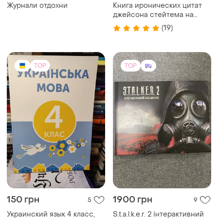
TOP
TOP
150 грн
1900 грн
5
9
Украинский язык 4 класс,
S.t.a.l.k.e.r. 2 інтерактивний
учебник
альманах stalker сталкер -
нове видання
TOP
TOP