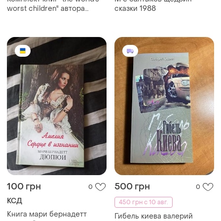
100 грн
500 грн
0
0
КСД
450 грн с 10 авг.
Книга мари бернадетт
Гибель киева валерий
дюпюи "амелия.сердце в
грузин (подпись автора?)
изгнании"
Загружайте приложение