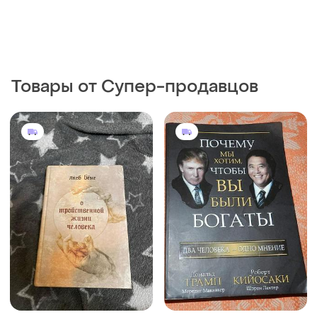
Товары от Супер-продавцов
1250 грн
550 грн
0
0
Дональд трамп, роберт
1125 грн с 10 авг.
кийосаки. почему мы хотим,
Якоб бёме о тройственной
чтобы вы были богатыми
жизни человека