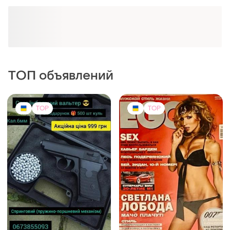
ТОП объявлений
TOP
TOP
999 грн
150 грн
0
4
Страйкбольный вальтер
Чоловічі журнали ego та xxl