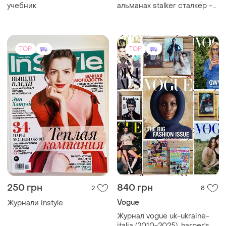
250 грн
840 грн
2
8
Vogue
Журнали instyle
Журнал vogue uk-ukraine-
italia (2010-2025), harper's
bazaar, national geographic,
esquire, журналы все
звёзды