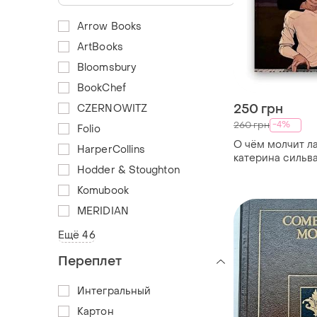
Arrow Books
ArtBooks
Bloomsbury
BookChef
250 грн
CZERNOWITZ
-4%
260 грн
Folio
О чём молчит ла
HarperCollins
катерина сильв
Hodder & Stoughton
малисова,
Komubook
MERIDIAN
Ещё 46
Переплет
Интегральный
Картон