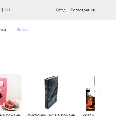
K
Вход
|
Регистрация
нки
Лента
ые романы
Приключенческие романы
Ужасы и мистика