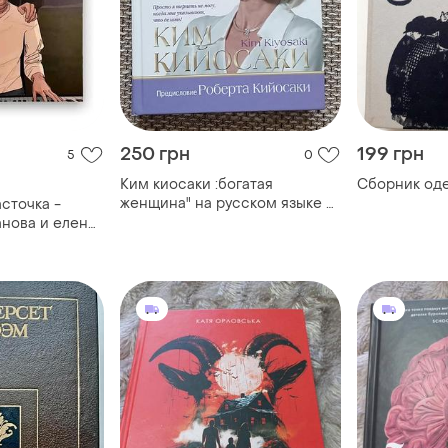
250 грн
199 грн
5
0
Ким киосаки :богатая
Сборник оде
женщина" на русском языке в
сточка -
твердой обложке
анова и елена