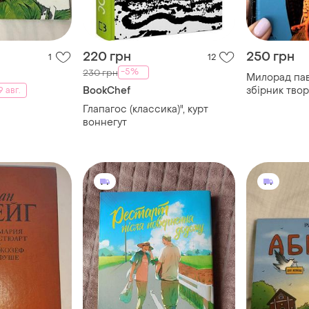
220 грн
250 грн
1
12
-5%
230 грн
Милорад пав
BookChef
збірник твор
 авг.
Глапагос (классика)", курт
воннегут