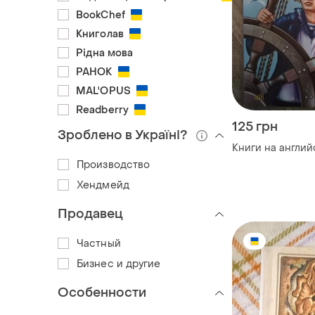
BookChef
Книголав
Рідна мова
РАНОК
MAL'OPUS
Readberry
125 грн
Зроблено в Україні?
Книги на англий
Производство
Хендмейд
Продавец
Частный
Бизнес и другие
Особенности