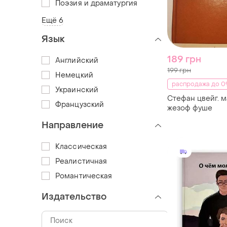
Поэзия и драматургия
Ещё 6
Язык
189 грн
Английский
199 грн
Немецкий
распродажа до 09
Украинский
Стефан цвейг. м
Французский
жезоф фуше
Направление
Классическая
Реалистичная
Романтическая
Издательство