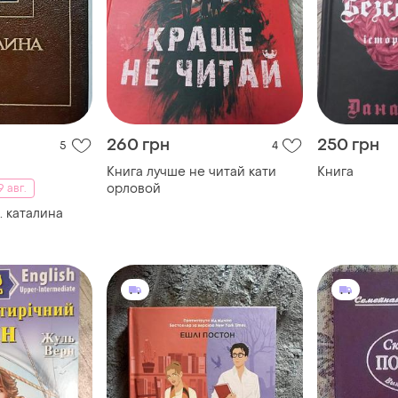
260 грн
250 грн
5
4
Книга лучше не читай кати
Книга
орловой
 авг.
 каталина