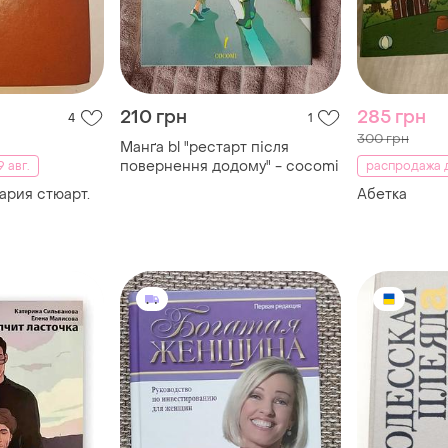
210 грн
285 грн
4
1
300 грн
Манґа bl "рестарт після
повернення додому" - cocomi
 авг.
распродажа д
ария стюарт.
Абетка