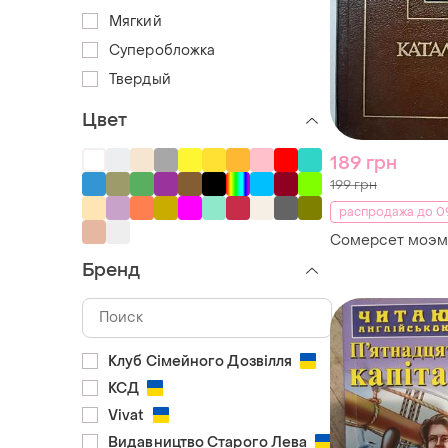
Мягкий
Суперобложка
Твердый
Цвет
189 грн
199 грн
распродажа до 09
Сомерсет моэм.
Бренд
Клуб Сімейного Дозвілля
КСД
Vivat
Видавництво Старого Лева