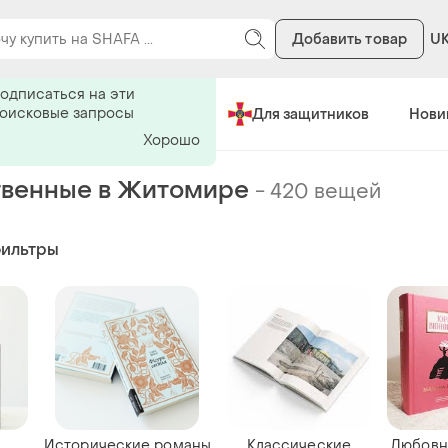
Добавить товар
U
Сделано в Украине
Для защитников
Нови
твенные в Житомире
-
420 вещей
фильтры
Исторические романы
Классические
Любовн