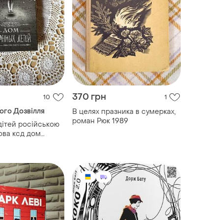
370 грн
10
1
ого Дозвілля
В целях празника в сумерках,
роман Рюк 1989
дітей російською
ова ксд дом
тей