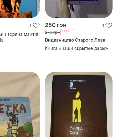
250 грн
1
1
-8%
270 грн
ич зоряна мантія
ів
Видавництво Старого Лева
Книга «наши скрытые дары»