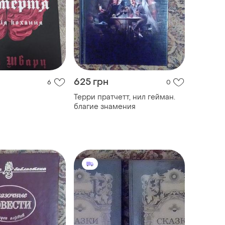
625 грн
6
0
Терри пратчетт, нил гейман.
благие знамения