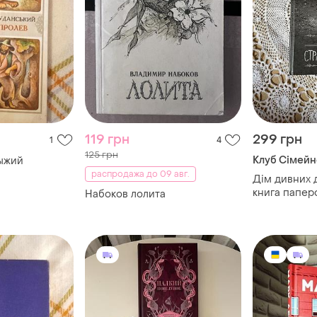
119 грн
299 грн
1
4
125 грн
Клуб Сімейн
рыжий
распродажа до 09 авг.
Дім дивних 
книга папер
Набоков лолита
странних де