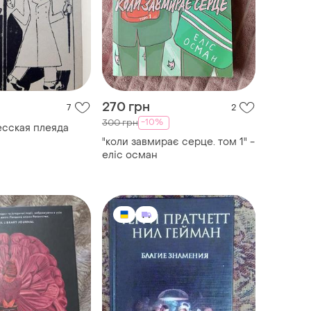
270 грн
7
2
-10%
300 грн
сская плеяда
"коли завмирає серце. том 1" -
еліс осман