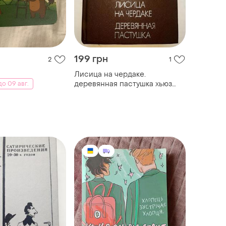
199 грн
2
1
Лисица на чердаке.
деревянная пастушка хьюз
о 09 авг.
ричард