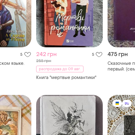
242 грн
475 грн
5
5
255 грн
ском языке.
Сказочные п
первый. (се
распродажа до 09 авг.
библиотека)
Книга "мертвые романтики"