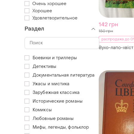
Очень хорошее
Хорошее
Удовлетворительное
142 грн
Раздел
150 грн
распродажа до 09
Вухо-лапо-хвіст
Боевики и триллеры
Детективы
Документальная литература
Ужасы и мистика
Зарубежная классика
Исторические романы
Комиксы
Любовные романы
Мифы, легенды, фольклор