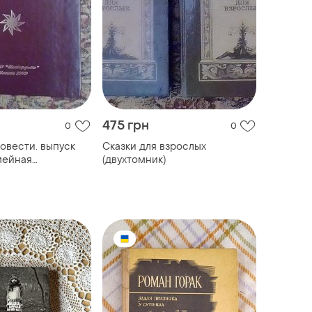
475 грн
0
0
овести. выпуск
Сказки для взрослых
мейная
(двухтомник)