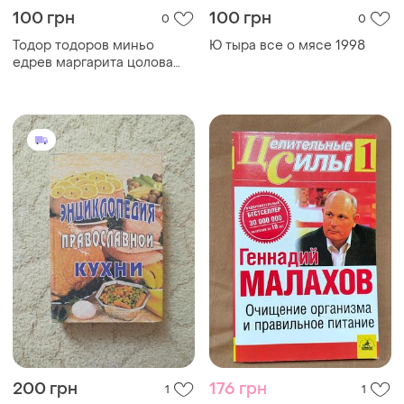
издание мгарского
Книга геннадий малахов -
монастыря
целительные силы 1.
очищение организма и
правильное питание
150 грн
125 грн
0
0
Vivat
Наталья данилова питание
при диабете лучшие
Книга по кулинарии любая