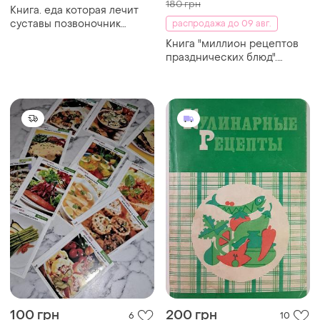
здоровой еде" (на русском
языке). в порядке л.и.
вороботовая
150 грн
150 грн
9
7
-17%
180 грн
Кулинарные рецепты: из
"книги о вкусной и
Книга. лучшие кулинарные
здоровой пище".
рецепты.
составитель л.и.воробьева