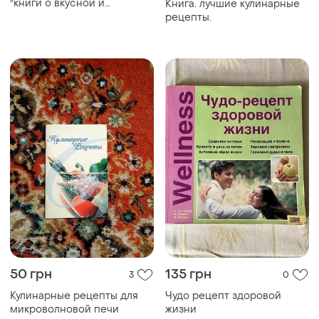
ТОП объявлений
TOP
TOP
275 грн
300 грн
22
3
-9%
-15%
299 грн
350 грн
Vivat
Маленький 4)сташка
дмитро-билов
Книга «вересневий дім»