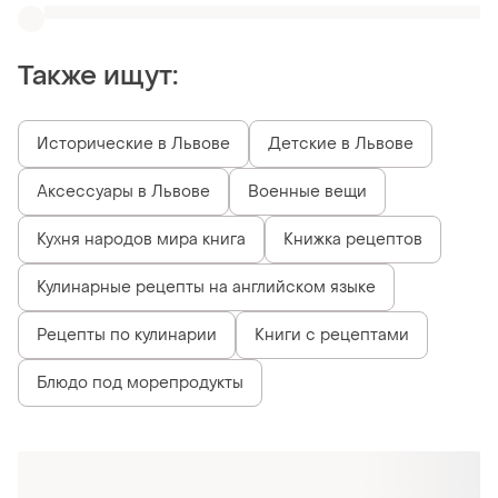
Похожие товары
198 грн
171 грн
9
0
180 грн
Книга. еда которая лечит
суставы позвоночник
распродажа до 09 авг.