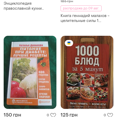
рецепты 500 рецептов
125грн. твердый переплет
111 грн
519 грн
0
0
Светлана мэй вкусная
Детское питание книга
пасха
рецептов и советов