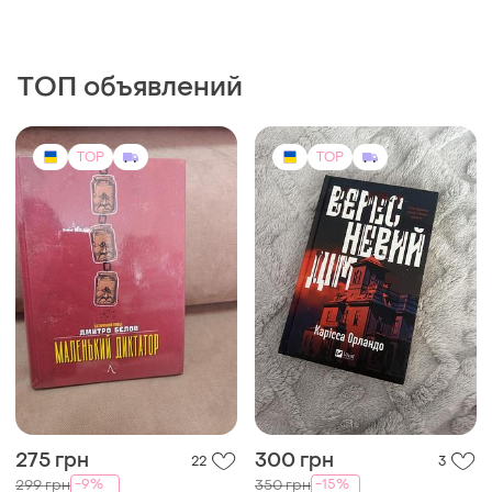
TOP
TOP
200 грн
550 грн
0
2
Craft
Англо-український словник
у малюнках picture
Оракул любви
dictionary elementary