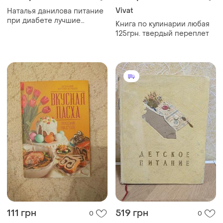
Загружайте приложение
Покупайте вещи и общайтесь в любом месте
Как это работает?
Украина, 02121, Киев, Харьковское шоссе, дом 201-
203, буква 4Г
Политика конфиденциальности
Договор-оферта
Контакты
Мы в соцсетях