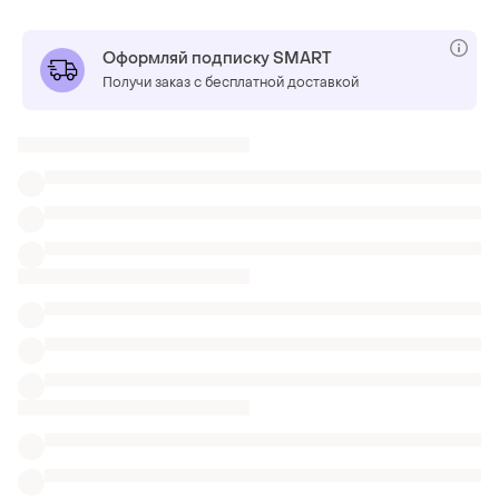
Оформляй подписку SMART
Получи заказ с бесплатной доставкой
Также ищут:
Исторические в Львове
Детские в Львове
Аксессуары в Львове
Военные вещи
Кухня народов мира книга
Книжка рецептов
Кулинарные рецепты на английском языке
Рецепты по кулинарии
Книги с рецептами
Блюдо под морепродукты