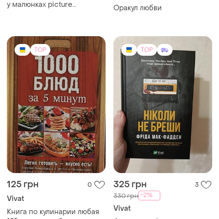
TOP
TOP
3500 грн
25 грн
0
5
-37%
5500 грн
Журнали люди і долі
життєві драми 2024-2025
Алекс харитонов — «я сам.
готовлю и приглашаю»
(2009) — новая / редкое
подарочное издание