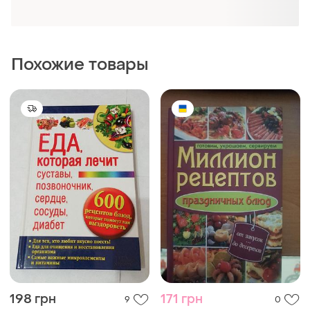
сердце сосуды диабет
Книга "миллион рецептов
празднических блюд".
новый! клуб семейного
досуга
100 грн
200 грн
6
10
Рецепты кулинарные лот
Кулинарные рецепты: из
"книги о вкусной и