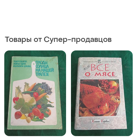
Тодор тодоров миньо
Ю тыра все о мясе 1998
едрев маргарита цолова
плоды солнца на нашей
трапезе 1988
200 грн
176 грн
1
1
185 грн
Энциклопедия
православной кухни
распродажа до 09 авг.