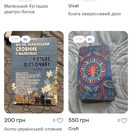
TOP
TOP
125 грн
325 грн
0
3
-2%
330 грн
Vivat
Vivat
Книга по кулинарии любая
125грн. твердый переплет
Фрида мак-фаден, никогда
не бреши