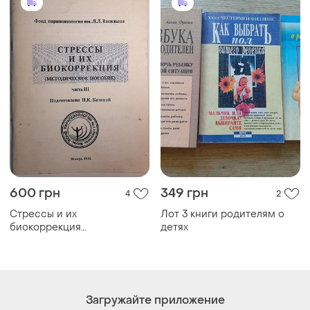
600 грн
349 грн
4
2
Стрессы и их
Лот 3 книги родителям о
биокоррекция
детях
(методическое
руководство). часть 3 (на
русском языке). н.к. козина
Загружайте приложение