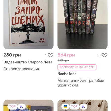
250 грн
864 грн
1
5
910 грн
Видавництво Старого Лева
распродажа до 09 авг.
Список запрошених
Nasha Idea
Манга ганнибал, Гранибал
украинский
TOP
TOP