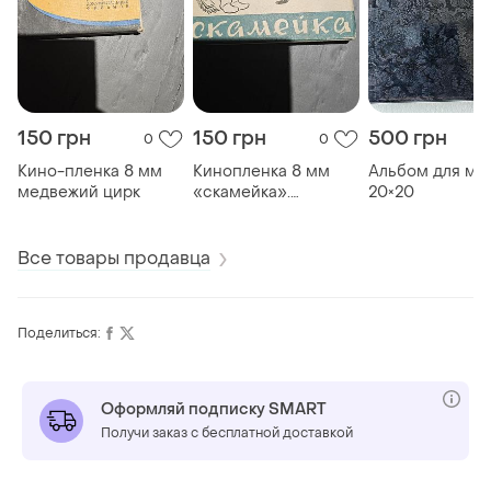
150 грн
150 грн
500 грн
0
0
Кино-пленка 8 мм
Кинопленка 8 мм
Альбом для мо
медвежий цирк
«скамейка».
20×20
союзмультфильм,
1968 г.
Все товары продавца
Поделиться:
Оформляй подписку SMART
Получи заказ с бесплатной доставкой