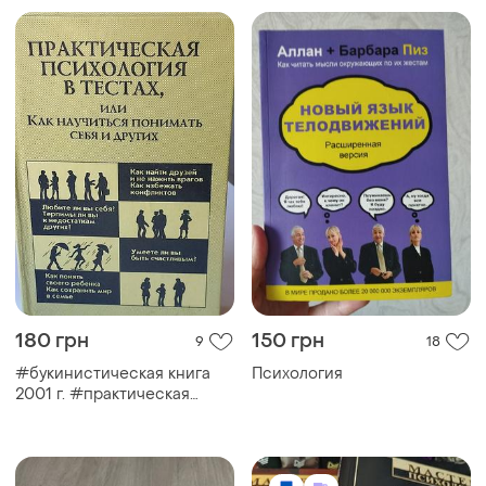
180 грн
150 грн
9
18
#букинистическая книга
Психология
2001 г. #практическая
психология в тестах
#р.римская #