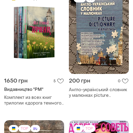
1650 грн
200 грн
5
0
Видавництво "РМ"
Англо-український словник
у малюнках picture
Комплект из всех книг
dictionary elementary
трилогии «дорога темного
принца» паркер с.
антингтон, л. дж. шен
TOP
TOP