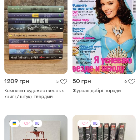
1209 грн
50 грн
5
6
Комплект художественных
Журнал добрі поради
книг (7 штук), твердый
переплет, украинский язык,
издательства куд и
книголов
TOP
TOP