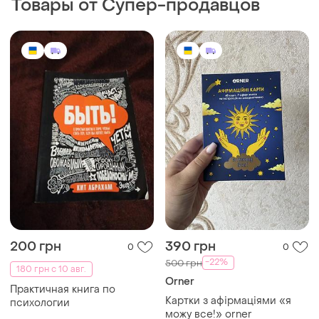
Товары от Супер-продавцов
200 грн
390 грн
0
0
-22%
500 грн
180 грн с 10 авг.
Orner
Практичная книга по
Картки з афірмаціями «я
психологии
можу все!» orner