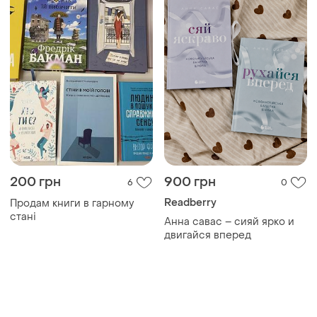
200 грн
900 грн
6
0
Readberry
Продам книги в гарному
стані
Анна савас – сияй ярко и
двигайся вперед