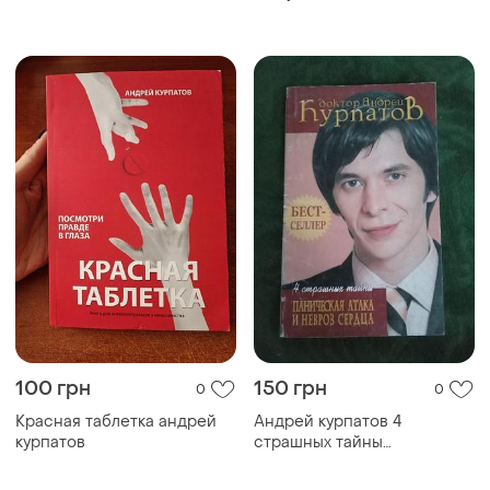
100 грн
150 грн
0
0
Красная таблетка андрей
Андрей курпатов 4
курпатов
страшных тайны
паническая атака и невроз
сердца 3 изд 2011