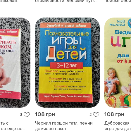
 николай
отзывчивости. женский путь к
поиске себя
пламенная
себе
108 грн
108 грн
3
2
ать с
Чернил гершон татл. пенни
Дубровская 
 он еще не
домчёнс пакет.
игры для дет