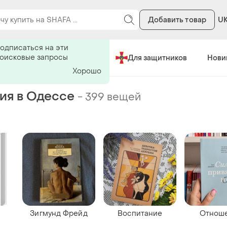
Добавить товар
U
ь на поиск
одписаться на эти
поисковые запросы
Сделано в Украине
Для защитников
Нови
Хорошо
ия в Одессе
-
399 вещей
м
Зигмунд Фрейд
Воспитание
Отнош