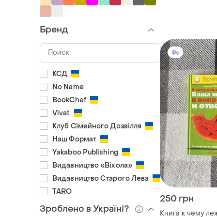
умеет говорить"
акредоло, сьюзе
абрамс
Бренд
КСД
No Name
BookChef
Vivat
Клуб Сімейного Дозвілля
Наш Формат
Yakaboo Publishing
Видавництво «Віхола»
Видавництво Старого Лева
TARO
250 грн
Зроблено в Україні?
Книга к чему ле