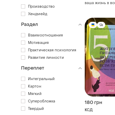
ваша жизнь в во
Производство
ответа. с. степа
Хендмейд
Раздел
Взаимоотношения
Мотивация
Практическая психология
Развитие личности
Переплет
Интегральный
Картон
Мягкий
Суперобложка
180 грн
Твердый
КСД