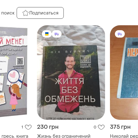
 поиск
Подписаться
230 грн
375 грн
1
0
 гресь. книга
Жизнь без ограничений
Николай ре