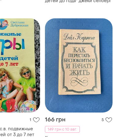
"
детей до года" джеки селберг
166 грн
1
5
с.в. подвижные
149 грн с 10 авг.
ей от 3 до 7 лет