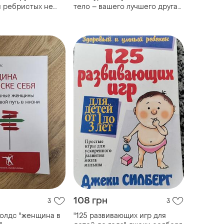
й ребристых не
тело – вашего лучшего друга
1991
на земле 2002
108 грн
3
3
олдс "женщина в
"125 развивающих игр для