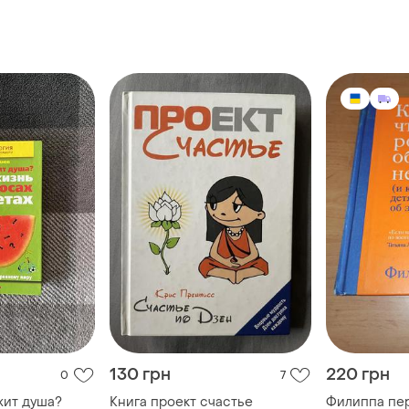
 лень
познавательные игры для
н гувин, дуг
детей 3 – 12 лет.
130 грн
220 грн
0
7
жит душа?
Книга проект счастье
Филиппа пер