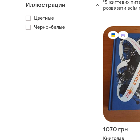
"5 життєвих пита
Иллюстрации
розв’язати всім
чому так важлив
Цветные
від джоанни гар
Черно-белые
1070 грн
Книголав