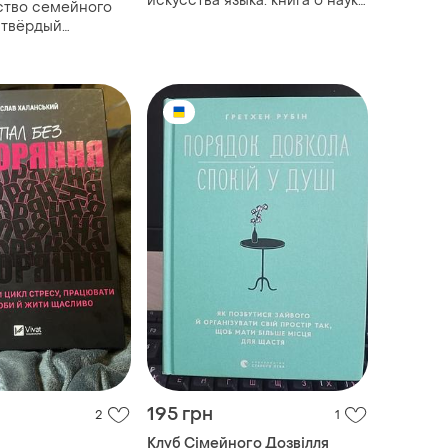
искусства языка. книга о науке
ство семейного
твердить нюанс штамп
 твёрдый
195 грн
2
1
Клуб Сімейного Дозвілля