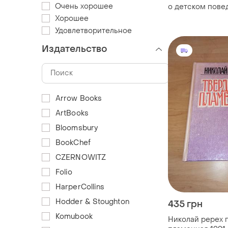
Очень хорошее
о детском пове
Хорошее
Удовлетворительное
Издательство
Arrow Books
ArtBooks
Bloomsbury
BookChef
CZERNOWITZ
Folio
HarperCollins
Hodder & Stoughton
435 грн
Komubook
Николай ререх 