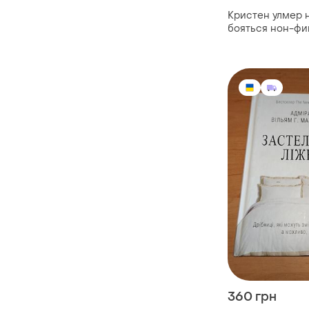
Кристен улмер 
бояться нон-фи
эффективности
страхов
360 грн