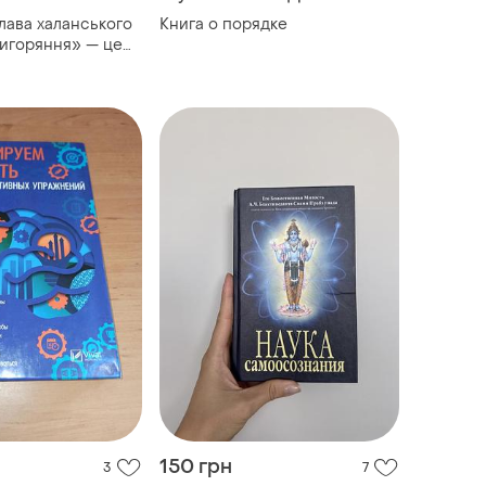
слава халанського
Книга о порядке
вигоряння» — це
сихології
150 грн
3
7