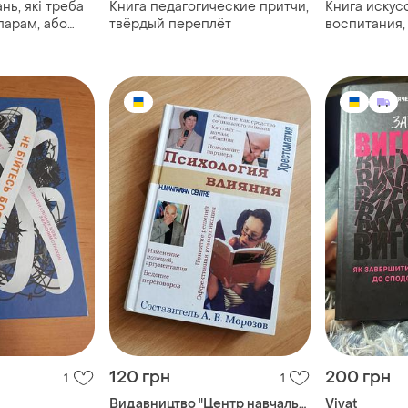
нь, які треба
Книга педагогические притчи,
Книга искус
 парам, або
твёрдый переплёт
воспитания,
о мити посуд"
переплёт
рісон
120 грн
200 грн
1
1
Видавництво "Центр навчальної літератури"
Vivat