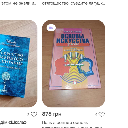
 этом не знали и
отягощество, съедите лягушку
 своим детям, что
нюанс
том знаю я нюанс
875 грн
0
3
 дім «Школа»
Поль л соппер основы