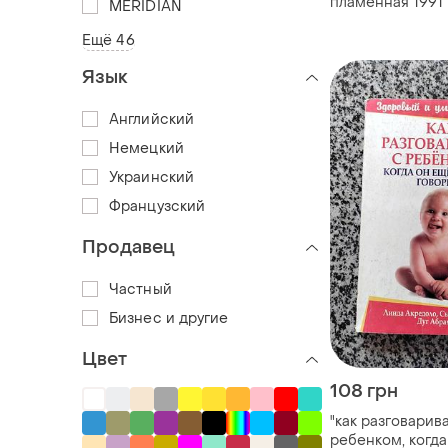
пламенная 1991
MERIDIAN
рерых твердья 
Ещё 46
1991
Язык
Английский
Немецкий
Украинский
Французский
Продавец
Частный
Бизнес и другие
Цвет
108 грн
"как разговарив
ребенком, когда