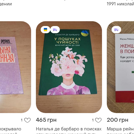
дении
1991 никола
нарушимое 
465 грн
200 грн
1
1
покрывало
Наталья де барбаро в поисках
Марша рейн