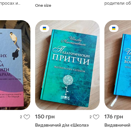
просах и
родители об
One size
нов
как повезло
теперь об э
150 грн
176 грн
2
2
Видавничий дім «Школа»
Видавничий