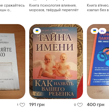
не сражайтесь
Книга психология влияния,
Книга в'яче
кшн о
морозов, твёрдый переплёт
«запал без 
 собственных
посібник з п
191 грн
400 грн
1
0