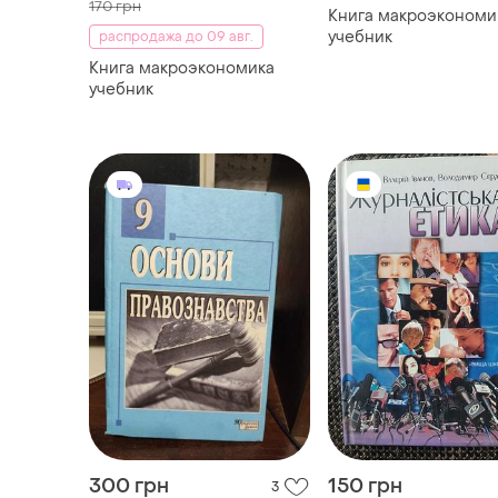
170 грн
Книга макроэкономи
учебник
распродажа до 09 авг.
Книга макроэкономика
учебник
300 грн
150 грн
3