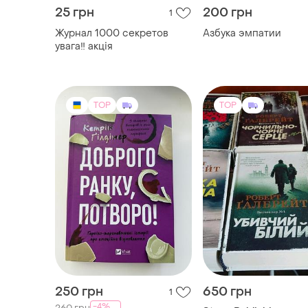
25 грн
200 грн
1
Журнал 1000 секретов
Азбука эмпатии
увага‼️ акція
TOP
TOP
250 грн
650 грн
1
-4%
260 грн