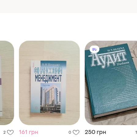
161 грн
250 грн
2
0
1