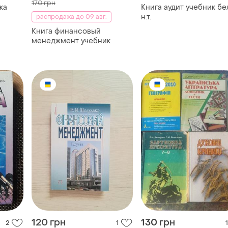
170 грн
ка
Книга аудит учебник бе
н.т.
распродажа до 09 авг.
Книга финансовый
менеджмент учебник
120 грн
130 грн
2
1
1