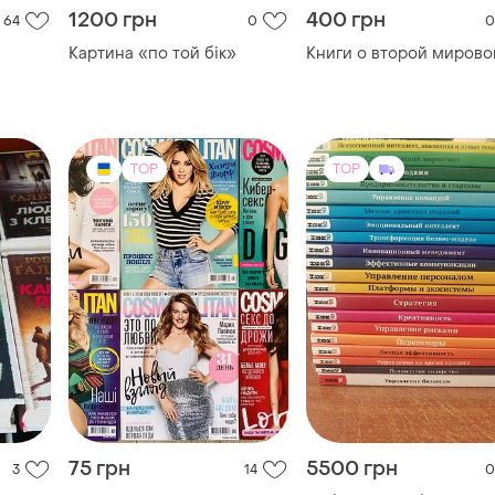
1200 грн
400 грн
64
0
0
Картина «по той бік»
Книги о второй мирово
TOP
TOP
75 грн
5500 грн
3
14
0