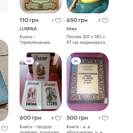
110 грн
650 грн
1
2
LUMINA
Intex
Книга -
Плотик 201 х 140 х
"приключения
97 см «единорог»
кроша" анатолий
надувной intex
рыбаков, трилогия,
(модель 57561) для
1984, 320 с.
бассейна, пляжа,
матрас, круг
600 грн
500 грн
4
1
Книга - теодор
Книга - а. а.
драйзер, трилогия
абросимова, н. и.