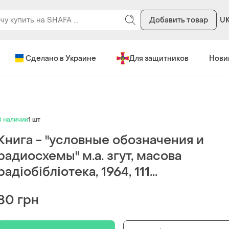
Добавить товар
U
Сделано в Украине
Для защитников
Нови
В наличии
1 шт
Книга - "условные обозначения и
радиосхемы" м.а. згут, масова
радіобібліотека, 1964, 111...
80 грн