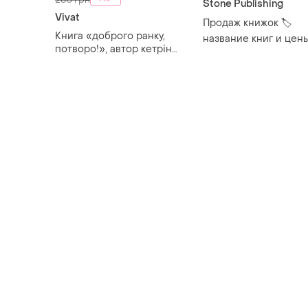
Stone Publishing
Vivat
Продаж книжок 🏷️
Книга «доброго ранку,
название книг и цены
потворо!», автор кетрін
описании
гілдінер