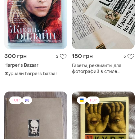
300 грн
150 грн
2
5
Harper's Bazaar
Газеты, реквизиты для
фотографий в стиле
Журнали harpers bazaar
"газеты", минималистичная
фоновая бумага, декор для
съемки, аксессуары для
фотостудии
TOP
TOP