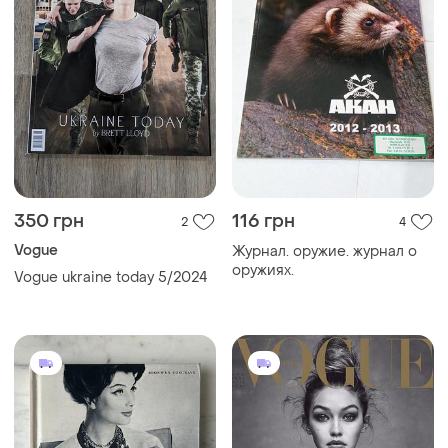
350 грн
116 грн
2
4
Vogue
Журнал. оружие. журнал о
оружиях.
Vogue ukraine today 5/2024