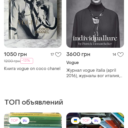
1050 грн
3600 грн
17
14
-13%
1200 грн
Vogue
Книга vogue on coco chanel
Журнал vogue italia (april
2016), журналы вог италия,
джиджи хадид
ТОП объявлений
TOP
TOP