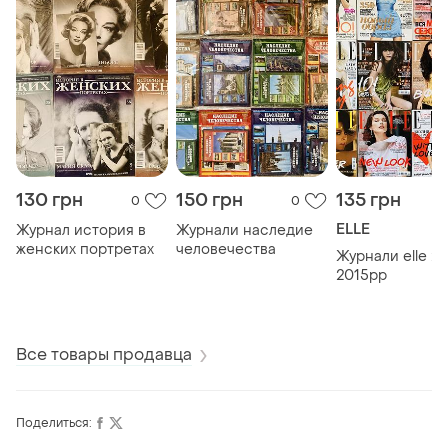
130 грн
150 грн
135 грн
0
0
ELLE
Журнал история в
Журнали наследие
женских портретах
человечества
Журнали elle 2
2015pp
Все товары продавца
Поделиться: