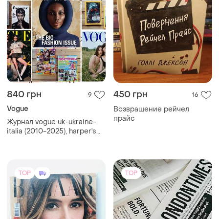
840 грн
450 грн
9
16
Vogue
Возвращение рейчел
прайс
Журнал vogue uk-ukraine-
italia (2010-2025), harper's
bazaar, national geographic,
esquire, журналы все
звёзды
TOP
TOP