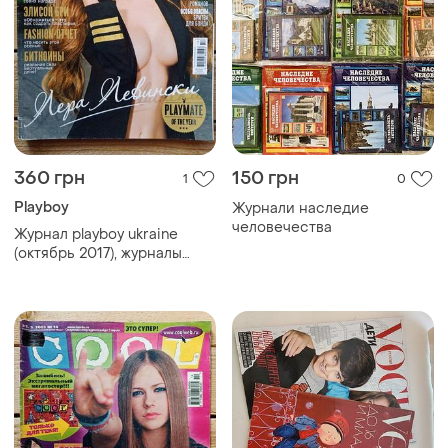
360 грн
150 грн
1
0
Playboy
Журнали наследие
человечества
Журнал playboy ukraine
(октябрь 2017), журналы
плейбой, мужской журнал