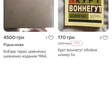
4500 грн
170 грн
1
2
-15%
200 грн
Рідна мова
Курт воннегут «бойня
Кобзар тарас шевченко
номер 5»
шевченко издание 1964
года