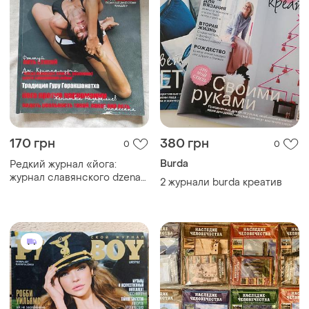
170 грн
380 грн
0
0
Burda
Редкий журнал «йога:
журнал славянского dzenа»
2 журнали burda креатив
№007 (зима 2007)