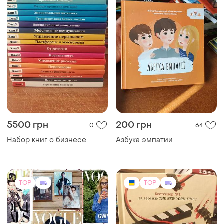
5500 грн
200 грн
0
64
Набор книг о бизнесе
Азбука эмпатии
TOP
TOP