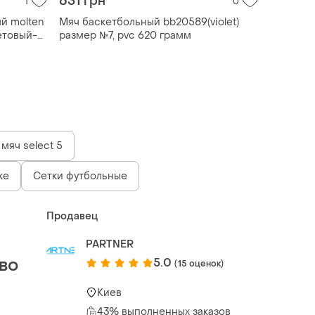
631 грн
1
0
й molten
Мяч баскетбольный bb20589(violet)
етовый-
размер №7, pvc 620 грамм
мяч select 5
ke
Сетки футбольные
Продавец
PARTNER
во
5.0
(15 оценок)
Киев
43% выполненных заказов