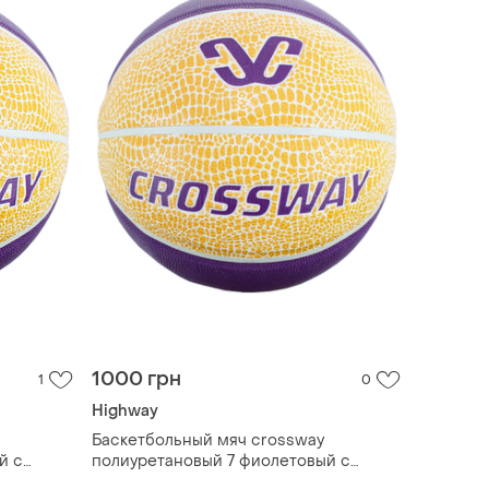
1000 грн
1
0
Highway
Баскетбольный мяч crossway
й с
полиуретановый 7 фиолетовый с
желтым