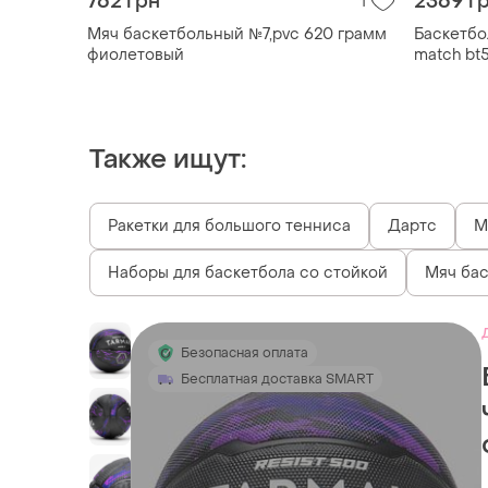
762 грн
2369 г
1
Мяч баскетбольный №7,pvc 620 грамм
Баскетбол
фиолетовый
match bt
Также ищут:
Ракетки для большого тенниса
Дартс
М
Наборы для баскетбола со стойкой
Мяч бас
Безопасная оплата
Бесплатная доставка SMART