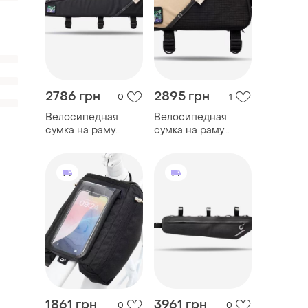
2786 грн
2895 грн
0
1
Велосипедная
Велосипедная
сумка на раму
сумка на раму
(велосумка)
(велосумка)
rockrider advt 500
rockrider advt 500
top tube 1,4л
top tube 1,5 л
черный
бежевый
1861 грн
3961 грн
0
0