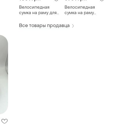
Велосипедная
Велосипедная
сумка на раму для
сумка на раму
телефона
(велосумка)
(велосумка)
rockrider advt 900
Все товары продавца
rockrider actv 100
m ipx3 3,5 л черный
m ipx3 2 x 1 л
черный