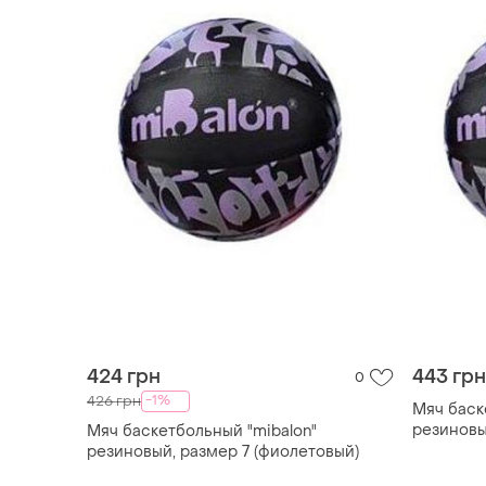
424 грн
443 грн
0
-1%
426 грн
Мяч баск
резиновы
Мяч баскетбольный "mibalon"
резиновый, размер 7 (фиолетовый)