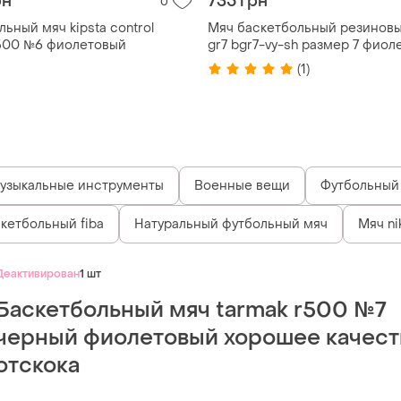
рн
735 грн
0
ьный мяч kipsta control
Мяч баскетбольный резиновы
500 №6 фиолетовый
gr7 bgr7-vy-sh размер 7 фиол
желтый
(1)
узыкальные инструменты
Военные вещи
Футбольный 
кетбольный fiba
Натуральный футбольный мяч
Мяч ni
Деактивирован
1 шт
Баскетбольный мяч tarmak r500 №7
черный фиолетовый хорошее качест
отскока