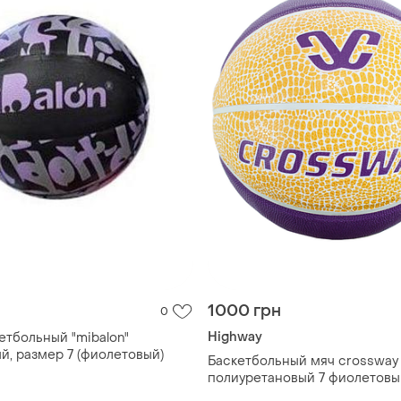
1000 грн
0
Highway
етбольный "mibalon"
й, размер 7 (фиолетовый)
Баскетбольный мяч crossway
полиуретановый 7 фиолетовы
желтым