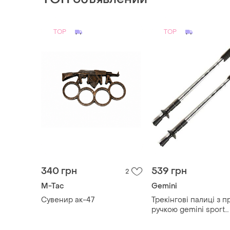
TOP
TOP
340 грн
539 грн
2
M-Tac
Gemini
Сувенир ак-47
Трекінгові палиці з 
ручкою gemini sport
tg2019-2gray сірий