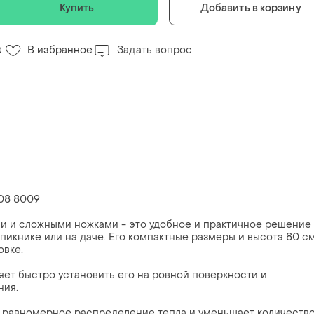
Купить
Добавить в корзину
В избранное
Задать вопрос
0
08 8009
и и сложными ножками - это удобное и практичное решение
пикнике или на даче. Его компактные размеры и высота 80 с
овке.
ет быстро установить его на ровной поверхности и
ния.
 равномерное распределение тепла и уменьшает количеств