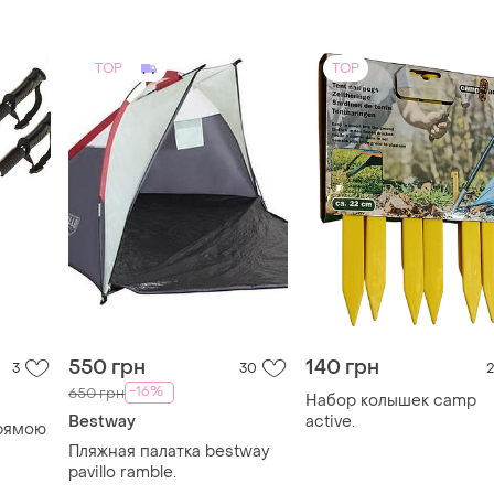
TOP
TOP
550 грн
140 грн
3
30
2
-16%
650 грн
Набор колышек camp
Bestway
active.
прямою
Пляжная палатка bestway
pavillo ramble.