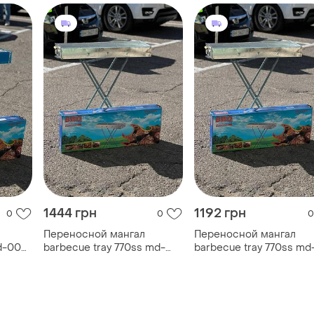
1444 грн
1192 грн
0
0
0
Переносной мангал
Переносной мангал
md-008
barbecue tray 770ss md-
barbecue tray 770ss md
008 8009
008 8009