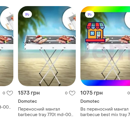
1573 грн
1075 грн
0
0
0
Domotec
Domotec
md-008
Переносний мангал
Bs переносний мангал
barbecue tray 770t md-008
barbecue best mix tray 
809 (80*30*78см) top shop
md-008 809 (80*30*78
ua_
bas77/n