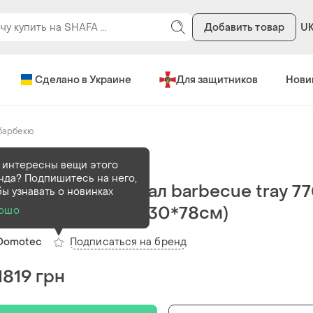
Добавить товар
U
Сделано в Украине
Для защитников
Нови
барбекю
В наличии
99 шт
 интересны вещи этого
нда? Подпишитесь на него,
Переносной мангал barbecue tray 77
бы узнавать о новинках
md-008 809 (80*30*78см)
ошо
Подписаться на бренд
Domotec
1819 грн