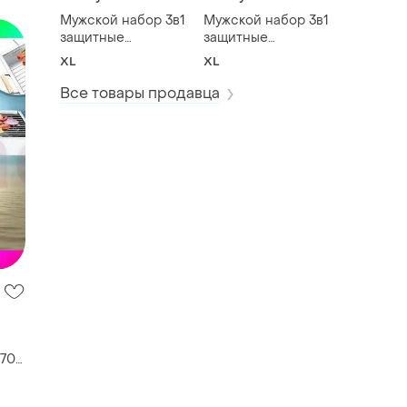
Мужской набор 3в1
Мужской набор 3в1
защитные
защитные
беспалые перчатки
беспалые перчатки
XL
XL
с усилением,
с усилением,
защитные очки,
ремень, сумка на
Все товары продавца
сумка на бедро
бедро койот-
койот-камуфляж xl
камуфляж xl
770t
см)