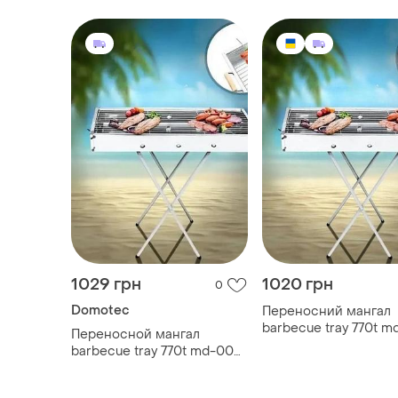
1029 грн
1020 грн
0
Domotec
Переносний мангал
barbecue tray 770t 
Переносной мангал
809 (80*30*78см)
barbecue tray 770t md-008
809 (80*30*78см)