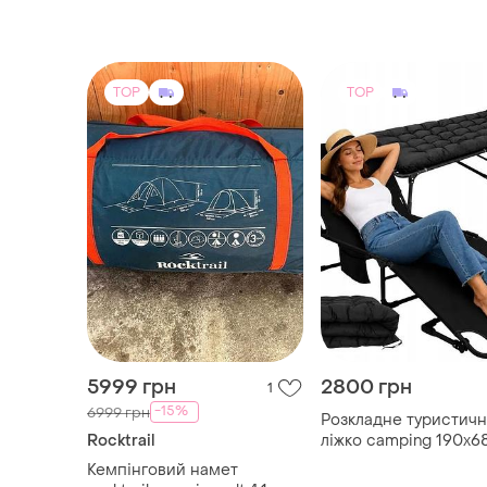
TOP
TOP
5999 грн
2800 грн
1
-15%
6999 грн
Розкладне туристич
Rocktrail
ліжко camping 190х6
см з матрацом 6 см 
Кемпінговий намет
подушкою (посилене