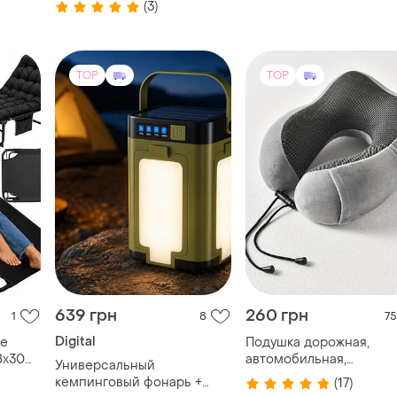
(3)
TOP
TOP
639 грн
260 грн
1
8
75
Digital
не
Подушка дорожная,
8х30
автомобильная,
Универсальный
та
туристическая, memory
кемпинговый фонарь +
(17)
 до
foam, под шею детские