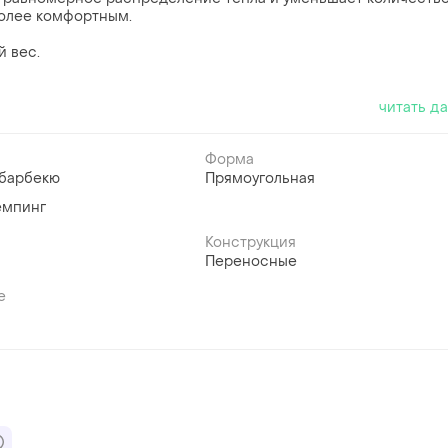
более комфортным.
 вес.
читать д
Форма
 барбекю
Прямоугольная
емпинг
Конструкция
Переносные
е