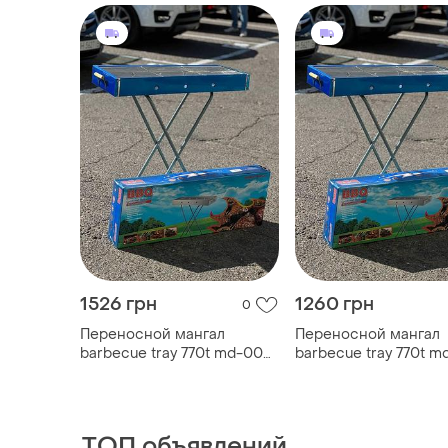
1526 грн
1260 грн
0
Переносной мангал
Переносной мангал
barbecue tray 770t md-008
barbecue tray 770t 
8009
8009
ТОП объявлений