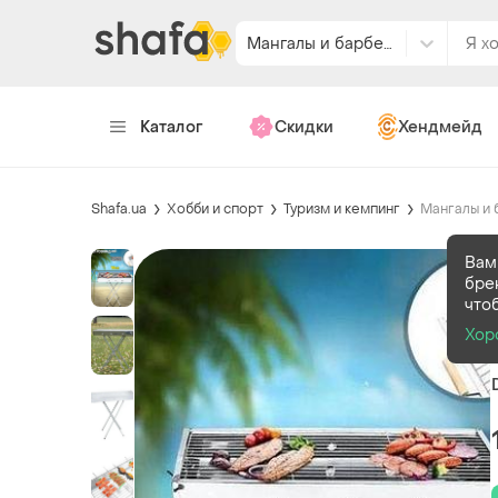
Мангалы и барбекю
Каталог
Скидки
Хендмейд
Shafa.ua
Хобби и спорт
Туризм и кемпинг
Мангалы и 
Вам
бре
что
Хор