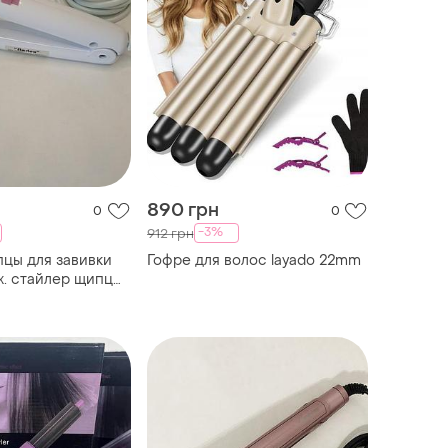
890 грн
0
0
-3%
912 грн
цы для завивки
Гофре для волос layado 22mm
ex. стайлер щипцы
волос startex