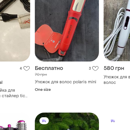
Бесплатно
580 грн
4
3
70 грн
Утюжок для
Утюжок для волос polaris mini
al
волос
One size
йка для
 стайлер tico
ойка для волос