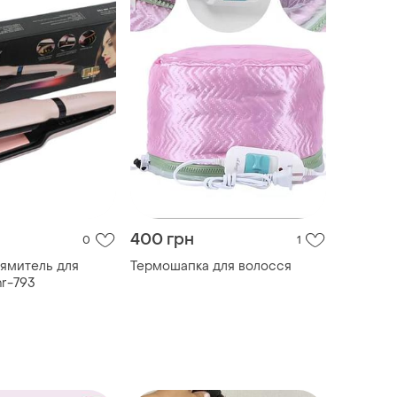
400 грн
0
1
ямитель для
Термошапка для волосся
hr-793