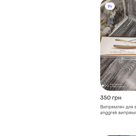
350 грн
Випрямляч для 
anggrek випрям
волосся