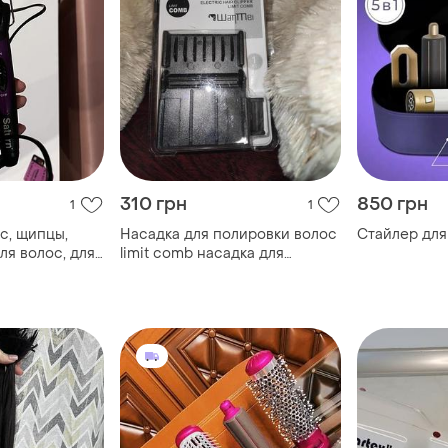
310 грн
850 грн
1
1
с, щипцы,
Насадка для полировки волос
Стайлер для
ля волос, для
limit comb насадка для
полировки волос