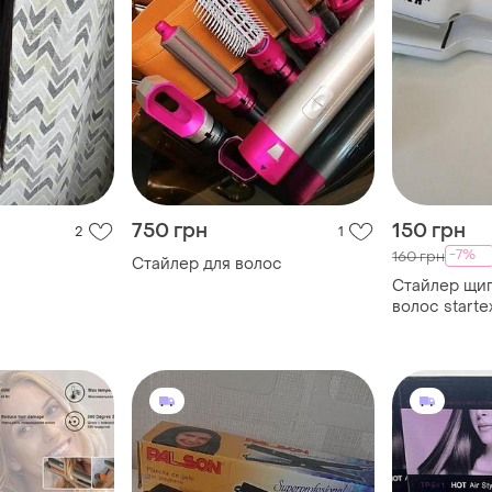
750 грн
150 грн
2
1
-7%
160 грн
Стайлер для волос
Стайлер щип
волос start
для завивки 