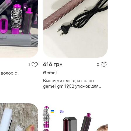
616 грн
1
0
Gemei
 волос с
Выпрямитель для волос
gemei gm 1952 утюжок для
волос щипцы gemei 1952 ru-
28