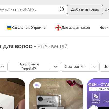
Добавить товар
U
Сделано в Украине
Для защитников
Нови
 для волос
-
8670 вещей
Зроблено в
Состояние
Це
Україні?