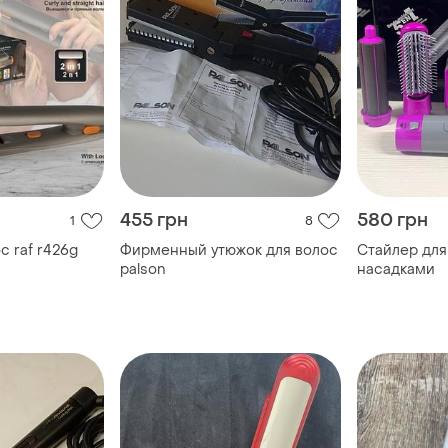
455 грн
580 грн
1
8
с raf r426g
Фирменный утюжок для волос
Стайлер для
palson
насадками