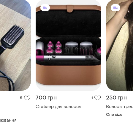
700 грн
250 грн
5
1
Стайлер для волосся
Волосы тре
One size
внювання