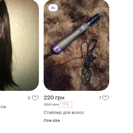
220 грн
0
7
-12%
250 грн
ссы
Стайлер для волос
One size