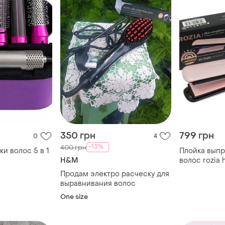
350 грн
799 грн
0
4
-13%
400 грн
ки волос 5 в 1
Плойка выпр
H&M
волос rozia 
Продам электро расческу для
выравнивания волос
One size