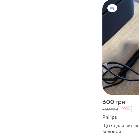
600 грн
-20%
750 грн
Philips
Щітка для вирі
волосся