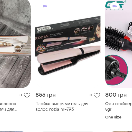
855 грн
800 грн
0
0
волосся
Плойка выпрямитель для
Фен стайлер
ляч для
волос rozia hr-793
vgr
One size