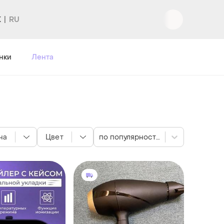
K
Вход
|
Регистрация
нки
Лента
на
Цвет
по популярности