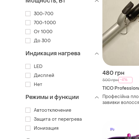
Мощность, Вт
300-700
700-1000
От 1000
До 300
Индикация нагрева
LED
480 грн
Дисплей
-4%
500 грн
Нет
TICO Profession
Режимы и функции
Професійна пло
завивки волосся
professional пл
Автоотключение
Защита от перегрева
Ионизация