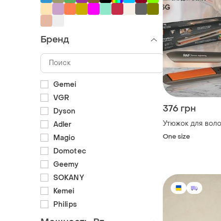
Бренд
Gemei
VGR
376 грн
Dyson
Утюжок для воло
Adler
One size
Magio
Domotec
Geemy
SOKANY
Kemei
Philips