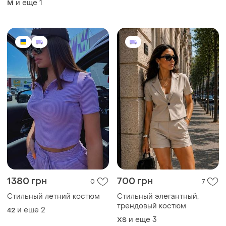
и еще
1
M
1380 грн
700 грн
0
7
Стильный летний костюм
Стильный элегантный,
трендовый костюм
и еще
2
42
и еще
3
ХS