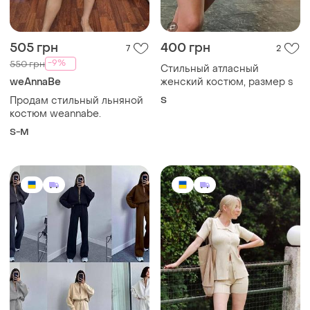
505 грн
400 грн
7
2
-9%
550 грн
Стильный атласный
weAnnaBe
женский костюм, размер s
Продам стильный льняной
S
костюм weannabe.
S-M