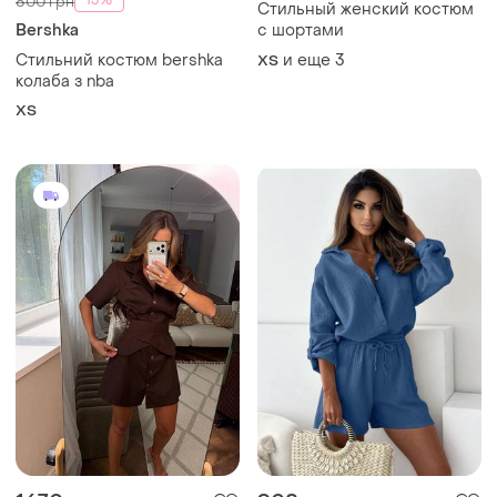
-13%
800 грн
Стильный женский костюм
Bershka
с шортами
Стильний костюм bershka
и еще
3
ХS
колаба з nba
ХS