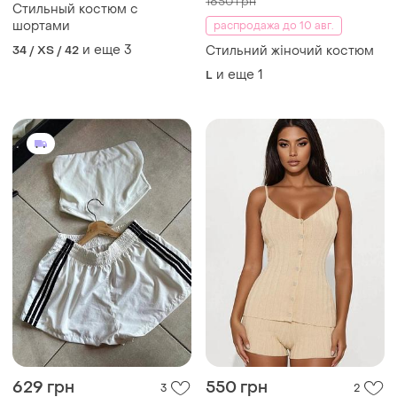
1850 грн
Стильный костюм с
шортами
распродажа до 10 авг.
и еще
3
34 / XS / 42
Стильний жіночий костюм
и еще
1
L
629 грн
550 грн
3
2