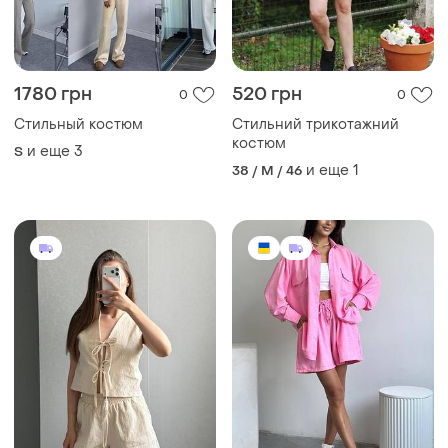
1780 грн
520 грн
0
0
Стильный костюм
Стильний трикотажний
костюм
и еще
3
S
и еще
1
38 / M / 46