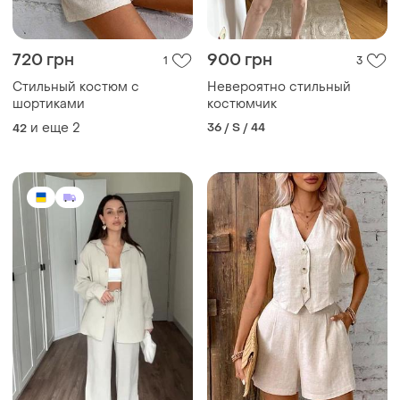
720 грн
900 грн
1
3
Стильный костюм с
Невероятно стильный
шортиками
костюмчик
и еще
2
36 / S / 44
42