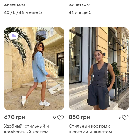
жилеткою
жилеткою
и еще
5
и еще
5
40 / L / 48
42
670 грн
850 грн
0
3
Удобный, стильный и
Стильный костюм с
комфортный костюм
шортами и жилетом