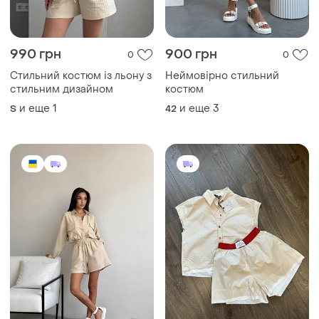
990 грн
900 грн
0
0
Стильний костюм із льону з
Неймовірно стильний
стильним дизайном
костюм
и еще
1
и еще
3
S
42