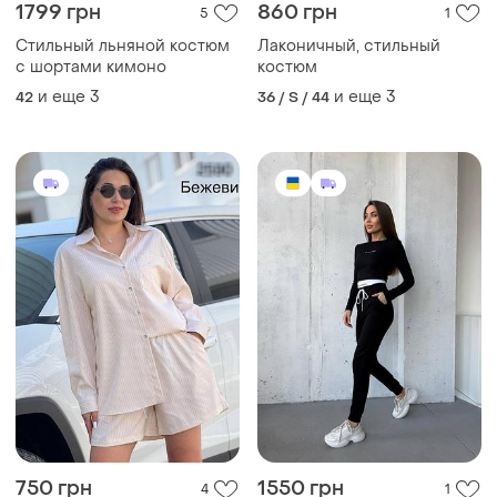
1799 грн
860 грн
5
1
Стильный льняной костюм
Лаконичный, стильный
с шортами кимоно
костюм
и еще
3
и еще
3
42
36 / S / 44
750 грн
1550 грн
4
1