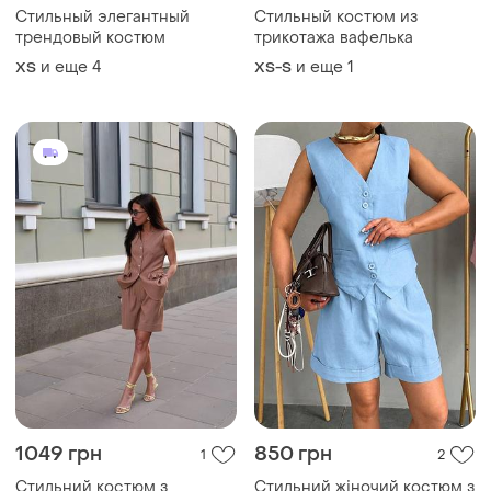
Стильный элегантный
Стильный костюм из
трендовый костюм
трикотажа вафелька
и еще
4
и еще
1
ХS
XS-S
1049 грн
850 грн
1
2
Стильний костюм з
Стильний жіночий костюм з