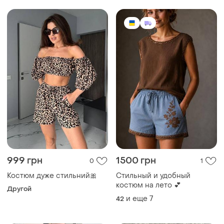
999 грн
1500 грн
0
1
Костюм дуже стильний🎀
Стильный и удобный
костюм на лето 💕
Другой
и еще
7
42