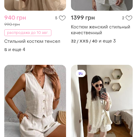
940 грн
1399 грн
5
2
990 грн
Костюм женский стильный
качественный
распродажа до 10 авг.
и еще
3
Стильний костюм тенсел
32 / XXS / 40
и еще
4
S