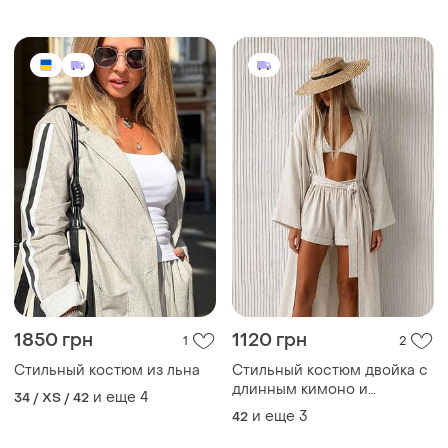
1850 грн
1120 грн
1
2
Стильный костюм из льна
Стильный костюм двойка с
длинным кимоно и
и еще
4
34 / XS / 42
шортами из льна
и еще
3
42