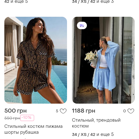
и еще
5
и еще
3
42
34 / XS / 42
500 грн
1188 грн
5
0
-10%
550 грн
Стильный, трендовый
костюм
Стильный костюм пижама
шорты рубашка
и еще
5
34 / XS / 42