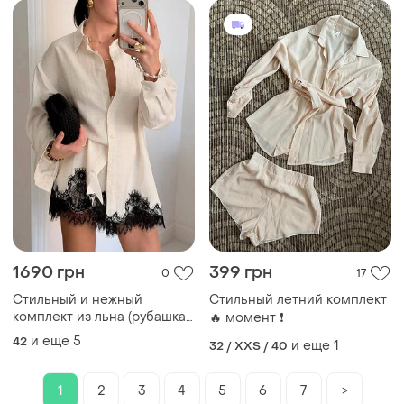
1690 грн
399 грн
0
17
Стильный и нежный
Стильный летний комплект
комплект из льна (рубашка
🔥 момент ❗️
и шорты)
и еще
5
42
и еще
1
32 / XXS / 40
1
2
3
4
5
6
7
>