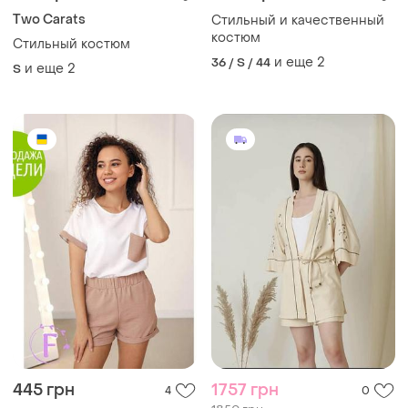
Two Carats
Стильный и качественный
костюм
Стильный костюм
и еще
2
36 / S / 44
и еще
2
S
445 грн
1757 грн
4
0