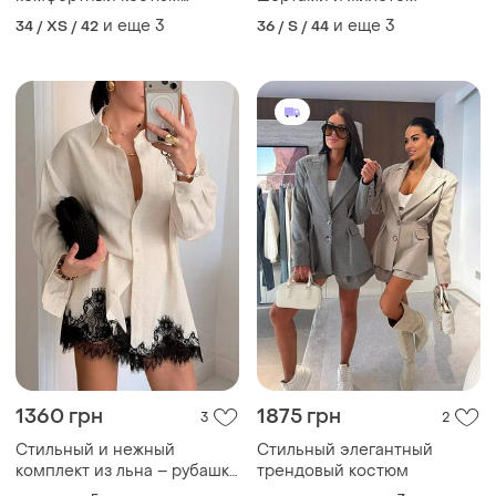
двойка
и еще
3
и еще
3
34 / XS / 42
36 / S / 44
1360 грн
1875 грн
3
2
Стильный и нежный
Стильный элегантный
комплект из льна – рубашка
трендовый костюм
и шорты