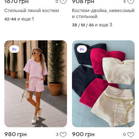
1670 грн
908 грн
0
5
Стильный ляной костюм
Костюм-двойка, невесомый
и стильный.
и еще
1
42-44
и еще
3
38 / M / 46
980 грн
900 грн
3
0