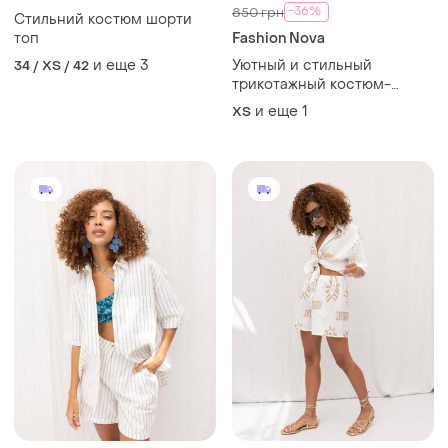
-36%
850 грн
Стильний костюм шорти
топ
Fashion Nova
и еще
3
Уютный и стильный
34 / XS / 42
трикотажный костюм-
двойка в рубчик
и еще
1
ХS