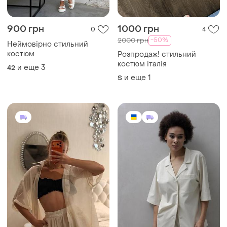
900 грн
1000 грн
0
4
-50%
2000 грн
Неймовірно стильний
костюм
Розпродаж! стильний
костюм італія
и еще
3
42
и еще
1
S