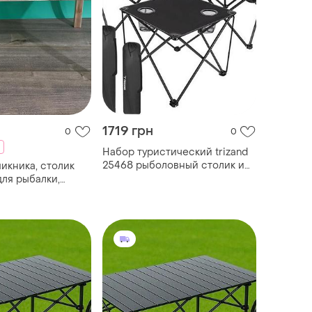
1719 грн
0
0
Набор туристический trizand
25468 рыболовный столик и
пикника, столик
два стула
для рыбалки,
столик для
й