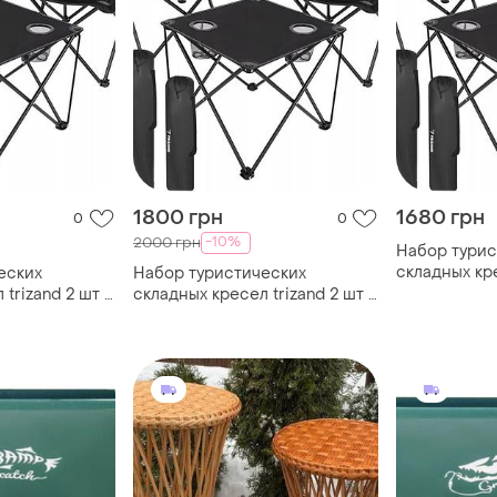
1800 грн
1680 грн
0
0
-10%
2000 грн
Набор турис
складных кре
еских
Набор туристических
столик, рыб
trizand 2 шт +
складных кресел trizand 2 шт +
вные
столик, рыболовные