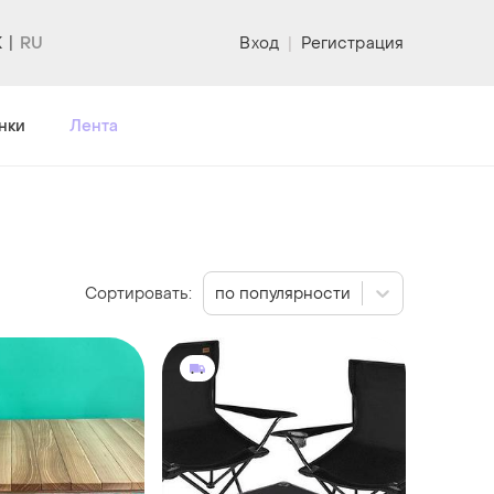
K
Вход
|
Регистрация
нки
Лента
Сортировать:
по популярности