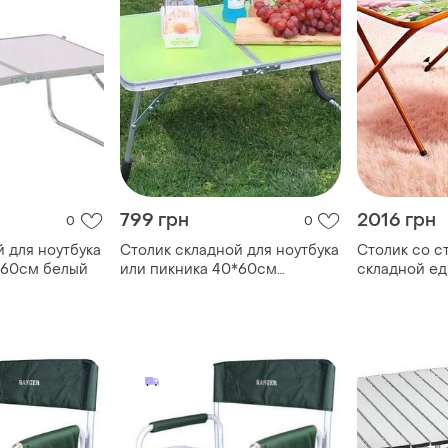
799 грн
2016 грн
0
0
 для ноутбука
Столик складной для ноутбука
Столик со с
*60см белый
или пикника 40*60см
складной е
салатовый
оранжевый t