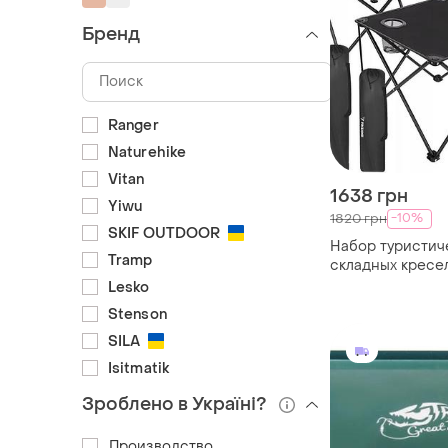
Бренд
Ranger
Naturehike
Vitan
1638 грн
Yiwu
-10%
1820 грн
SKIF OUTDOOR
Набор туристич
Tramp
складных кресел 
столик, рыболо
Lesko
Stenson
SILA
Isitmatik
Зроблено в Україні?
Производство