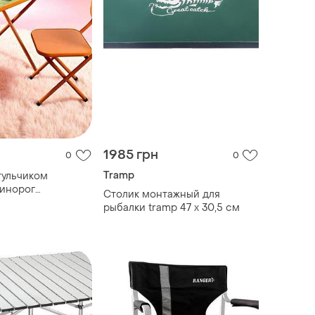
1985 грн
0
0
Tramp
тульчиком
динорог
Столик монтажный для
op shop ua_
рыбалки tramp 47 х 30,5 см