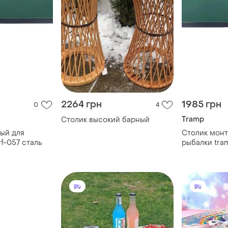
2264 грн
1985 грн
0
4
Tramp
Столик высокий барный
ый для
Столик мон
rf-057 сталь
рыбалки tram
алюминий