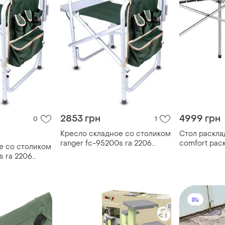
2853 грн
4999 грн
0
1
Кресло складное со столиком
Стол расклад
ranger fc-95200s ra 2206
comfort рас
е со столиком
оливковое
стол раскла
s ra 2206
раскладной 