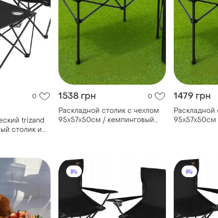
1538 грн
1479 грн
0
0
Раскладной столик с чехлом
Раскладной 
95х57х50см / кемпинговый
95х57х50см 
ский trizand
столик складной /
столик скла
ый столик и
туристический столик для
туристическ
пикника
пикника