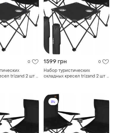
1599 грн
0
0
тических
Набор туристических
сел trizand 2 шт +
складных кресел trizand 2 шт +
оловные
столик, рыболовные