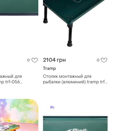
2104 грн
0
0
Tramp
тажный для
Столик монтажный для
p trf-056
рыбалки (алюминий) tramp trf-
056