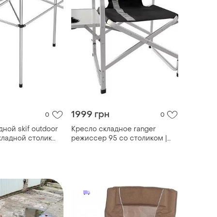
1999 грн
0
0
ной skif outdoor
Кресло складное ranger
кладной столик
режиссер 95 со столиком |
дной для пикника
рыбалка, дача
столик для дома