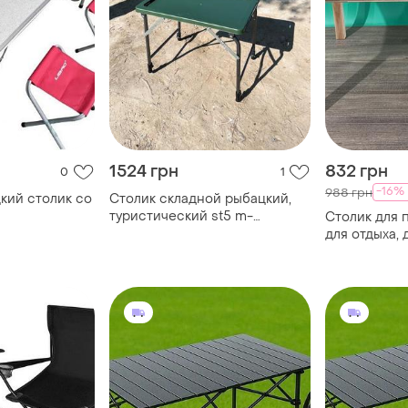
1524 грн
832 грн
0
1
-16%
988 грн
кий столик со
Столик складной рыбацкий,
туристический st5 m-
Столик для 
elektrostatyk
для отдыха, 
раскладной 
путишестви