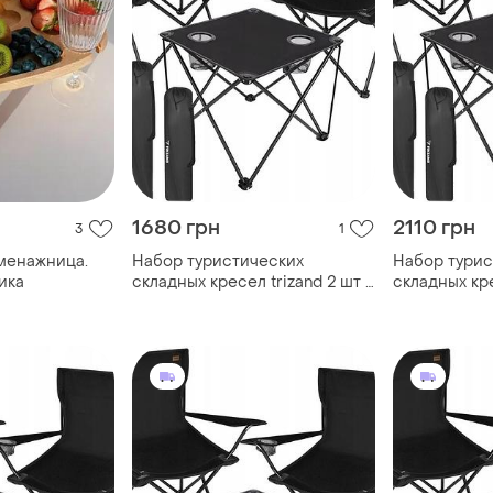
1680 грн
2110 грн
3
1
менажница.
Набор туристических
Набор турис
ика
складных кресел trizand 2 шт +
складных кре
столик, рыболовные
столик, рыб