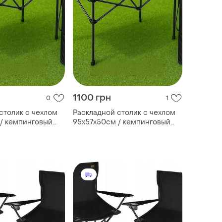
1100 грн
0
1
столик с чехлом
Раскладной столик с чехлом
/ кемпинговый
95х57х50см / кемпинговый
дной /
столик складной /
ий столик для
туристический столик для
пикника