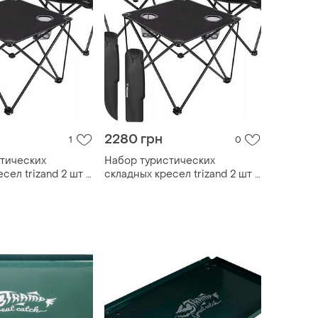
2280 грн
1
0
тических
Набор туристических
сел trizand 2 шт +
складных кресел trizand 2 шт +
оловные
столик, рыболовные