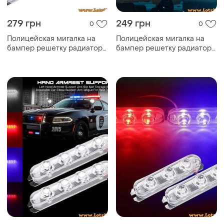
279 грн
249 грн
0
0
Полицейская мигалка на
Полицейская мигалка на
бампер решетку радиатора
бампер решетку радиатора
стробоскоп мигалки на
стробоскоп мигалки на
радиатор маячки дхо drl
радиатор маячки дхо drl
стробоскоп 6
стробоскоп 5