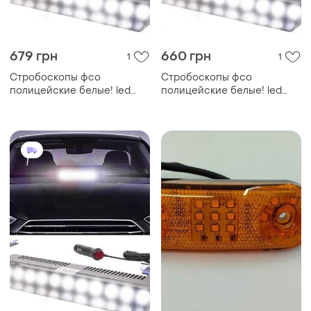
679 грн
660 грн
1
1
Стробоскопы фсо
Стробоскопы фсо
полицейские белые! led
полицейские белые! led
мигалки. на липучках на
мигалки. на липучках на
лобовое стекло, от
лобовое стекло, от
прикуривателя 35см
прикуривателя 35см