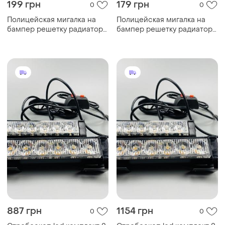
199 грн
179 грн
0
0
Полицейская мигалка на
Полицейская мигалка на
бампер решетку радиатора
бампер решетку радиатора
стробоскоп мигалки на
стробоскоп мигалки на
радиатор маячки дхо drl
радиатор маячки дхо drl
стробоскоп 4
стробоскоп 3
887 грн
1154 грн
0
0