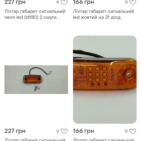
227 грн
166 грн
0
0
Ліхтар габарит сигнальний
Ліхтар габарит сигнальний
neon led (ld180) 2 смуги.
led жовтий на 21 діод
габарит+ стробоскоп
габарит+ поворот+
стробоскоп
227 грн
166 грн
0
0
Ліхтар габарит сигнальний
Ліхтар габарит сигнальний