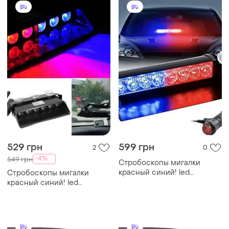
529 грн
599 грн
2
0
-4%
549 грн
Стробоскопы мигалки
красный синий! led
Стробоскопы мигалки
мигалки. синий и красный
красный синий! led
стробоскоп полицейские
мигалки. синий и красный
мигалки
стробоскоп полицейские
мигалки