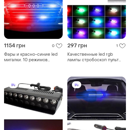
1154 грн
297 грн
0
1
Фары и красно-синие led
Качественные led rgb
мигалки. 10 режимов
лампы стробоскоп пульт
стробоскопы с пультом!
rgb t10 w5w дхо габарит
управление с пульта.
автомото со
влагозащита ip67.
стробоскопами на пульте
ду