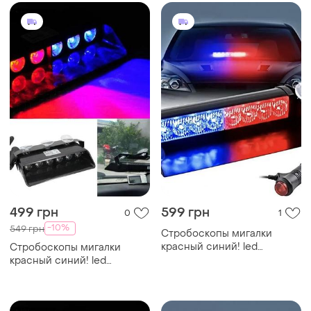
стробоскоп
499 грн
599 грн
0
1
-10%
549 грн
Стробоскопы мигалки
красный синий! led
Стробоскопы мигалки
мигалки. синий и красный
красный синий! led
стробоскоп полицейские
мигалки. синий и красный
мигалки
стробоскоп полицейские
мигалки