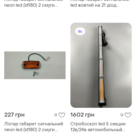
neon led (ld180) 2 смуги.
led жовтий на 21 діод
габарит+ стробоскоп
габарит+ поворот+
стробоскоп
227 грн
1602 грн
0
0
Ліхтар габарит сигнальний
Стробоскоп led 5 секции
neon led (ld180) 2 смуги.
12в/24в автомобильный
габарит+ стробоскоп
балка дополнительного и