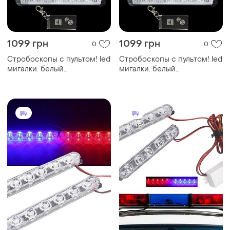
1099 грн
1099 грн
0
0
Стробоскопы с пультом! led
Стробоскопы с пультом! led
мигалки. белый
мигалки. белый
стробоскоп, синий и
стробоскоп, синий и
красный стробоскоп,
красный стробоскоп,
просто фары!
просто фары!