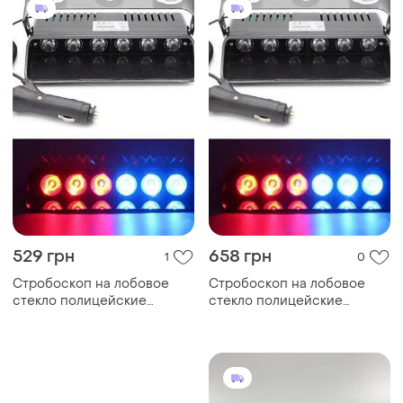
529 грн
658 грн
1
0
Стробоскоп на лобовое
Стробоскоп на лобовое
стекло полицейские
стекло полицейские
мигалки на присосках
мигалки на присосках
красный синий 3 режима
красный синий 3 режима
роботы! .
роботы! .