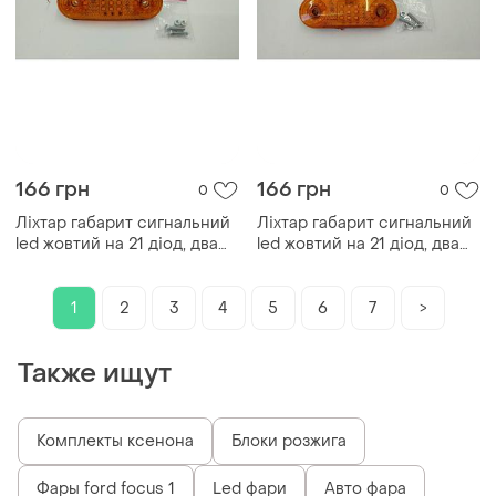
166 грн
166 грн
0
0
Ліхтар габарит сигнальний
Ліхтар габарит сигнальний
led жовтий на 21 діод, два
led жовтий на 21 діод, два
режими роботи, габарит +
режими роботи, габарит +
стробоскоп
стробоскоп
1
2
3
4
5
6
7
>
Также ищут
Комплекты ксенона
Блоки розжига
Фары ford focus 1
Led фари
Авто фара