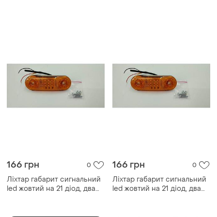
аварийного освещения
166 грн
166 грн
0
0
Ліхтар габарит сигнальний
Ліхтар габарит сигнальний
led жовтий на 21 діод, два
led жовтий на 21 діод, два
режими роботи, габарит +
режими роботи, габарит +
стробоскоп
стробоскоп