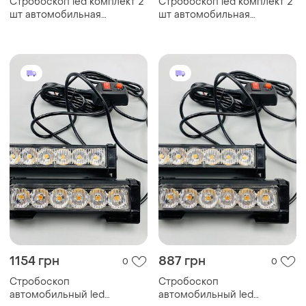
Стробоскоп led комплект 2
Стробоскоп led комплект 2
шт автомобильная
шт автомобильная
вспышка-стробоскоп
вспышка-стробоскоп
сигнальные огни
сигнальные огни
1154 грн
887 грн
0
0
Стробоскоп
Стробоскоп
автомобильный led
автомобильный led