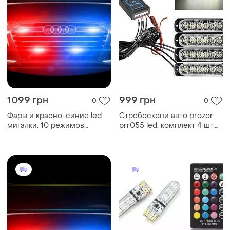
1099 грн
999 грн
0
0
Фары и красно-синие led
Стробоскопи авто prozor
мигалки. 10 режимов
prr055 led, комплект 4 шт,
стробоскопы с пультом!
grille strobe light
управление с пульта.
влагозащита ip67.