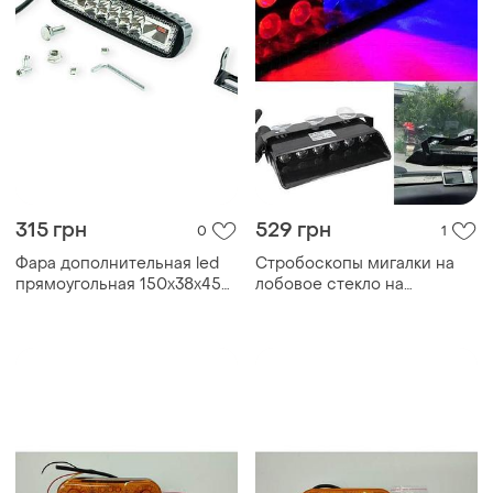
315 грн
529 грн
0
1
Фара дополнительная led
Стробоскопы мигалки на
прямоугольная 150х38х45
лобовое стекло на
(д, в, ш) дальний
присосках красный синий 3
spot+стробоскоп megalight
режима роботы! .