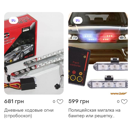
комплект 2 шт
комплект 2 шт
автомобильная вспышка-
автомобильная вспышка-
стробоскоп сигнальные
стробоскоп сигнальные
огни
огни
681 грн
599 грн
0
0
Дневные ходовые огни
Полицейская мигалка на
(стробоскоп)
бампер или решетку
радиатора мигалки на
радиатор маячки дхо drl