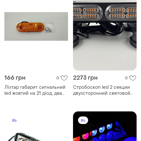
166 грн
2273 грн
0
0
Ліхтар габарит сигнальний
Стробоскоп led 2 секции
led жовтий на 21 діод, два
двухсторонний световой
режими роботи, габарит +
сигнальный, led-балка на
стробоскоп
мощных магнитах
универсальный