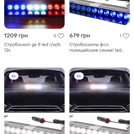
1209 грн
679 грн
0
1
Стробоскоп gs 9 led r/w/b
Стробоскопы фсо
12v
полицейские синие! led
мигалки. на липучках на
лобовое стекло, от
прикуривателя