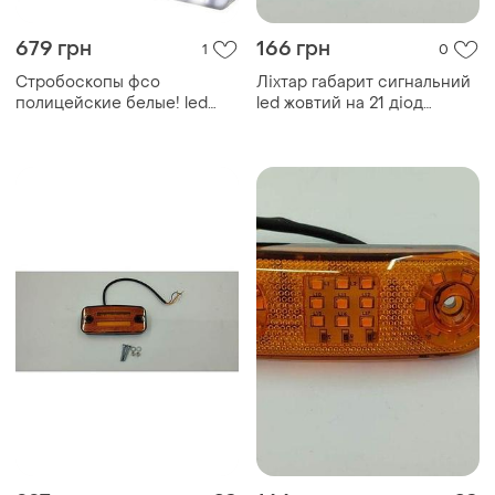
679 грн
166 грн
1
0
Стробоскопы фсо
Ліхтар габарит сигнальний
полицейские белые! led
led жовтий на 21 діод
мигалки. на липучках на
габарит+ поворот+
лобовое стекло, от
стробоскоп
прикуривателя 35см