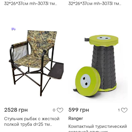
32*26*37см mh-3073l тм
32*26*37см mh-3073l тм
stenson
stenson
2528 грн
599 грн
0
1
Ranger
Стульчик рыбак с жесткой
полкой труба d=25 тм
Компактный туристический
кремтеплобудплюс