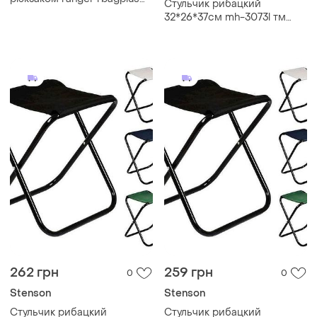
Стульчик рибацкий
ra4401 оливковый
32*26*37см mh-3073l тм
stenson
262 грн
259 грн
0
0
Stenson
Stenson
Стульчик рибацкий
Стульчик рибацкий