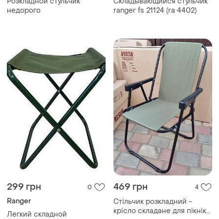
Розкладной стульчик
Складывающийся стульчик
недорого
ranger fs 21124 (ra 4402)
299 грн
469 грн
0
4
Ranger
Стільчик розкладний -
крісло складане для пікніка
Легкий складной