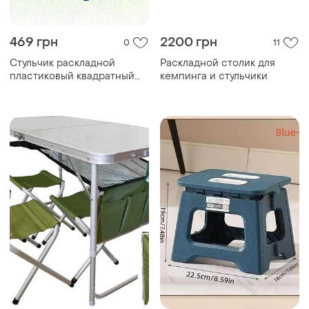
469 грн
2200 грн
0
11
Стульчик раcкладной
Раскладной столик для
пластиковый квадратный
кемпинга и стульчики
eco fabric ct-002 серо-
голубой