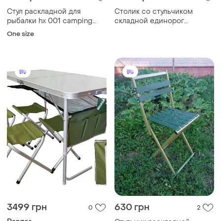
Стул раскладной для
Столик со стульчиком
рыбалки hx 001 camping
складной единорог
quad chair, сложный
оранжевый top shop ua_
One size
стульчик для пикника
3499 грн
630 грн
0
2