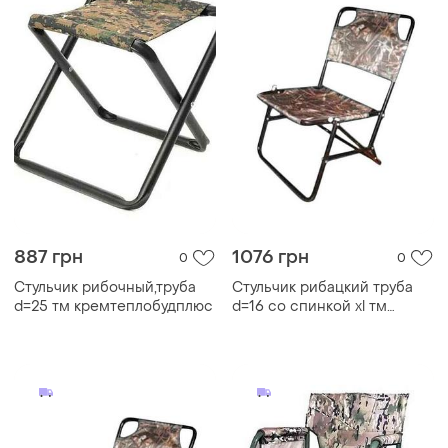
887 грн
1076 грн
0
0
Стульчик рибочный,труба
Стульчик рибацкий труба
d=25 тм кремтеплобудплюс
d=16 со спинкой xl тм
кремтеплобудплюс