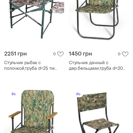
2251 грн
1450 грн
0
0
Стульчик рыбак с
Стульчик дачный с
полочкой,труба d=25 тм
дер.бельцами,труба d=20
кремтеплобудплюс
тм кремтеплобудплюс