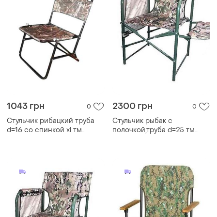
1043 грн
2300 грн
0
0
Стульчик рибацкий труба
Стульчик рыбак с
d=16 со спинкой xl тм
полочкой,труба d=25 тм
кремтеплобудплюс
кремтеплобудплюс