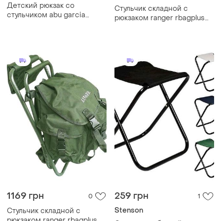
Детский рюкзак со
Стульчик складной с
стульчиком abu garcia
рюкзаком ranger rbagplus
rucksack children
ra4401 оливковый
1169 грн
259 грн
0
1
Stenson
Стульчик складной с
рюкзаком ranger rbagplus