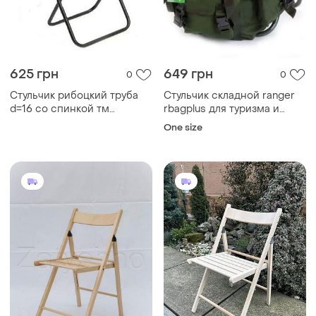
625 грн
649 грн
0
0
Стульчик рибоцкий труба
Стульчик складной ranger
d=16 со спинкой тм
rbagplus для туризма и
кремтеплобудплюс
рыбалки
One size