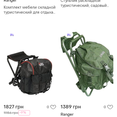
Ranger
Стульчик раскладной
туристический, садовый
Комплект мебели складной
раскладной стул со
туристический для отдыха
спинкой
на природе ranger стол
120х60 и 4 стульчика с
чехлом
1827 грн
1389 грн
0
0
-9%
1986 грн
Ranger