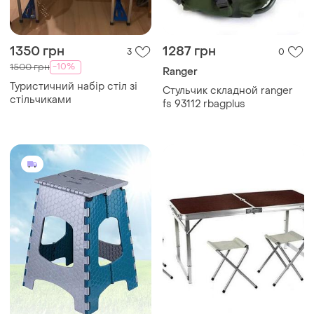
1350 грн
1287 грн
3
0
-10%
1500 грн
Ranger
Туристичний набір стіл зі
Стульчик складной ranger
стільчиками
fs 93112 rbagplus