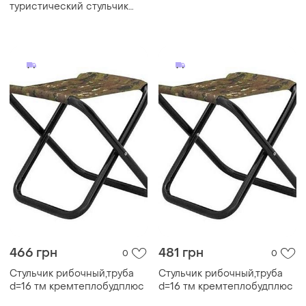
та відпочинк...
туристический стульчик
ranger oril
466 грн
481 грн
0
0
Стульчик рибочный,труба
Стульчик рибочный,труба
d=16 тм кремтеплобудплюс
d=16 тм кремтеплобудплюс