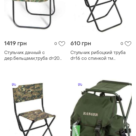
1419 грн
610 грн
0
0
Стульчик дачный с
Стульчик рибоцкий труба
дер.бельцами,труба d=20
d=16 со спинкой тм
тм кремтеплобудплюс
кремтеплобудплюс