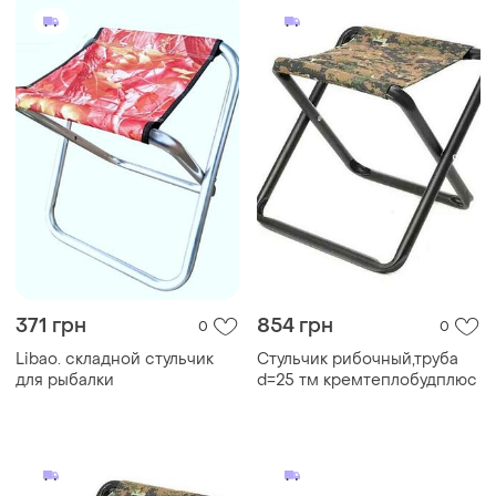
371 грн
854 грн
0
0
Libao. складной стульчик
Стульчик рибочный,труба
для рыбалки
d=25 тм кремтеплобудплюс