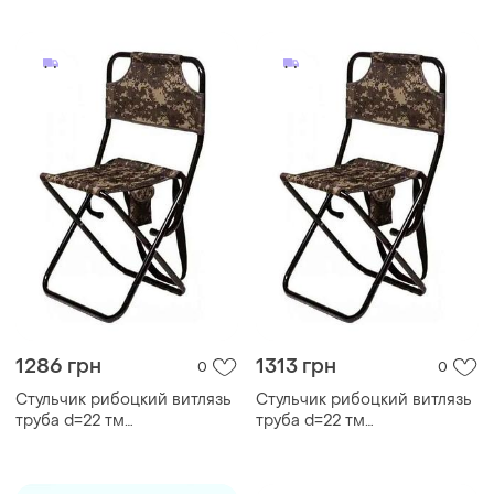
1286 грн
1313 грн
0
0
Стульчик рибоцкий витлязь
Стульчик рибоцкий витлязь
труба d=22 тм
труба d=22 тм
кремтеплобудплюс
кремтеплобудплюс