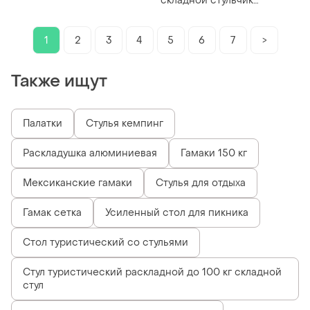
складной стульчик
пластиковый
телескопический ranger
telescop olive
1
2
3
4
5
6
7
>
Также ищут
Палатки
Стулья кемпинг
Раскладушка алюминиевая
Гамаки 150 кг
Мексиканские гамаки
Стулья для отдыха
Гамак сетка
Усиленный стол для пикника
Стол туристический со стульями
Стул туристический раскладной до 100 кг складной
стул