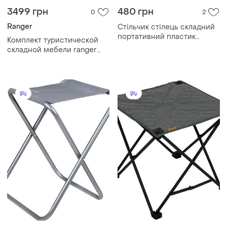
3499 грн
480 грн
0
2
Ranger
Стільчик стілець складний
портативний пластик
Комплект туристической
міцний
складной мебели ranger
стол стульчики с чехлом ta
21407+fs21124