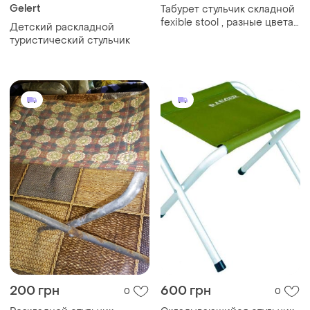
Gelert
Табурет стульчик складной
fexible stool , разные цвета /
Детский раскладной
7108
туристический стульчик
200 грн
600 грн
0
0