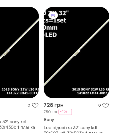
725 грн
0
0
-4%
750 грн
Sony
 32" sony kdl-
32r430b 1 планка
Led підсвітка 32" sony kdl-