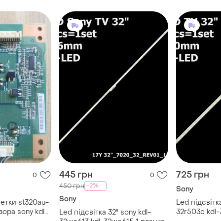
445 грн
725 грн
0
0
-2%
450 грн
Sony
Sony
етки st320au-
Led підсвітка
32r503c kdl-
Led підсвітка 32" sony kdl-