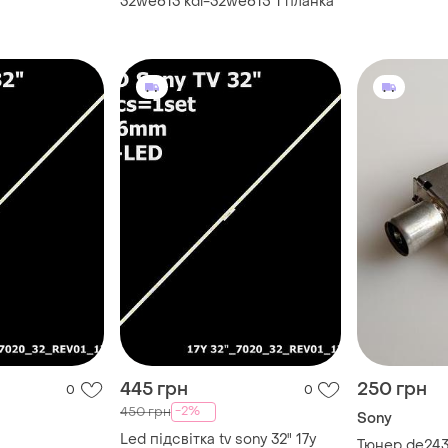
dl-32w653a
32we613 kdl-32we615 1 планка
445 грн
250 грн
0
0
-2%
450 грн
Sony
Led підсвітка tv sony 32" 17y
Тюнер de243