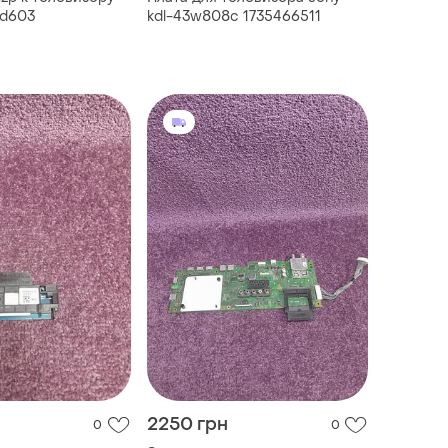
wd603
kdl-43w808c 1735466511
2250 грн
0
0