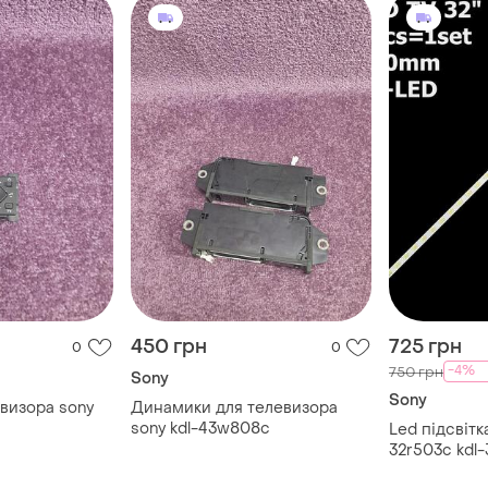
450 грн
725 грн
0
0
-4%
750 грн
Sony
Sony
визора sony
Динамики для телевизора
sony kdl-43w808c
Led підсвітка
32r503c kdl-
32r410b 1 пл