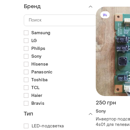
Бренд
Samsung
LG
Philips
Sony
Hisense
Panasonic
Toshiba
TCL
Haier
250 грн
Bravis
Sony
Тип
Инвертор подсв
4s01 для телевизора sony kdl-
LED-подсветка