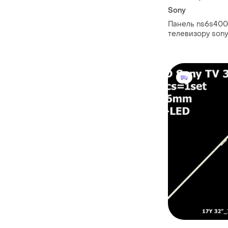
Sony
Панель ns6s400
телевизору son