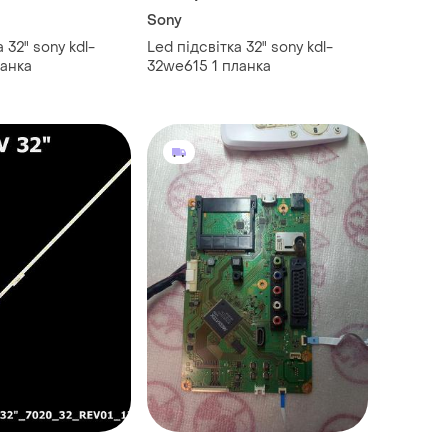
Sony
 32" sony kdl-
Led підсвітка 32" sony kdl-
ланка
32we615 1 планка