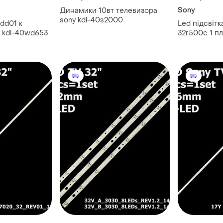
Sony
Динамики 10вт телевизора
sony kdl-40s2000
dd01 к
Led підсвітка
y kdl-40wd653
32r500c 1 п