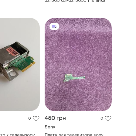
32r503 kdl-32r503c 1 планка
450 грн
0
0
Sony
zp к телевизору
Плата для телевизора sony