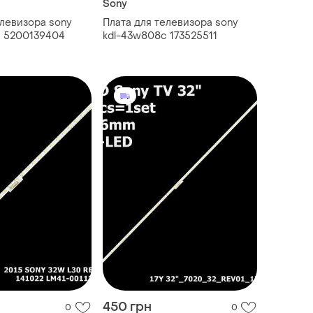
Sony
елевизора sony
Плата для телевизора sony
c 5200139404
kdl-43w808c 173525511
450 грн
0
0