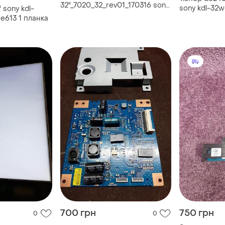
32"_7020_32_rev01_170316 sony:
sony kdl-32
 sony kdl-
kdl-32we613, 32we613, kdl-
e613 1 планка
32we615, 32we615 1шт.
700 грн
750 грн
0
0