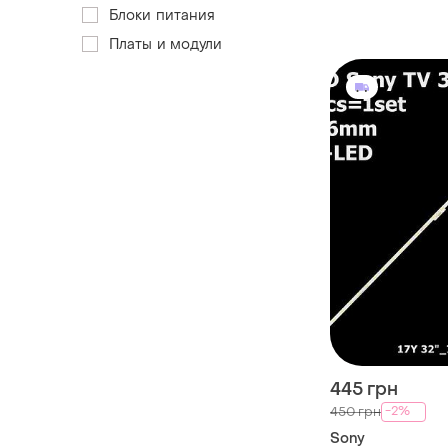
32w655a, sony k
Блоки питания
Платы и модули
445 грн
-2%
450 грн
Sony