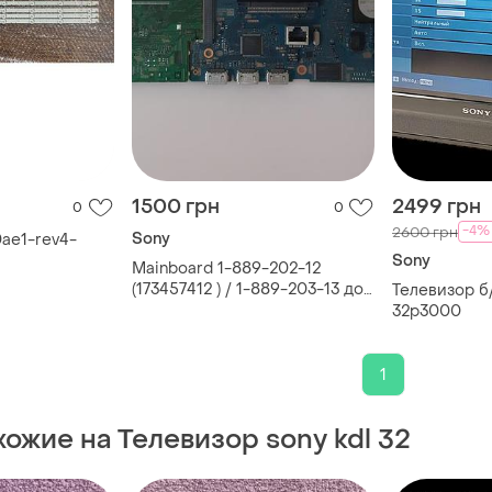
1500 грн
2499 грн
0
0
-4%
2600 грн
Sony
0ae1-rev4-
Sony
Mainboard 1-889-202-12
(173457412 ) / 1-889-203-13 до
Телевизор б/
тв sony kdl-40w605b
32p3000
1
хожие на Телевизор sony kdl 32