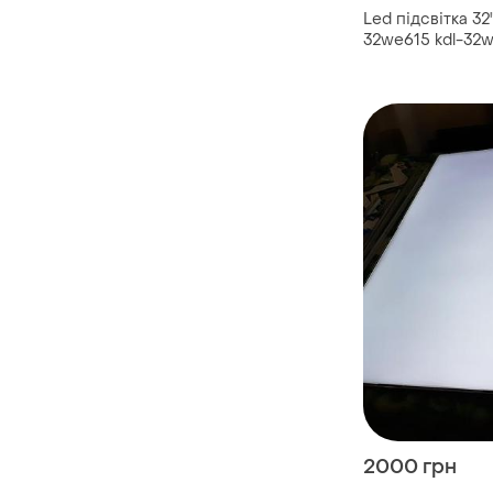
Led підсвітка 32"
32we615 kdl-32w
2000 грн