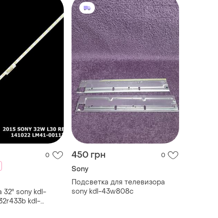
450 грн
0
0
Sony
Подсветка для телевизора
sony kdl-43w808c
 32" sony kdl-
32r433b kdl-
анка