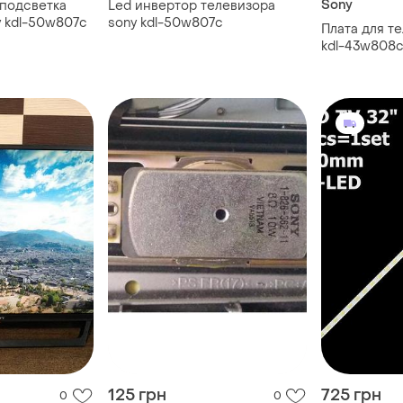
Sony
 подсветка
Led инвертор телевизора
y kdl-50w807c
sony kdl-50w807c
Плата для т
kdl-43w808
125 грн
725 грн
0
0