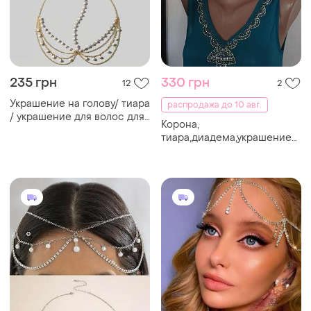
235 грн
330 грн
12
2
Украшение на голову/ тиара
распродажа до 10 авг.
/ украшение для волос для
Корона,
фотосессии для свадьбы
тиара,диадема,украшение
молочный
на голову женская с
голубыми стразами.