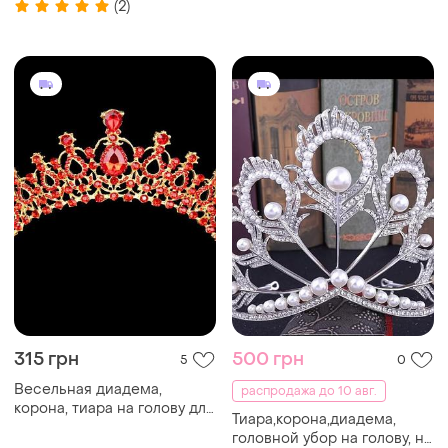
(2)
посеребрение
315 грн
500 грн
5
0
Весельная диадема,
распродажа до 10 авг.
корона, тиара на голову для
Тиара,корона,диадема,
невесты позолота 4790с-б
головной убор на голову, на