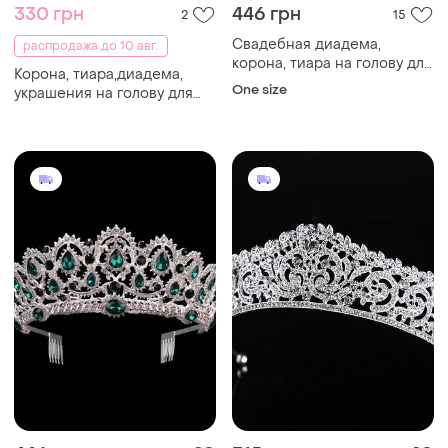
330 грн
446 грн
2
15
Свадебная диадема,
распродажа до 10 авг.
корона, тиара на голову для
Корона, тиара,диадема,
невесты посеребрение
One size
украшения на голову для
невесты, на выпускной для
фотосессий.