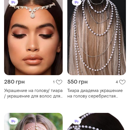
280 грн
550 грн
1
4
Украшение на голову/ тиара
Тиара диадема украшение
/ украшение для волос для
на голову серебристая
фотосессии для свадьбы
цепочка с бусинами