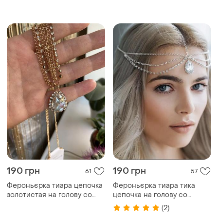
наряде, выпускной вечер,
на праздник.
190 грн
190 грн
61
57
Фероньєрка тиара цепочка
Фероньєрка тиара тика
золотистая на голову со
цепочка на голову со
стразами украшение для
стразами украшение для
(2)
голови волосы
голови волосы