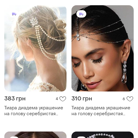
383 грн
310 грн
4
6
Тиара диадема украшение
Тиара диадема украшение
на голову серебристая
на голову серебристая
цепочка с бусинами
цепочка с камнями