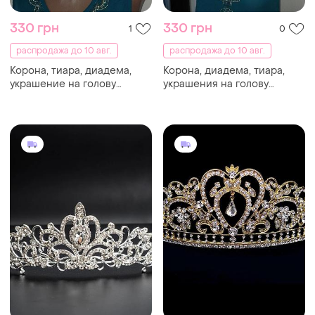
330 грн
330 грн
1
0
распродажа до 10 авг.
распродажа до 10 авг.
Корона, тиара, диадема,
Корона, диадема, тиара,
украшение на голову
украшения на голову
серебристого цвета.
серебристого цвета.