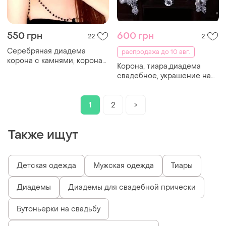
550 грн
600 грн
22
2
Серебряная диадема
распродажа до 10 авг.
корона с камнями, корона
Корона, тиара,диадема
на волосы, украшение на
свадебное, украшение на
голову, тиара серебро
голову с серьгами на
праздник,фотосессию и т.д.
1
2
>
Также ищут
Детская одежда
Мужская одежда
Тиары
Диадемы
Диадемы для свадебной прически
Бутоньерки на свадьбу