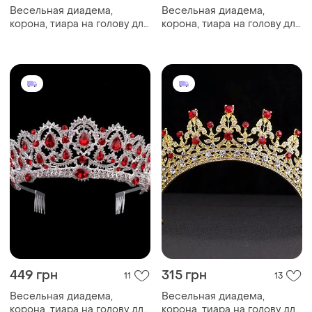
Весельная диадема,
Весельная диадема,
корона, тиара на голову для
корона, тиара на голову для
невесты измельчения
невесты серебрения
4761с-а
47139с-в
449 грн
315 грн
11
13
Весельная диадема,
Весельная диадема,
корона, тиара на голову для
корона, тиара на голову для