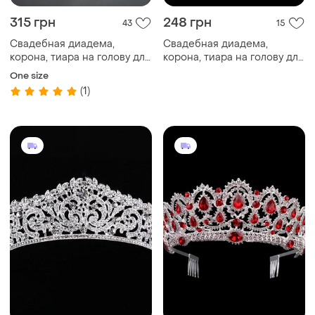
315 грн
248 грн
43
15
Свадебная диадема,
Свадебная диадема,
корона, тиара на голову для
корона, тиара на голову для
невесты посеребрение
невесты позолота
One size
(1)