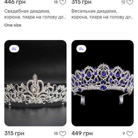
446 грн
315 грн
18
12
Свадебная диадема,
Весельная диадема,
корона, тиара на голову для
корона, тиара на голову для
невесты посеребрение
невесты измельчения
One size
4782с-а
315 грн
449 грн
18
9