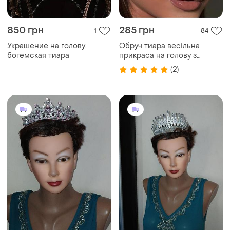
850 грн
285 грн
1
84
Украшение на голову.
Обруч тиара весільна
богемская тиара
прикраса на голову з
камінцями зі стразами
(2)
сріблясте