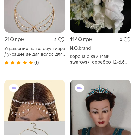
210 грн
1140 грн
6
0
N.O.brand
Украшение на голову/ тиара
/ украшение для волос для
Корона с камнями
фотосессии для свадьбы
swarovski серебро 12х6.5
(1)
золотой
см корона на голову для
выпускного свадебная
тиара корона на торт