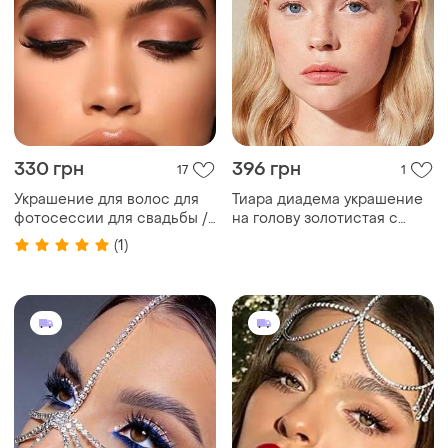
330 грн
396 грн
17
1
Украшение для волос для
Тиара диадема украшение
фотосессии для свадьбы /
на голову золотистая с
украшение на голову/ тиара
камнями и жемчугом
(1)
/