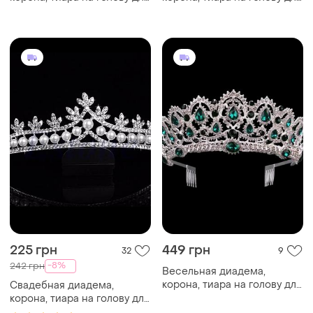
невесты серебрения
невесты позолота 47128с
47139с-а
225 грн
449 грн
32
9
-8%
242 грн
Весельная диадема,
корона, тиара на голову для
Свадебная диадема,
невесты измельчения
корона, тиара на голову для
47139с-б
невесты с жемчугом