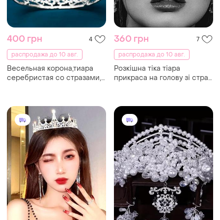
400 грн
360 грн
4
7
распродажа до 10 авг.
распродажа до 10 авг.
Весельная корона,тиара
Розкішна тіка тіара
серебристая со стразами,
прикраса на голову зі страз
украшение на голову для
з камінцем срібляста, для
выпускного вечера.
фотосесії