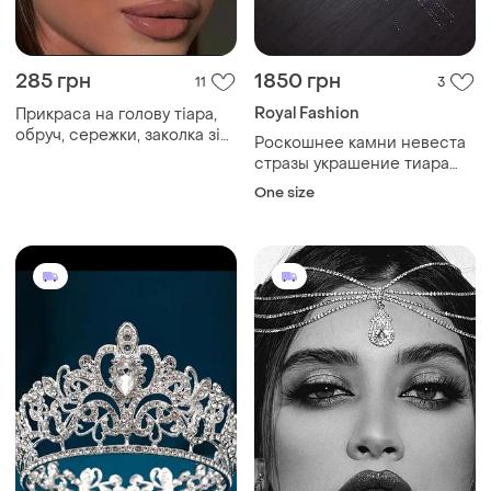
285 грн
1850 грн
11
3
Royal Fashion
Прикраса на голову тіара,
обруч, сережки, заколка зі
Роскошнее камни невеста
стразами з камінцями
стразы украшение тиара
обруч на голову волосы
One size
люкс