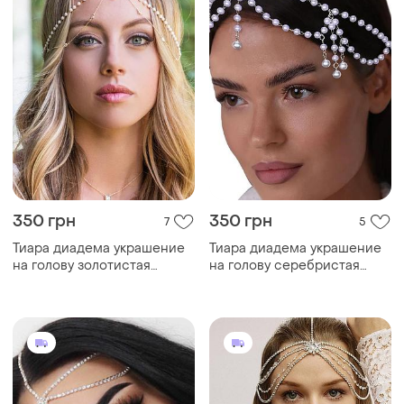
350 грн
350 грн
7
5
Тиара диадема украшение
Тиара диадема украшение
на голову золотистая
на голову серебристая
цепочка с бусинами
цепочка с бусинами