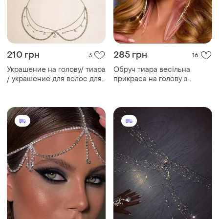
210 грн
285 грн
3
16
Украшение на голову/ тиара
Обруч тиара весільна
/ украшение для волос для
прикраса на голову з
фотосессии для свадьбы /
камінцями зі стразами
цепочка
срібного кольору