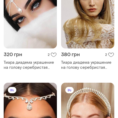
320 грн
380 грн
2
2
Тиара диадема украшение
Тиара диадема украшение
на голову серебристая
на голову серебристая
цепочка с камнями
цепочка с камнями