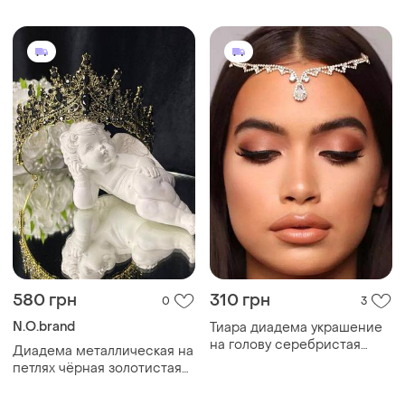
580 грн
310 грн
0
3
N.O.brand
Тиара диадема украшение
на голову серебристая
Диадема металлическая на
цепочка с камнями
петлях чёрная золотистая
диадема на голову тиара с
черными камнями