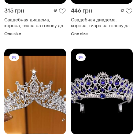
315 грн
446 грн
15
13
Свадебная диадема,
Свадебная диадема,
корона, тиара на голову для
корона, тиара на голову для
невесты посеребрение
невесты посеребрение
One size
One size