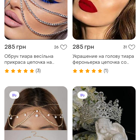
285 грн
285 грн
26
31
Обруч тиара весільна
Украшение на голову тиара
прикраса цепочка на
фероньерка цепочка со
голову зі стразами сережки
стразами свадебное
(3)
(1)
ожерелье
вечернее серебриста