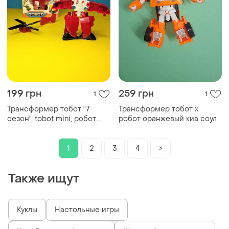
199 грн
259 грн
1
1
Трансформер тобот "7
Трансформер тобот x
сезон", tobot mini, робот
робот оранжевый киа соул
трансформер
1
2
3
4
>
Также ищут
Куклы
Настольные игры