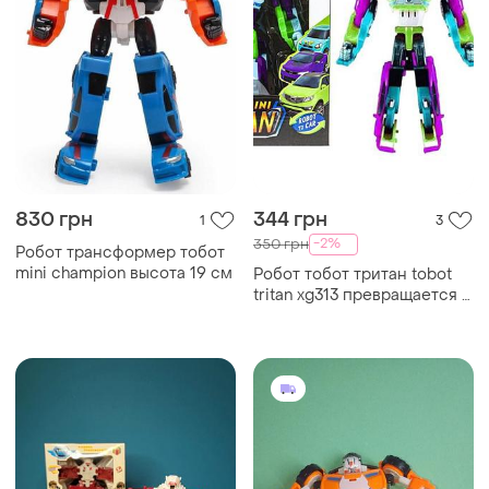
830 грн
344 грн
1
3
-2%
350 грн
Робот трансформер тобот
mini champion высота 19 см
Робот тобот тритан tobot
tritan xg313 превращается в
3 машинки