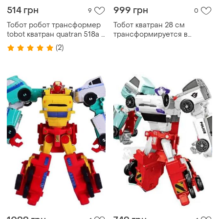
514 грн
999 грн
9
0
Тобот робот трансформер
Тобот кватран 28 см
tobot кватран quatran 518а 4
трансформируется в
машинки
четыре машинки
(2)