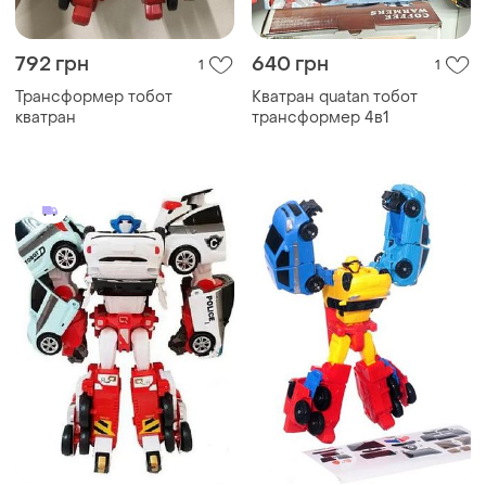
792 грн
640 грн
1
1
Трансформер тобот
Кватран quatan тобот
кватран
трансформер 4в1