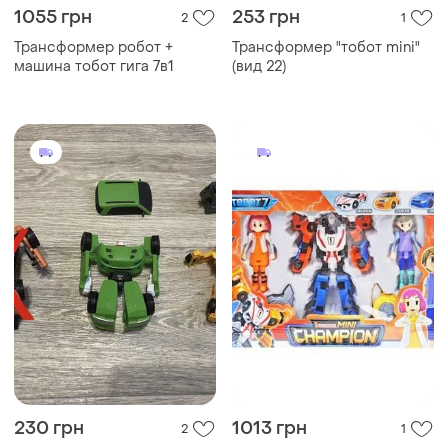
1055 грн
253 грн
2
1
Трансформер робот +
Трансформер "тобот mini"
машина тобот гига 7в1
(вид 22)
230 грн
1013 грн
2
1