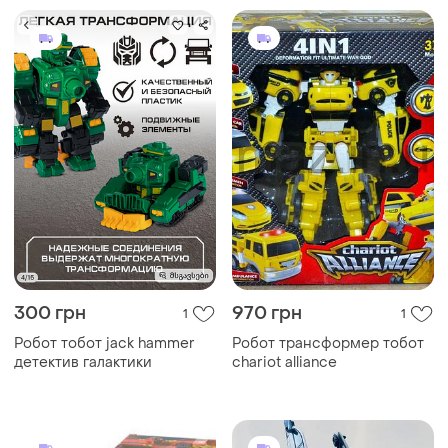
300 грн
970 грн
1
1
Робот тобот jack hammer
Робот трансформер тобот
детектив галактики
chariot alliance