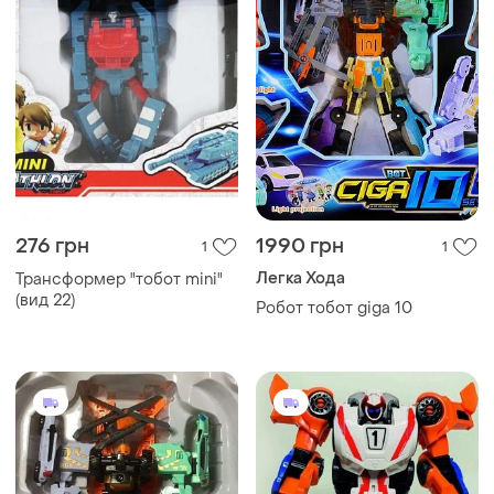
276 грн
1990 грн
1
1
Легка Хода
Трансформер "тобот mini"
(вид 22)
Робот тобот giga 10