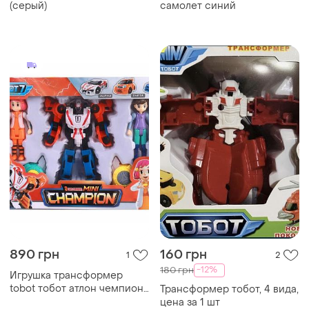
(серый)
самолет синий
890 грн
160 грн
1
2
-12%
180 грн
Игрушка трансформер
tobot тобот атлон чемпион
Трансформер тобот, 4 вида,
с фигурками
цена за 1 шт