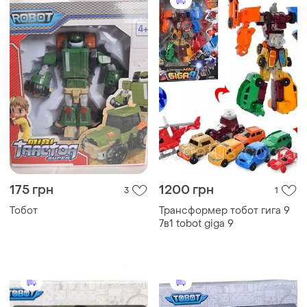
175 грн
1200 грн
3
1
Тобот
Трансформер тобот гига 9
7в1 tobot giga 9