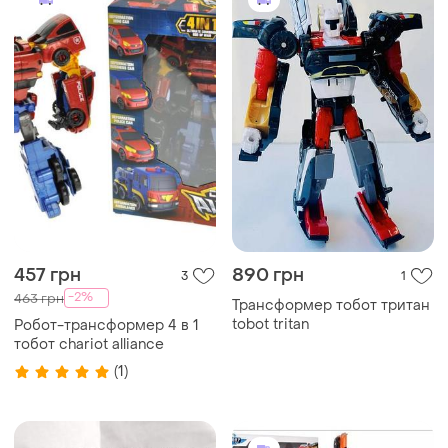
457 грн
890 грн
3
1
-2%
463 грн
Трансформер тобот тритан
tobot tritan
Робот-трансформер 4 в 1
тобот chariot alliance
(1)