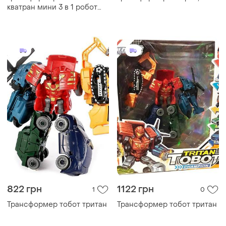
кватран мини 3 в 1 робот
четыре машинки 19 см (арт.
518)
822 грн
1122 грн
1
0
Трансформер тобот тритан
Трансформер тобот тритан