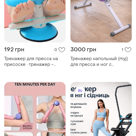
192 грн
3000 грн
0
1
Тренажер для пресса на
Тренажер напольный (myj)
присоске · тренажер -
для пресса и ног с
фиксатор ног
резинками.о+
многофункциональный sit-
up aid