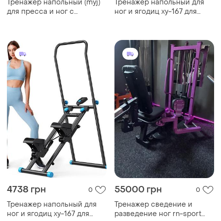
Тренажер напольный (myj)
Тренажер напольный для
для пресса и ног с
ног и ягодиц xy-167 для
резинками фиолетовый
домашнего фитнеса |
компактный и
многофункциональный
тренажер xy-167
4738 грн
55000 грн
0
0
Тренажер напольный для
Тренажер сведение и
ног и ягодиц xy-167 для
разведение ног rn-sport