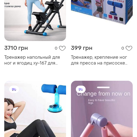
3710 грн
399 грн
0
0
Тренажер напольный для
Тренажер, крепление ног
ног и ягодиц xy-167 для
для пресса на присоске
домашнего фитнеса,
tm-125 фиолет top shop ua_
складной,
многофункциональный