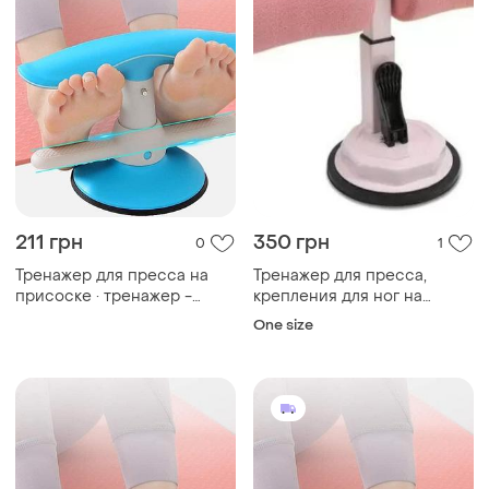
211 грн
350 грн
0
1
Тренажер для пресса на
Тренажер для пресса,
присоске · тренажер -
крепления для ног на
фиксатор ног
присоске tm-125
One size
многофункциональный sit-
up aid