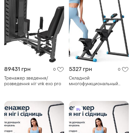
89431 грн
5327 грн
0
0
Тренажер зведення/
Складной
розведення ніг vnk exo pro
многофункциональный
напольный тренажер для
мышц ног и ягодиц из
металла для домашнего
фитнеса