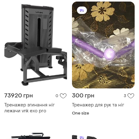
многофункциональный
тренажер xy-167
73920 грн
300 грн
0
3
Тренажер згинання ніг
Тренажер для рук та ніг
лежачи vnk exo pro
One size