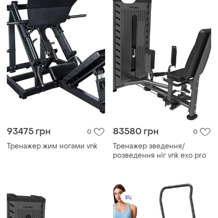
93475 грн
83580 грн
0
0
Тренажер жим ногами vnk
Тренажер зведення/
розведення ніг vnk exo pro