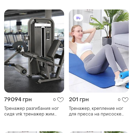
фиолетовый / складной
розовый / складной
тренажер для ног
тренажер для ног
79094 грн
201 грн
0
0
Тренажер разгибания ног
Тренажер, крепление ног
сидя vnk тренажер жим
для пресса на присоске
ногами профессиональный
(tm-125)
блочный тренажер для ног