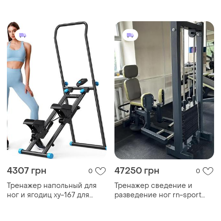
домашнего фитнеса |
imperium с регулировкой
компактный и
многофункциональный
тренажер xy-167
4307 грн
47250 грн
0
0
Тренажер напольный для
Тренажер сведение и
ног и ягодиц xy-167 для
разведение ног rn-sport
домашнего фитнеса |
imperium без регулировки
компактный и