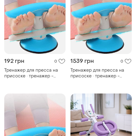
192 грн
1539 грн
0
0
Тренажер для пресса на
Тренажер для пресса на
присоске · тренажер -
присоске · тренажер -
фиксатор ног
фиксатор ног
многофункциональный sit-
многофункциональный sit-
up aid
up aid