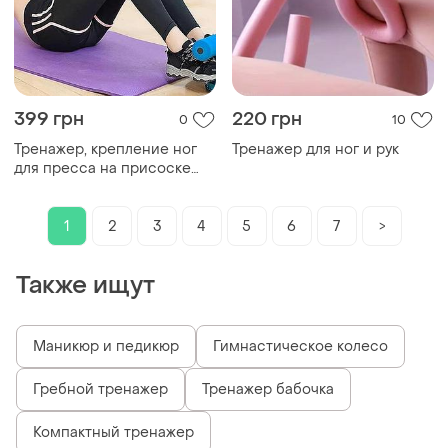
399 грн
220 грн
0
10
Тренажер, крепление ног
Тренажер для ног и рук
для пресса на присоске
tm-125 синий top shop ua_
1
2
3
4
5
6
7
>
Также ищут
Маникюр и педикюр
Гимнастическое колесо
Гребной тренажер
Тренажер бабочка
Компактный тренажер