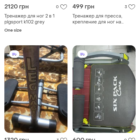
2120 грн
499 грн
0
3
Тренажер для ног 2 в 1
Тренажер для пресса,
plgsport k102 grey
крепление для ног на
присоске tm-125
One size