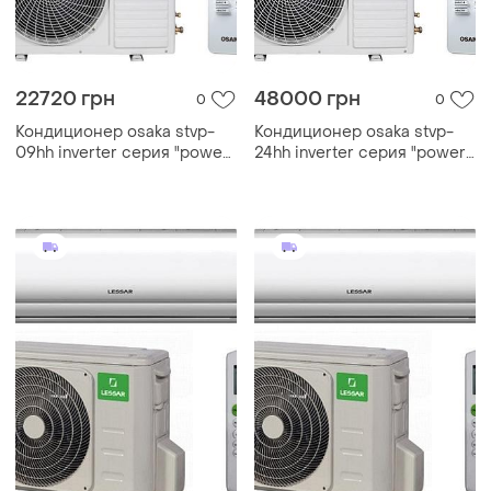
22720 грн
48000 грн
0
0
Кондиционер osaka stvp-
Кондиционер osaka stvp-
09hh inverter серия "power
24hh inverter серия "power
pro dc" установка от лучших
pro dc" установка от лучших
специалистов в регионе,
специалистов в регионе,