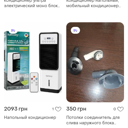
Кондиционер ультра
Кондиционер напольный,
электрический моно блок
мобильный кондиционер
12в накрышный
klarstein metrobreeze
2093 грн
350 грн
1
0
Напольный кондиционер
Потолки соединитель для
слива наружного блока