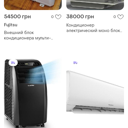
54500 грн
38000 грн
0
0
Fujitsu
Кондиционер
электрический моно блок
Внешний блок
24в накрышный
кондиционера мульти-
сплит fujitsu general
aoh18lmak2