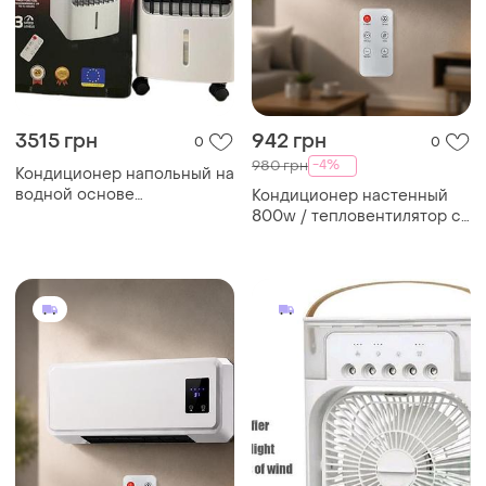
3515 грн
942 грн
0
0
-4%
980 грн
Кондиционер напольный на
водной основе
Кондиционер настенный
кондиционер с пультом
800w / тепловентилятор с
св-7854
пультом / кондиционер
обогрев/охлаждение