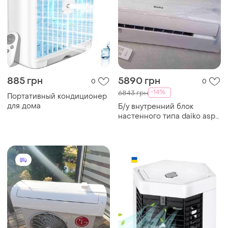
885 грн
5890 грн
0
0
-14%
6843 грн
Портативный кондиционер
для дома
Б/у внутренний блок
настенного типа daiko asp-
h07cnx