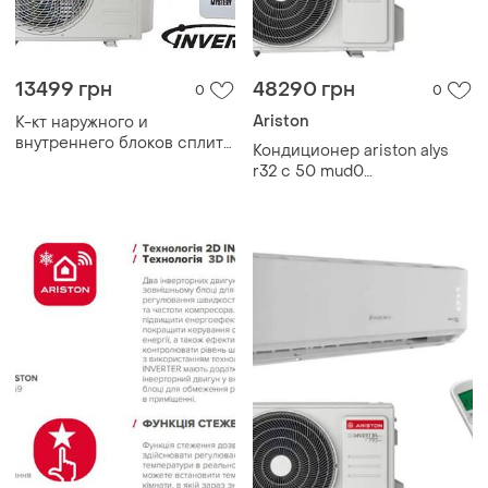
13499 грн
48290 грн
0
0
Ariston
К-кт наружного и
внутреннего блоков сплит-
Кондиционер ariston alys
кондиционера настенного
r32 c 50 mud0
типа mystery mth09ct-w3d2
(внутренний+внешний
блок), арт.3381517