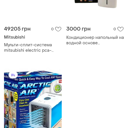
49205 грн
3000 грн
0
0
Mitsubishi
Кондиционер напольный на
водной основе
Мульти-сплит-система
кондиционер с пультом
mitsubishi electric pca-
св-7853 (1)
rp35kaq (внутренний блок)