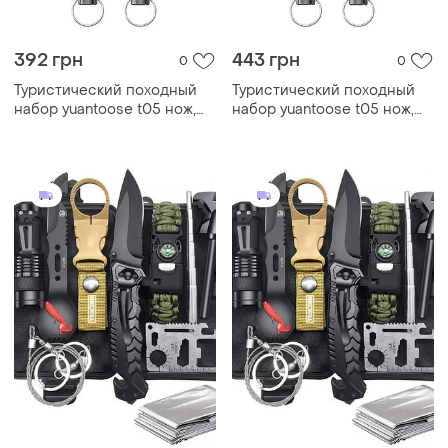
392 грн
443 грн
0
0
Туристический походный
Туристический походный
набор yuantoose t05 нож,
набор yuantoose t05 нож,
вилка, ложка
вилка, ложка