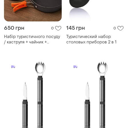
650 грн
145 грн
0
0
Набір туристичного посуду
Туристический набор
/ каструля + чайник +
столовых приборов 2 в 1
сковорода для кемпінгу,
набір вуличний / набір
посуду для походу, пікніка
та риболовлі