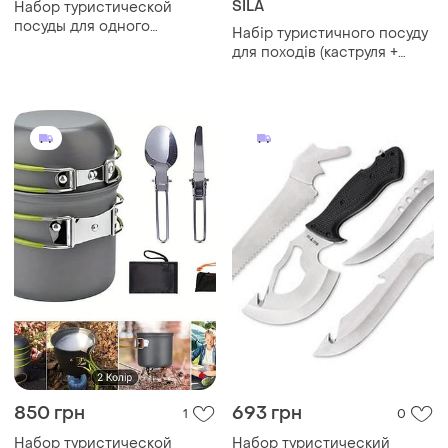
SILA
Набор туристической
посуды для одного
Набір туристичного посуду
человека
для походів (каструля +
сковорода) сила (960552)
850 грн
693 грн
1
0
Набор туристической
Набор туристический