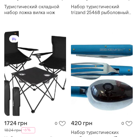
Туристический складной
Набор туристический
набор ложка вилка нож
trizand 25468 рыболовный
столик и два стула
1724 грн
420 грн
0
0
-6%
1824 грн
Набор туристических