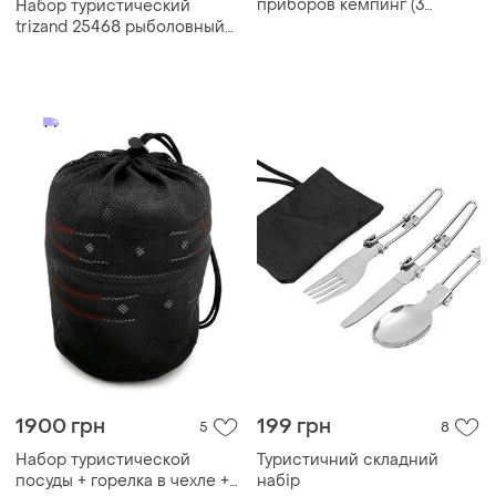
приборов кемпинг (3
Набор туристический
предмета)
trizand 25468 рыболовный
столик и два стула
1900 грн
199 грн
5
8
Набор туристической
Туристичний складний
посуды + горелка в чехле +
набір