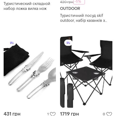
-5%
420 грн
Туристический складной
набор ложка вилка нож
OUTDOOR
Туристичний посуд skif
outdoor, набір казанків з
кришками, новий
431 грн
1719 грн
1
0