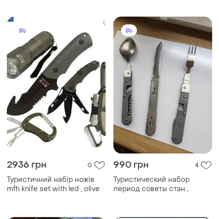
2936 грн
990 грн
0
4
Туристичний набір ножів
Туристический набор
mfh knife set with led , olive
период советы стан
красивого