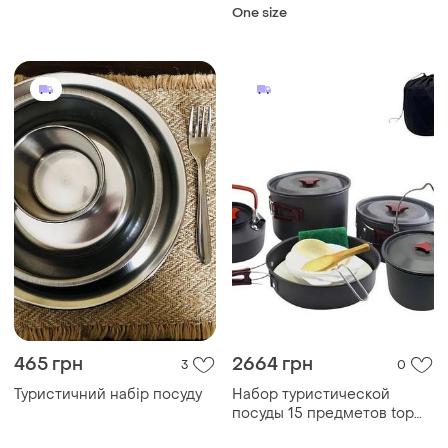
ложка-вилка.
One size
туристический набор из
анодированного алюминия
465 грн
2664 грн
3
0
Туристичний набір посуду
Набор туристической
посуды 15 предметов top
shop ua_