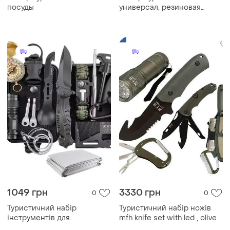
посуды
универсал, резиновая
рукоять
1049 грн
3330 грн
0
0
Туристичний набір
Туристичний набір ножів
інструментів для
mfh knife set with led , olive
виживання 15 в 1