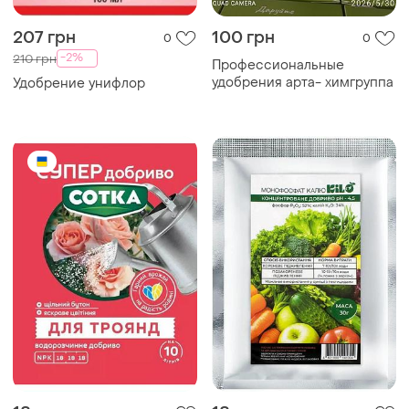
207 грн
100 грн
0
0
-2%
210 грн
Профессиональные
удобрения арта- химгруппа
Удобрение унифлор