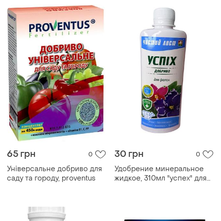
65 грн
30 грн
0
0
Універсальне добриво для
Удобрение минеральное
саду та городу, proventus
жидкое, 310мл "успех" для
фиалок