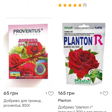
(1)
65 грн
165 грн
1
7
Planton
Добриво для троянд ,
proventus 300г
Добриво "planton r"