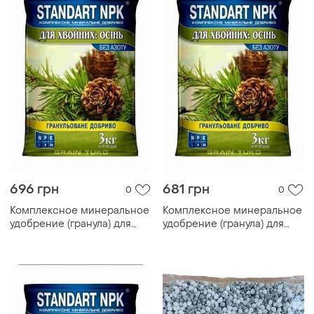
696 грн
681 грн
0
0
Комплексное минеральное
Комплексное минеральное
удобрение (гранула) для
удобрение (гранула) для
хвойных: осень 3кг тм
хвойных: осень 3кг тм
standart npk
standart npk