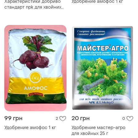
Характеристики добриво
Удобрение амофос 1 кг
стандарт npk для хвойних
вічнозелених весна-літо 2
кг
99 грн
20 грн
2
0
Удобрение амофос 1 кг
Удобрение мастер-агро
для хвойных 25 г