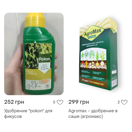
252 грн
299 грн
5
2
Удобрение "pokon" для
Agromax - удобрение в
фикусов
саше (агромакс)