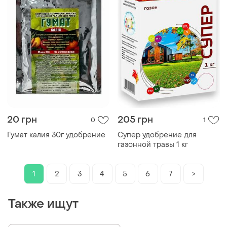
20 грн
205 грн
0
1
Гумат калия 30г удобрение
Супер удобрение для
газонной травы 1 кг
1
2
3
4
5
6
7
>
Также ищут