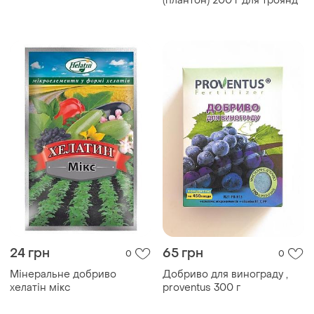
(плантон) 200 г для троянд
24 грн
65 грн
0
0
Мінеральне добриво
Добриво для винограду ,
хелатін мікс
proventus 300 г