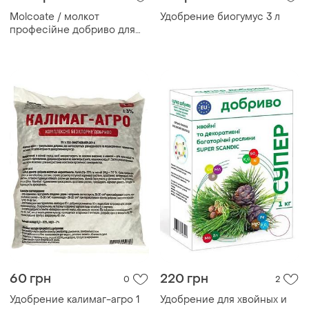
Molcoate / молкот
Удобрение биогумус 3 л
професійне добриво для
орхідей (японія)
60 грн
220 грн
0
2
Удобрение калимаг-агро 1
Удобрение для хвойных и