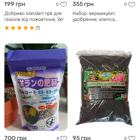
199 грн
355 грн
0
0
Добриво standart npk для
Набор: вермикулит,
газонів від пожовтіння, 2кг
удобрение, клипса,
перчатки
(1)
700 грн
95 грн
4
0