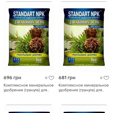
696 грн
681 грн
0
0
Комплексное минеральное
Комплексное минеральное
удобрение (гранула) для
удобрение (гранула) для
хвойных: осень 3кг тм
хвойных: осень 3кг тм
standart npk
standart npk