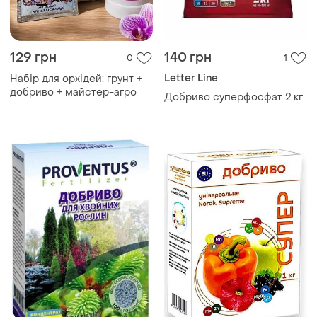
129 грн
140 грн
0
1
Letter Line
Набір для орхідей: ґрунт +
добриво + майстер-агро
Добриво суперфосфат 2 кг