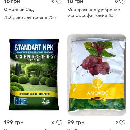
18 грн
18 грн
0
0
Сімейний Сад
Минеральное удобрение
монофосфат калия 30 г
Добриво для троянд 20 г
199 грн
99 грн
0
2