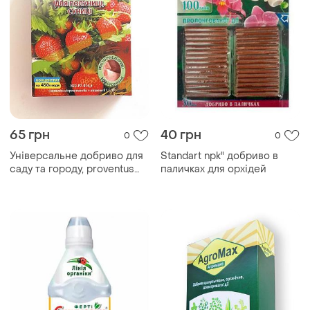
65 грн
40 грн
0
0
Універсальне добриво для
Standart npk" добриво в
саду та городу, proventus
паличках для орхідей
300г