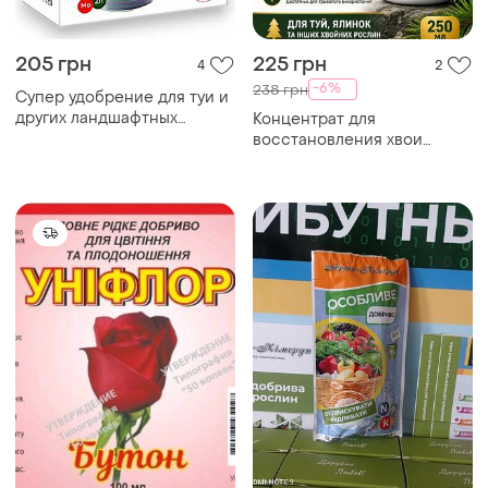
205 грн
225 грн
4
2
-6%
238 грн
Супер удобрение для туи и
других ландшафтных
Концентрат для
многолетников 1 кг
восстановления хвои
250мл — средство от
пожелтения и усыхания туй
и елей