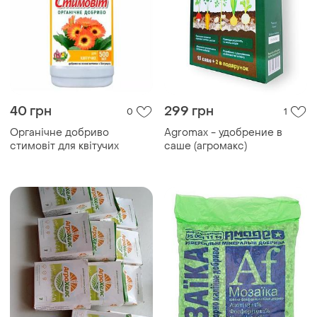
40 грн
299 грн
0
1
Органічне добриво
Agromax - удобрение в
стимовіт для квітучих
саше (агромакс)