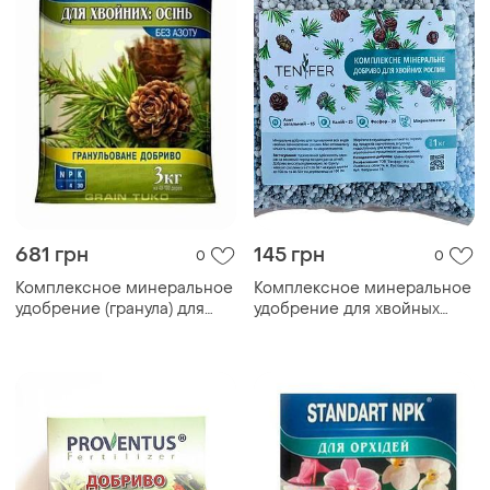
681 грн
145 грн
0
0
Комплексное минеральное
Комплексное минеральное
удобрение (гранула) для
удобрение для хвойных
хвойных: осень 3кг тм
растений, 1 кг
standart npk