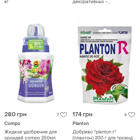
кг
декоративных -
минеральное удобрение, 1
кг, семейный сад
280 грн
174 грн
7
6
Compo
Planton
Жидкое удобрение для
Добриво "planton r"
орхидей compo 250мл
(плантон) 200 г для троянд