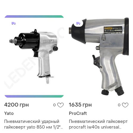
1/2" набор головок (pn-
2032)
4200 грн
1635 грн
0
0
Yato
ProCraft
Пневматический ударный
Пневматический гайковерт
гайковерт yato 850 нм 1/2"
procraft iw40s universal
для автосервиса и
мощный пневматический