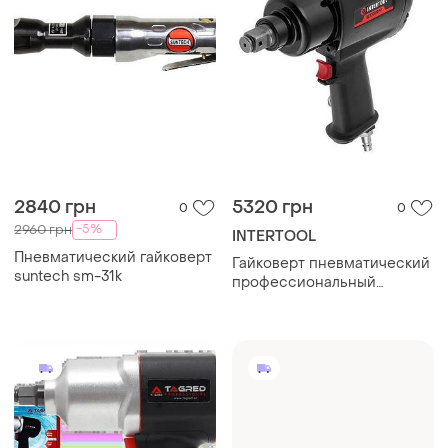
2840 грн
5320 грн
0
0
-5%
2960 грн
INTERTOOL
Пневматический гайковерт
Гайковерт пневматический
suntech sm-31k
профессиональный
intertool pt-1105 3/4"
пневматический гайковерт
для шиномонтажа