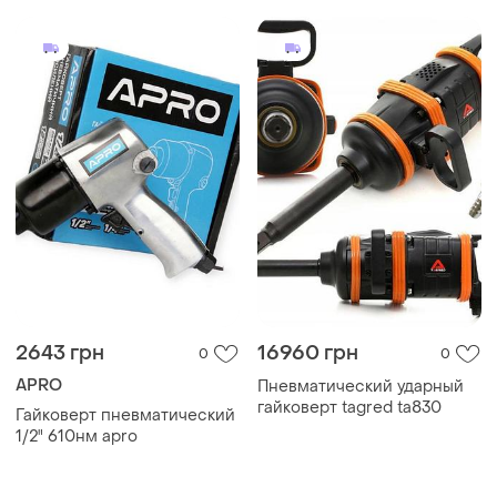
атмосфер_light343
2643 грн
16960 грн
0
0
APRO
Пневматический ударный
гайковерт tagred ta830
Гайковерт пневматический
1/2" 610нм apro