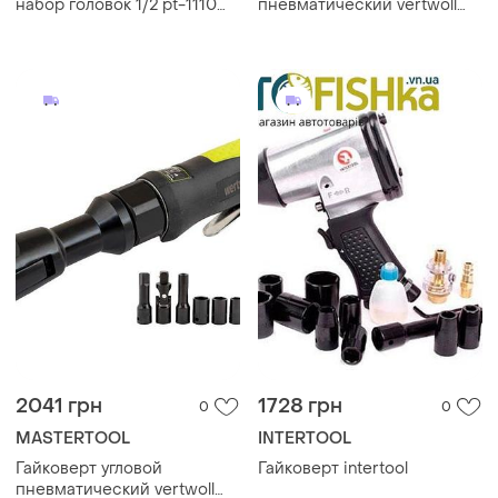
набор головок 1/2 pt-1110
пневматический vertwoll
тм intertool
1/2" набор головок (pn-
2032)
2041 грн
1728 грн
0
0
MASTERTOOL
INTERTOOL
Гайковерт угловой
Гайковерт intertool
пневматический vertwoll