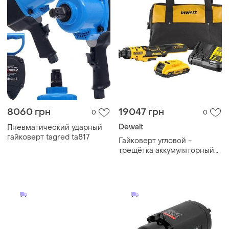
8060 грн
19047 грн
0
0
Dewalt
Пневматический ударный
гайковерт tagred ta817
Гайковерт угловой -
трещётка аккумуляторный
бесщёточный dewalt
dcf512d1