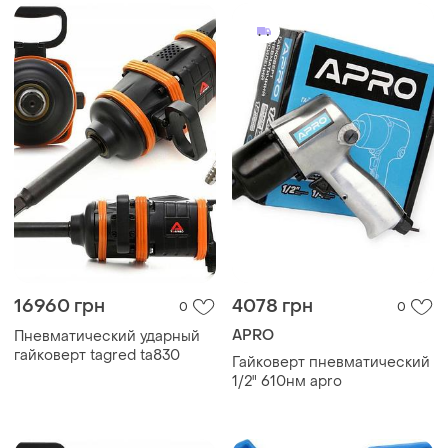
16960 грн
4078 грн
0
0
APRO
Пневматический ударный
гайковерт tagred ta830
Гайковерт пневматический
1/2" 610нм apro