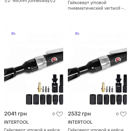
1/2" 460nm jonnesway1/2"
Гайковерт угловой
пневматический vertwoll -
1/2" набор головок 🔥
2041 грн
2532 грн
0
0
INTERTOOL
INTERTOOL
Гайковерт угловой в кейсе
Гайковерт угловой в кейсе