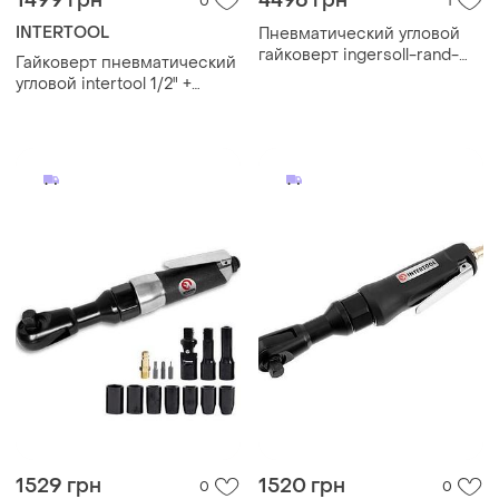
1499 грн
4496 грн
0
1
INTERTOOL
Пневматический угловой
гайковерт ingersoll-rand-
Гайковерт пневматический
6wrsqu3-eu ,3/8" сша
угловой intertool 1/2" +
набор головок
1529 грн
1520 грн
0
0