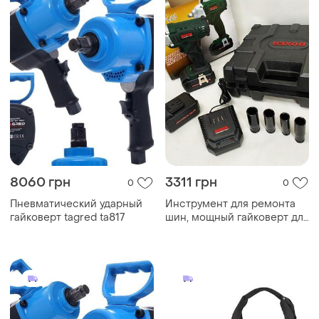
8060 грн
3311 грн
0
0
Пневматический ударный
Инструмент для ремонта
гайковерт tagred ta817
шин, мощный гайковерт для
монтажа, гайковерт
бесщеточный с кейсом kj-
88