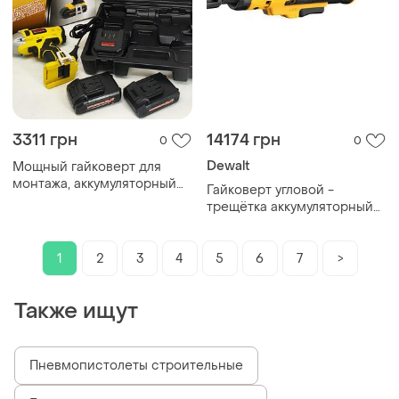
3311 грн
14174 грн
0
0
Dewalt
Мощный гайковерт для
монтажа, аккумуляторный
Гайковерт угловой -
гайковерт для грузовиков,
трещётка аккумуляторный
гайковерты с ударным
бесщёточный dewalt
механизмом lw-54
dcf512n
1
2
3
4
5
6
7
>
Также ищут
Пневмопистолеты строительные