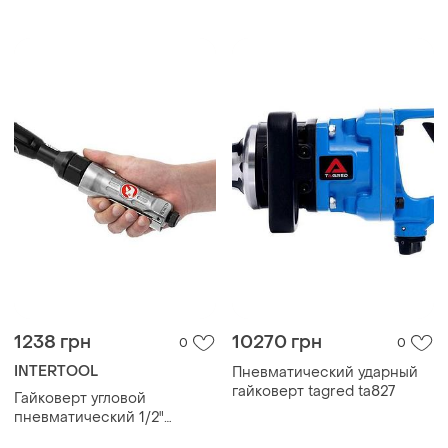
мастерской гайковерт
гайковерт для мастерской
1238 грн
10270 грн
0
0
INTERTOOL
Пневматический ударный
гайковерт tagred ta827
Гайковерт угловой
пневматический 1/2"
intertool pt-1111: 69 нм, 160