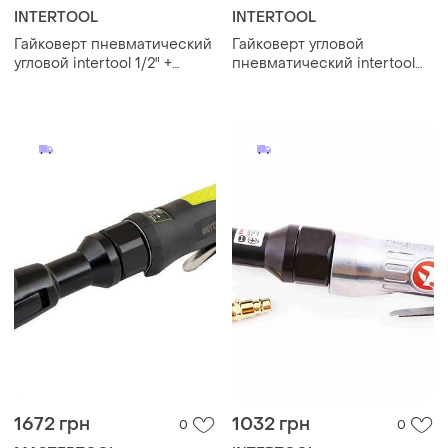
INTERTOOL
INTERTOOL
Гайковерт пневматический
Гайковерт угловой
угловой intertool 1/2" +
пневматический intertool
набор головок
pt-1110 1/2" набор головок +
кейс угловой
пневматический гайковерт
для шиномонтажа
1672 грн
1032 грн
0
0