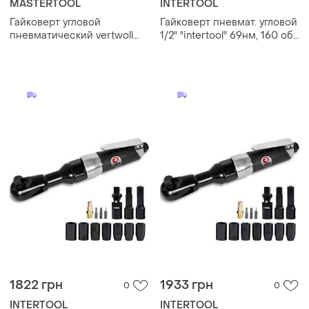
MASTERTOOL
INTERTOOL
Гайковерт угловой
Гайковерт пневмат. угловой
пневматический vertwoll
1/2" "intertool" 69нм, 160 об/
1/2" (pn-2031)
мин (ключ трещотка)
1822 грн
1933 грн
0
0
INTERTOOL
INTERTOOL