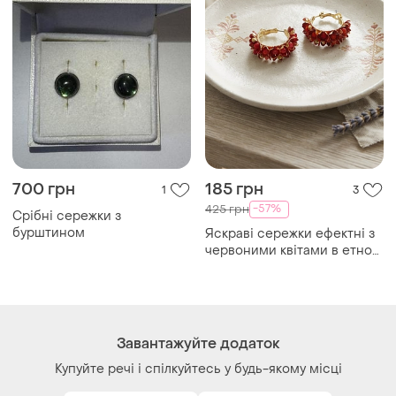
700 грн
185 грн
1
3
-57%
425 грн
Срібні сережки з
бурштином
Яскраві сережки ефектні з
червоними квітами в етно
стилі
Завантажуйте додаток
Купуйте речі і спілкуйтесь у будь-якому місці