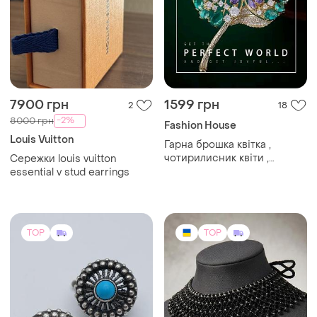
7900 грн
1599 грн
2
18
-2%
8000 грн
Fashion House
Louis Vuitton
Гарна брошка квітка ,
чотирилисник квіти ,
Сережки louis vuitton
конюшина,брошка кулон (
essential v stud earrings
красивая брошь подвеска -
клевер ,четырехлистник
,цветок, цветочек, цветы)
TOP
TOP