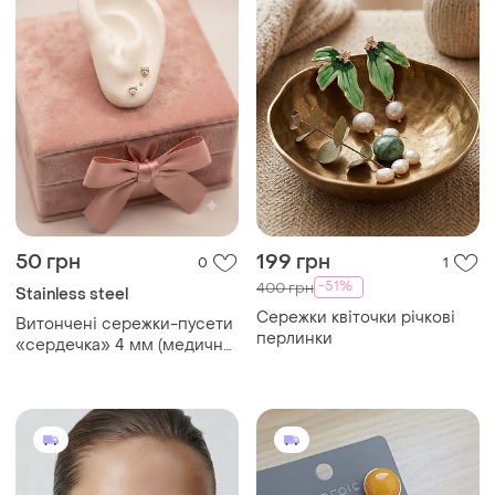
50 грн
199 грн
0
1
-51%
400 грн
Stainless steel
Сережки квіточки річкові
Витончені сережки-пусети
перлинки
«сердечка» 4 мм (медична
сталь)