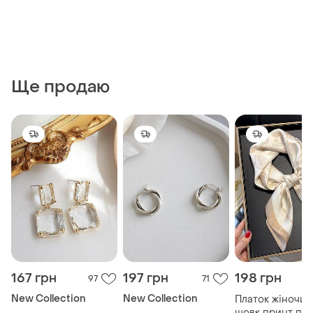
Ще продаю
167 грн
197 грн
198 грн
97
71
New Collection
New Collection
Платок жіночий
шовк принт пей