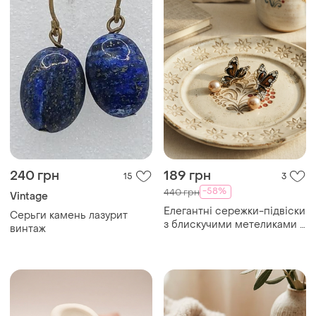
240 грн
189 грн
15
3
-58%
440 грн
Vintage
Елегантні сережки-підвіски
Серьги камень лазурит
з блискучими метеликами у
винтаж
вечірньому стилі