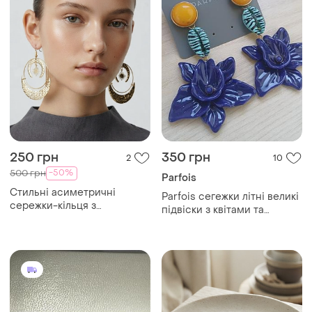
250 грн
350 грн
2
10
-50%
500 грн
Parfois
Стильні асиметричні
Parfois сегежки літні великі
сережки-кільця з
підвіски з квітами та
символікою сонцем і
мушлями гвоздик
місяцем в етнічному стилі