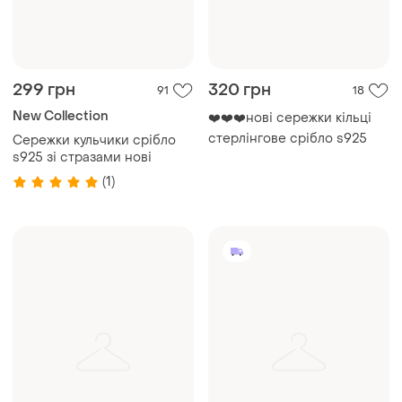
299 грн
320 грн
91
18
New Collection
❤️❤️❤️нові сережки кільці
стерлінгове срібло s925
Сережки кульчики срібло
s925 зі стразами нові
(1)