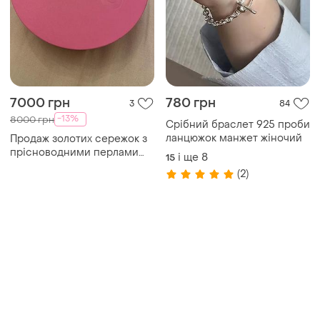
7000 грн
780 грн
3
84
-13%
8000 грн
Срібний браслет 925 проби
ланцюжок манжет жіночий
Продаж золотих сережок з
прісноводними перлами
і ще
8
15
класс aaa
(2)