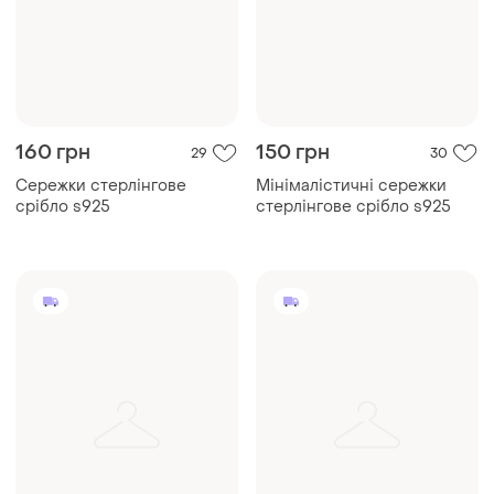
160 грн
150 грн
29
30
Сережки стерлінгове
Мінімалістичні сережки
срібло s925
стерлінгове срібло s925