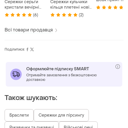
Сережки серьги
Сережки кульчики
білий 70 см но
кристали вечірні
кільця плетені нові
(3
золотисті якісні
s925
(6)
(2)
тренд нові
Всі товари продавця
Поділитися:
Оформлюйте підписку SMART
Отримайте замовлення з безкоштовною
доставкою
Також шукають:
Браслети
Сережки для пірсингу
Рукавички та рукавиці
Військові речі