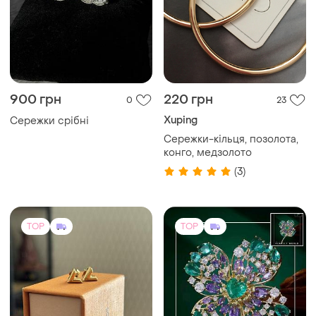
900 грн
220 грн
0
23
Xuping
Сережки срібні
Сережки-кільця, позолота,
конго, медзолото
(3)
TOP
TOP