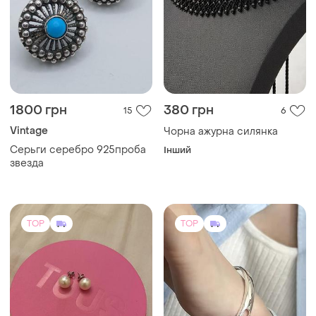
1800 грн
380 грн
15
6
Vintage
Чорна ажурна силянка
Серьги серебро 925проба
Інший
звезда
TOP
TOP