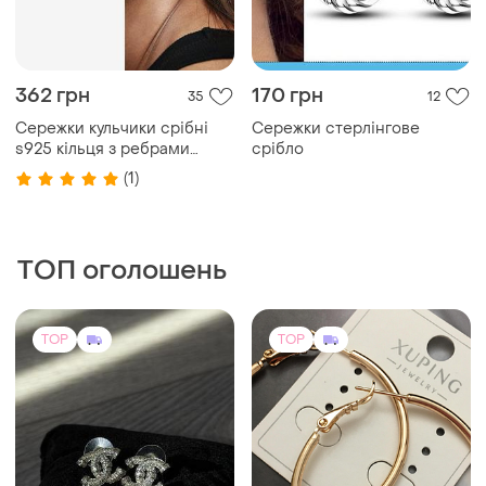
362 грн
170 грн
35
12
Сережки кульчики срібні
Сережки стерлінгове
s925 кільця з ребрами
срібло
стильні нові
(1)
ТОП оголошень
TOP
TOP