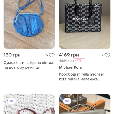
15000 грн
2000 грн
0
0
-7%
15999 грн
Balenciaga
Osprey
Сумка balenciaga,
натуральна шкіра
Нова елегантна
дизайнерська шкіряна
сумка портфель,
чемоданчик