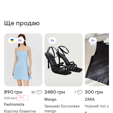
Ще продаю
890 грн
2480 грн
300 грн
20
1
-4%
925 грн
Mango
ZARA
Fashionista
Замшеві босоніжки
Чорний топ zar
mango
Коротка блакитна
S