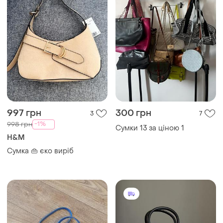
130 грн
4169 грн
6
2
-9%
4569 грн
Сумка клатч шкіряна вінтаж
на довгому ремінці
Michael Kors
Кросбоді mirella michael
kors mirella маленька
сумочка