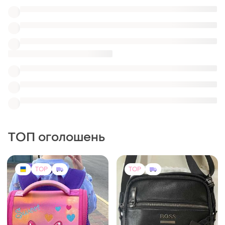
399 грн
2499 грн
4
45
-16%
475 грн
Hugo Boss
Рюкзак 🎒 портфель 1-4кл
Шкіряна сумка boss
чоловіча стильна шкіряна
сумка з натуральної шкіри
(3)
сумка на подарунок через
плече hu
TOP
TOP