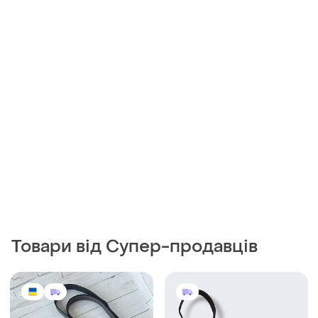
1339 грн
350 грн
0
5
-17%
1600 грн
Accessorize
Містка жіноча сумка
Шкіряна синя міні сумочка
середнього розміру в
круглої форми 🇺🇦
кольорі моко