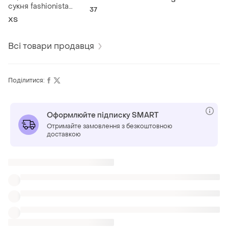
сукня fashionista
37
розмір xs
ХS
Всі товари продавця
Поділитися:
Оформлюйте підписку SMART
Отримайте замовлення з безкоштовною
доставкою
ТОП оголошень
TOP
TOP