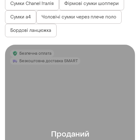
Сумки Chanel Італія
Фірмові сумки шоппери
Сумки а4
Чоловічі сумки через плече поло
Бордові ланцюжка
Безпечна оплата
Безкоштовна доставка SMART
Проданий