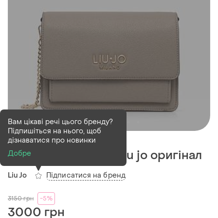
Вам цікаві речі цього бренду?
Підпишіться на нього, щоб
Проданий
дізнаватися про новинки
Брендова сумочка liu jo оригінал
Добре
Підписатися на бренд
Liu Jo
3150
грн
-5%
3000 грн