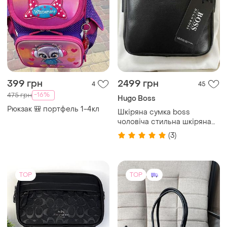
1199 грн
2000 грн
11
3
-23%
1549 грн
The Attico
Coach
Чорна сумка , шкірзам
/attico
Чоловіча сумка-месенджер
coach чорного кольору
TOP
TOP