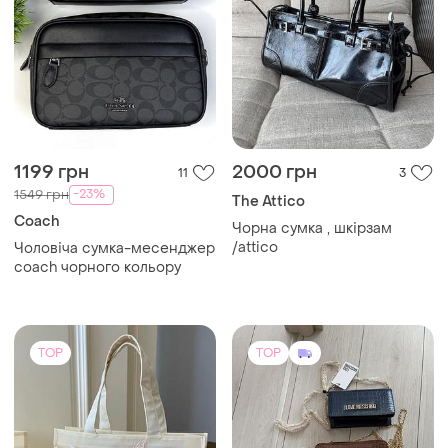
1500 грн
3000 грн
57
0
-12%
1690 грн
Moschino
Пляжна сумка/ шопер
Сумочка moschino
TOP
TOP