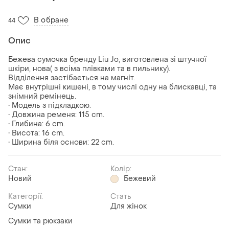
В обране
44
Опис
Бежева сумочка бренду Liu Jo, виготовлена зі штучної
шкіри, нова( з всіма плівками та в пильнику).
Відділення застібається на магніт.
Має внутрішні кишені, в тому числі одну на блискавці, та
знімний ремінець.
• Модель з підкладкою.
• Довжина ременя: 115 cm.
• Глибина: 6 cm.
• Висота: 16 cm.
• Ширина біля основи: 22 cm.
Стан:
Колір:
Новий
Бежевий
Категорії:
Стать
Сумки
Для жінок
Сумки та рюкзаки