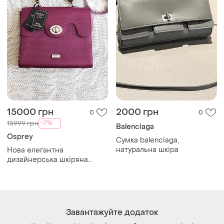
Завантажуйте додаток
Купуйте речі і спілкуйтесь у будь-якому місці
Як це працює?
Україна, 02121, місто Київ, Харківське шосе, будинок
201-203, літера 4Г
Політика конфіденційності
Договір-оферта
Контакти
Ми у соц.мережах