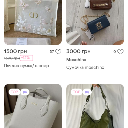
5600 грн
950 грн
62
19
Furla
Borse in Pelle
Сумочка furla era s tote
Італійська шкіряна сумка
(біла)
гарного кольору borse in
pelle 400