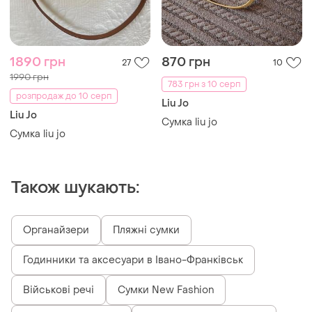
1890 грн
870 грн
27
10
1990 грн
783 грн з 10 серп
розпродаж до 10 серп
Liu Jo
Liu Jo
Сумка liu jo
Сумка liu jo
Також шукають:
Органайзери
Пляжні сумки
Годинники та аксесуари в Івано-Франківськ
Військові речі
Сумки New Fashion