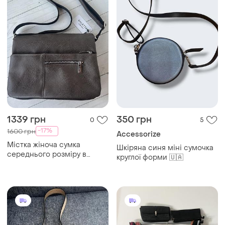
997 грн
300 грн
3
7
-1%
998 грн
Сумки 13 за ціною 1
H&M
Сумка 👜 єко виріб